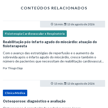
CONTEÚDOS RELACIONADOS
16 min.
13 de agosto de 2026
Fisioterapia Cardiovascular e Respiratória
Reabilitação pós-infarto agudo do miocárdio: atuação do
fisioterapeuta
Com o avanço das estratégias de reperfusão e o aumento da
sobrevida após o infarto agudo do miocárdio, cresce também o
número de pacientes que necessitam de reabilitação cardiovascular
estruturada.Nesse contexto, o fisioterapeuta assume um papel estr
Por
Thiago Dipp
15 min.
13 de agosto de 2026
Clínica Médica
Osteoporose: diagnóstico e avaliação