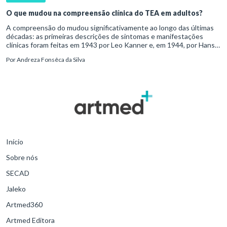
O que mudou na compreensão clínica do TEA em adultos?
A compreensão do mudou significativamente ao longo das últimas
décadas: as primeiras descrições de sintomas e manifestações
clínicas foram feitas em 1943 por Leo Kanner e, em 1944, por Hans
Asperger, a partir da observação de crianças com dificuldad
Por
Andreza Fonsêca da Silva
Início
Sobre nós
SECAD
Jaleko
Artmed360
Artmed Editora