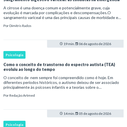
A cirrose é uma doença comum e potencialmente grave, cuja
evolução é marcada por complicações e descompensações.O
sangramento variceal é uma das principais causas de morbidade e
mortalidade para pessoas com cirrose.Ele é causado pela
Por
Dimitris Rados
hipertensão port
19 min.
06 de agosto de 2026
Psicologia
Como o conceito de transtorno do espectro autista (TEA)
evoluiu ao longo do tempo
O conceito de nem sempre foi compreendido como é hoje. Em
diferentes períodos históricos, o autismo deixou de ser associado
principalmente às psicoses infantis e a teorias sobre o
desenvolvimento humano para ser reconhecido como um
Por
Redação Artmed
transtorno do des
14 min.
05 de agosto de 2026
Psicologia