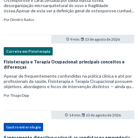
Osteoporose é caracterizada por baixa massa óssea,
desorganização microarquitetural do osso e fragilidade
óssea.Apesar de esta ser a definição geral de osteoporose cunhada
pela Organização Mundial da Saúde, ela tem um enfoque
Por
Dimitris Rados
patofisiológico, e não c
9 min.
13 de agosto de 2026
Carreira em Fisioterapia
Fisioterapia e Terapia Ocupacional: principais conceitos e
diferenças
Apesar de frequentemente confundidas na prática clínica e até por
profissionais da saúde, Fisioterapia e Terapia Ocupacional possuem
objetivos, abordagens e focos de intervenção distintos — ainda que
complementares. Entender essas diferenças é essenc
Por
Thiago Dipp
14 min.
13 de agosto de 2026
Gastroenterologia
Sangramento digestivo variceal: as condutas na emergência