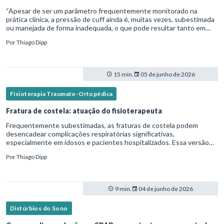
“Apesar de ser um parâmetro frequentemente monitorado na
prática clínica, a pressão de cuff ainda é, muitas vezes, subestimada
ou manejada de forma inadequada, o que pode resultar tanto em
microaspiração quanto em lesões traqueais significativas. Em
Por
Thiago Dipp
15 min.
05 de junho de 2026
Fisioterapia Traumato-Ortopédica
Fratura de costela: atuação do fisioterapeuta
Frequentemente subestimadas, as fraturas de costela podem
desencadear complicações respiratórias significativas,
especialmente em idosos e pacientes hospitalizados. Essa versão
fica mais fluida para leitura em blogs e materiais científicos.Nesse
Por
Thiago Dipp
cená
9 min.
04 de junho de 2026
Distúrbios do Sono