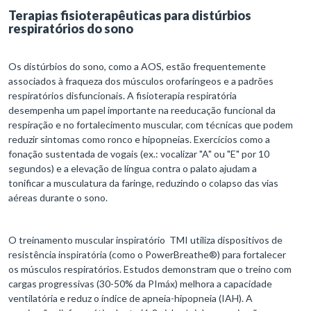
Terapias fisioterapêuticas para distúrbios
respiratórios do sono
Os distúrbios do sono, como a AOS, estão frequentemente
associados à fraqueza dos músculos orofaríngeos e a padrões
respiratórios disfuncionais. A fisioterapia respiratória
desempenha um papel importante na reeducação funcional da
respiração e no fortalecimento muscular, com técnicas que podem
reduzir sintomas como ronco e hipopneias. Exercícios como a
fonação sustentada de vogais (ex.: vocalizar "A" ou "E" por 10
segundos) e a elevação de língua contra o palato ajudam a
tonificar a musculatura da faringe, reduzindo o colapso das vias
aéreas durante o sono.
O treinamento muscular inspiratório TMI utiliza dispositivos de
resistência inspiratória (como o PowerBreathe®) para fortalecer
os músculos respiratórios. Estudos demonstram que o treino com
cargas progressivas (30-50% da PImáx) melhora a capacidade
ventilatória e reduz o índice de apneia-hipopneia (IAH). A