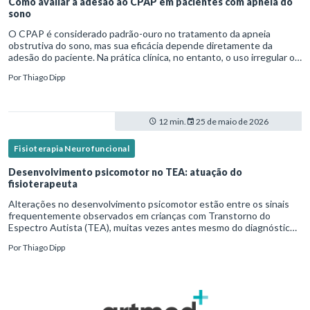
Como avaliar a adesão ao CPAP em pacientes com apneia do
sono
O CPAP é considerado padrão-ouro no tratamento da apneia
obstrutiva do sono, mas sua eficácia depende diretamente da
adesão do paciente. Na prática clínica, no entanto, o uso irregular ou
inadequado ainda é uma realidade frequente. Diante disso, surg
Por
Thiago Dipp
12 min.
25 de maio de 2026
Fisioterapia Neurofuncional
Desenvolvimento psicomotor no TEA: atuação do
fisioterapeuta
Alterações no desenvolvimento psicomotor estão entre os sinais
frequentemente observados em crianças com Transtorno do
Espectro Autista (TEA), muitas vezes antes mesmo do diagnóstico
formal.Diante disso, a atuação do fisioterapeuta vai além da reabil
Por
Thiago Dipp