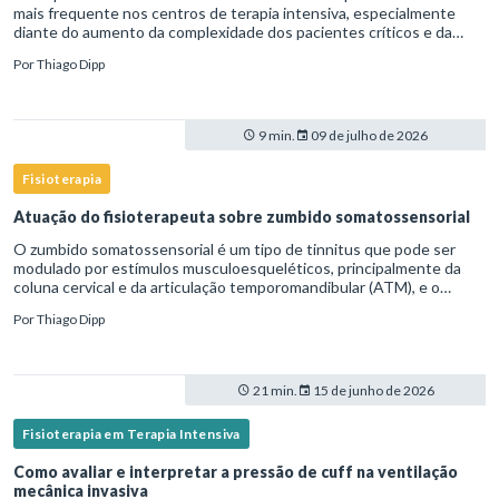
mais frequente nos centros de terapia intensiva, especialmente
diante do aumento da complexidade dos pacientes críticos e da
necessidade de ventilação mecânica prolongada.Nesse cenário,
Por
Thiago Dipp
9 min.
09 de julho de 2026
Fisioterapia
Atuação do fisioterapeuta sobre zumbido somatossensorial
O zumbido somatossensorial é um tipo de tinnitus que pode ser
modulado por estímulos musculoesqueléticos, principalmente da
coluna cervical e da articulação temporomandibular (ATM), e o
fisioterapeuta atua diretamente na avaliação e no tratamento des
Por
Thiago Dipp
21 min.
15 de junho de 2026
Fisioterapia em Terapia Intensiva
Como avaliar e interpretar a pressão de cuff na ventilação
mecânica invasiva