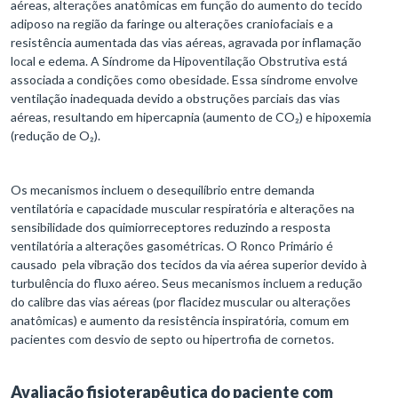
aéreas, alterações anatômicas em função do aumento do tecido
adiposo na região da faringe ou alterações craniofaciais e a
resistência aumentada das vias aéreas, agravada por inflamação
local e edema. A Síndrome da Hipoventilação Obstrutiva está
associada a condições como obesidade. Essa síndrome envolve
ventilação inadequada devido a obstruções parciais das vias
aéreas, resultando em hipercapnia (aumento de CO₂) e hipoxemia
(redução de O₂).
Os mecanismos incluem o desequilíbrio entre demanda
ventilatória e capacidade muscular respiratória e alterações na
sensibilidade dos quimiorreceptores reduzindo a resposta
ventilatória a alterações gasométricas. O Ronco Primário é
causado pela vibração dos tecidos da via aérea superior devido à
turbulência do fluxo aéreo. Seus mecanismos incluem a redução
do calibre das vias aéreas (por flacidez muscular ou alterações
anatômicas) e aumento da resistência inspiratória, comum em
pacientes com desvio de septo ou hipertrofia de cornetos.
Avaliação fisioterapêutica do paciente com