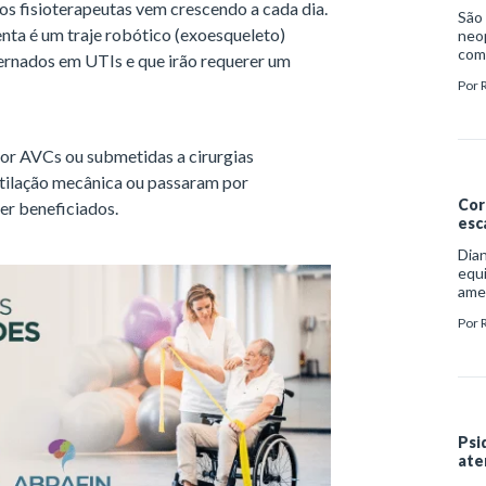
os fisioterapeutas vem crescendo a cada dia.
São 
nta é um traje robótico (exoesqueleto)
neop
com 
ernados em UTIs e que irão requerer um
clí
Por
or AVCs ou submetidas a cirurgias
ntilação mecânica ou passaram por
Cor
r beneficiados.
esc
Dian
equi
ame
das
Por
(OMS
de r
saú
esto
Psi
ate