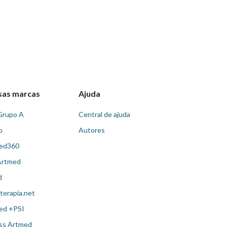
sas marcas
Ajuda
Grupo A
Central de ajuda
o
Autores
ed360
Artmed
d
terapia.net
ed +PSI
ss Artmed