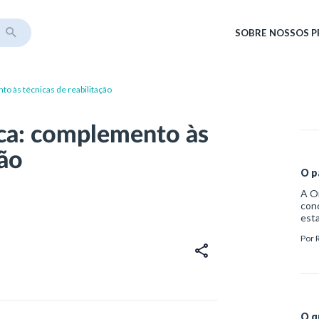
SOBRE
NOSSOS 
to às técnicas de reabilitação
ica: complemento às
ção
O p
A O
con
esta
ausê
Por
desc
des
orga
Base
fun
de 
essa
O q