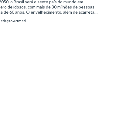
050, o Brasil será o sexto país do mundo em
ero de idosos, com mais de 30 milhões de pessoas
a de 60 anos. O envelhecimento, além de acarretar
ças físicas relacionadas à passagem do tempo, vem
Redação Artmed
mpanhado de mudanças nos padrões de vida do
víduo. A combinação entre alterações biológicas e
portamentais pode levar ao surgimento de
stornos mentais, como a depressão crônica e a
ncia. E é aí que entra o papel importante da
uiatria geriátrica.