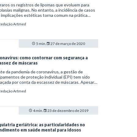
raros os registros de lipomas que evoluem para
lasias malignas. No entanto, a incidência de casos
implicações estéticas torna comum na prática
nica o acompanhamento e remoção desses tumores.
Redação Artmed
5 min.
27 de março de 2020
onavírus: como contornar com segurança a
assez de máscaras
te da pandemia de coronavírus, a gestão de
pamentos de proteção individual (EPI) tem sido
açada por conta da escassez de máscaras. Apesar
 recomendações da Organização Mundial da Saúde
Redação Artmed
) e do Ministério da Saúde quanto ao uso restrito
espiradores dos tipos N95 e PFF2 a profissionais de
de e pacientes infectados, muitas pessoas acabam
cando o artigo em casa.
4 min.
23 de dezembro de 2019
quiatria geriátrica: as particularidades no
ndimento em saúde mental para idosos