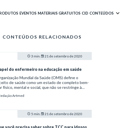
PRODUTOS
EVENTOS
MATERIAIS GRATUITOS
CID
CONTEÚDOS
CONTEÚDOS RELACIONADOS
3 min.
21 de setembro de 2020
apel do enfermeiro na educação em saúde
rganização Mundial da Saúde (OMS) define o
ceito de saúde como um estado de completo bem-
r físico, mental e social, que não se restringe à
ncia de doenças ou enfermidades. Já a educação é
Redação Artmed
rita como os processos formativos que se
envolvem na convivência humana e nas
nizações sociais, segundo a Lei de Diretrizes e
s da Educação Nacional (L9.394/96). Uma das
5 min.
21 de setembro de 2020
ções do enfermeiro, conforme o Conselho Federal
Enfermagem (COFEN), é exatamente combinar
s duas atribuições. O profissional de enfermagem é
ue você precisa saber sobre TCC para idosos