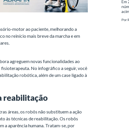
Em 2
núm
acim
doen
Por
aco
indi
nsório-motor ao paciente, melhorando a
com
co no reinício mais breve da marcha e em
tran
demê
ares.
psiq
mbora agreguem novas funcionalidades ao
fisioterapeuta. No infográfico a seguir, você
abilitação robótica, além de um case ligado à
a reabilitação
tras áreas, os robôs não substituem a ação
to às técnicas de reabilitação. Os robôs
m a aparência humana. Tratam-se, por