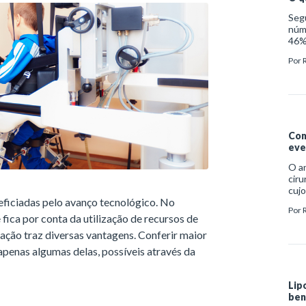
o re
Seg
manu
núm
ele 
46% 
Daí 
mais
inf
Por
impo
dese
exe
dent
crôn
à vu
Com
eve
O an
ciru
cujo
eficiadas pelo avanço tecnológico. No
bene
Por
Saúd
fica por conta da utilização de recursos de
até 
ação traz diversas vantagens. Conferir maior
caus
anes
 apenas algumas delas, possíveis através da
pela
Lip
ben