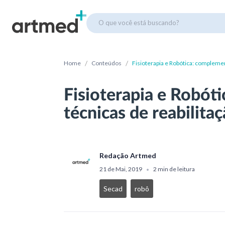
O que você está buscando?
/
/
Home
Conteúdos
Fisioterapia e Robótica: complemen
Fisioterapia e Robót
técnicas de reabilita
Redação Artmed
21 de Mai, 2019
2 min de leitura
•
Secad
robô