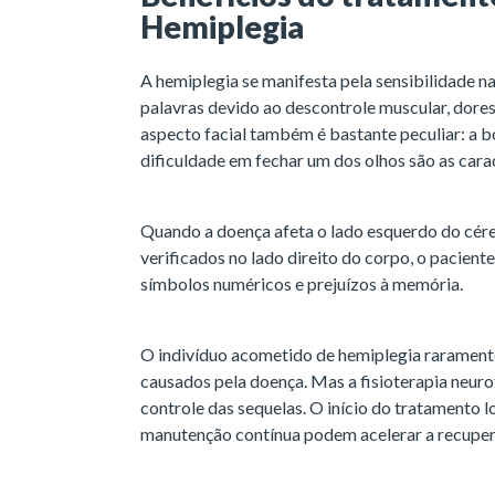
Hemiplegia
A hemiplegia se manifesta pela sensibilidade na
palavras devido ao descontrole muscular, dores
aspecto facial também é bastante peculiar: a b
dificuldade em fechar um dos olhos são as carac
Quando a doença afeta o lado esquerdo do cér
verificados no lado direito do corpo, o pacient
símbolos numéricos e prejuízos à memória.
O indivíduo acometido de hemiplegia rarament
causados pela doença. Mas a fisioterapia neur
controle das sequelas. O início do tratamento 
manutenção contínua podem acelerar a recupera