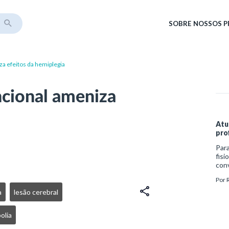
SOBRE
NOSSOS 
za efeitos da hemiplegia
ncional ameniza
a
Atu
pro
Par
fisi
con
soci
Por
chan
Fisi
a
lesão cerebral
dive
para
olia