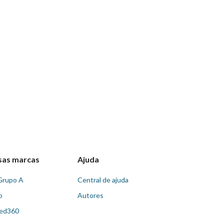
sas marcas
Ajuda
Grupo A
Central de ajuda
o
Autores
ed360