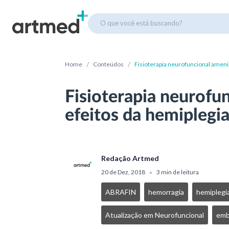
O que você está buscando?
/
/
Home
Conteúdos
Fisioterapia neurofuncional ameni
Fisioterapia neurofu
efeitos da hemiplegi
Redação Artmed
20 de Dez, 2018
3 min de leitura
•
ABRAFIN
hemorragia
hemiplegi
Atualização em Neurofuncional
emb