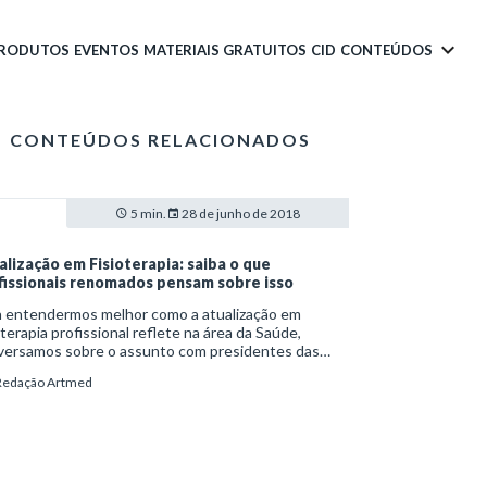
PRODUTOS
EVENTOS
MATERIAIS GRATUITOS
CID
CONTEÚDOS
CONTEÚDOS RELACIONADOS
5 min.
28 de junho de 2018
alização em Fisioterapia: saiba o que
fissionais renomados pensam sobre isso
a entendermos melhor como a atualização em
oterapia profissional reflete na área da Saúde,
versamos sobre o assunto com presidentes das
edades científicas parceiras do Secad e que
Redação Artmed
celam nossos programas de atualização na área de
oterapia. Veja o que profissionais renomados de
rsas especialidades acham como imprescindível
 o aprimoramento dos fisioterapeutas brasileiros.