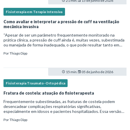
21 min.
15 de junho de 2026
Fisioterapia em Terapia Intensiva
Como avaliar e interpretar a pressão de cuff na ventilação
mecânica invasiva
“Apesar de ser um parâmetro frequentemente monitorado na
prática clínica, a pressão de cuff ainda é, muitas vezes, subestimada
ou manejada de forma inadequada, o que pode resultar tanto em
microaspiração quanto em lesões traqueais significativas. Em
Por
Thiago Dipp
15 min.
05 de junho de 2026
Fisioterapia Traumato-Ortopédica
Fratura de costela: atuação do fisioterapeuta
Frequentemente subestimadas, as fraturas de costela podem
desencadear complicações respiratórias significativas,
especialmente em idosos e pacientes hospitalizados. Essa versão
fica mais fluida para leitura em blogs e materiais científicos.Nesse
Por
Thiago Dipp
cená