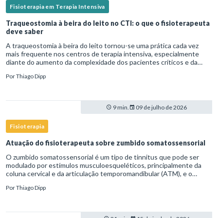
Fisioterapia em Terapia Intensiva
Traqueostomia à beira do leito no CTI: o que o fisioterapeuta
deve saber
A traqueostomia à beira do leito tornou-se uma prática cada vez
mais frequente nos centros de terapia intensiva, especialmente
diante do aumento da complexidade dos pacientes críticos e da
necessidade de ventilação mecânica prolongada.Nesse cenário,
Por
Thiago Dipp
9 min.
09 de julho de 2026
Fisioterapia
Atuação do fisioterapeuta sobre zumbido somatossensorial
O zumbido somatossensorial é um tipo de tinnitus que pode ser
modulado por estímulos musculoesqueléticos, principalmente da
coluna cervical e da articulação temporomandibular (ATM), e o
fisioterapeuta atua diretamente na avaliação e no tratamento des
Por
Thiago Dipp