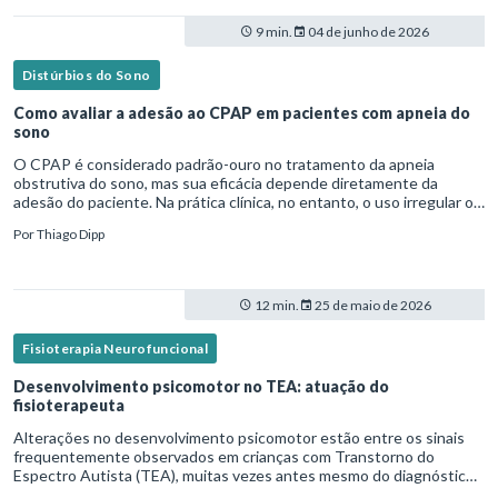
9 min.
04 de junho de 2026
Distúrbios do Sono
Como avaliar a adesão ao CPAP em pacientes com apneia do
sono
O CPAP é considerado padrão-ouro no tratamento da apneia
obstrutiva do sono, mas sua eficácia depende diretamente da
adesão do paciente. Na prática clínica, no entanto, o uso irregular ou
inadequado ainda é uma realidade frequente. Diante disso, surg
Por
Thiago Dipp
12 min.
25 de maio de 2026
Fisioterapia Neurofuncional
Desenvolvimento psicomotor no TEA: atuação do
fisioterapeuta
Alterações no desenvolvimento psicomotor estão entre os sinais
frequentemente observados em crianças com Transtorno do
Espectro Autista (TEA), muitas vezes antes mesmo do diagnóstico
formal.Diante disso, a atuação do fisioterapeuta vai além da reabil