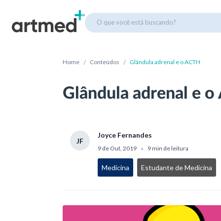
O que você está buscando?
/
/
Home
Conteúdos
Glândula adrenal e o ACTH
Glândula adrenal e 
Joyce Fernandes
JF
9 de Out, 2019
9 min de leitura
•
Medicina
Estudante de Medicina