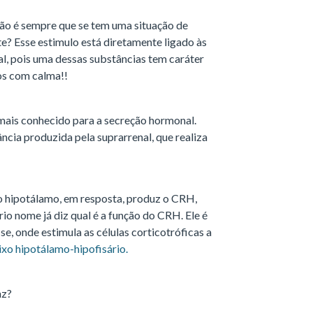
não é sempre que se tem uma situação de
te? Esse estimulo está diretamente ligado às
l, pois uma dessas substâncias tem caráter
os com calma!!
o mais conhecido para a secreção hormonal.
cia produzida pela suprarrenal, que realiza
o hipotálamo, em resposta, produz o CRH,
o nome já diz qual é a função do CRH. Ele é
se, onde estimula as células corticotróficas a
ixo hipotálamo-hipofisário.
az?