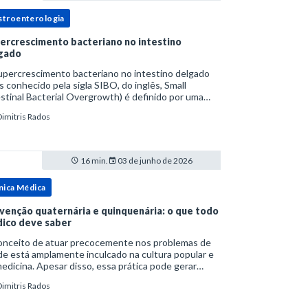
stroenterologia
ercrescimento bacteriano no intestino
gado
upercrescimento bacteriano no intestino delgado
s conhecido pela sigla SIBO, do inglês, Small
stinal Bacterial Overgrowth) é definido por uma
lação bacteriana excessiva. rata-se de uma forma
Dimitris Rados
cífica de disbiose do trato digestivo. P
16 min.
03 de junho de 2026
nica Médica
venção quaternária e quinquenária: o que todo
ico deve saber
onceito de atuar precocemente nos problemas de
e está amplamente inculcado na cultura popular e
edicina. Apesar disso, essa prática pode gerar
lemas por si só. Excesso de diagnósticos e de
Dimitris Rados
tamentos podem advir de prevenção excessiva