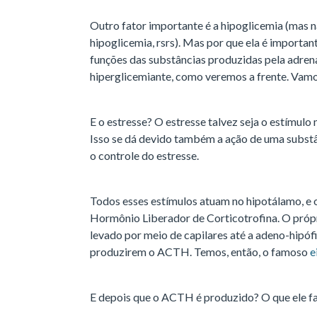
Outro fator importante é a hipoglicemia (mas 
hipoglicemia, rsrs). Mas por que ela é importan
funções das substâncias produzidas pela adrena
hiperglicemiante, como veremos a frente. Vam
E o estresse? O estresse talvez seja o estímul
Isso se dá devido também a ação de uma substân
o controle do estresse.
Todos esses estímulos atuam no hipotálamo, e 
Hormônio Liberador de Corticotrofina. O própri
levado por meio de capilares até a adeno-hipófi
produzirem o ACTH. Temos, então, o famoso
e
E depois que o ACTH é produzido? O que ele f