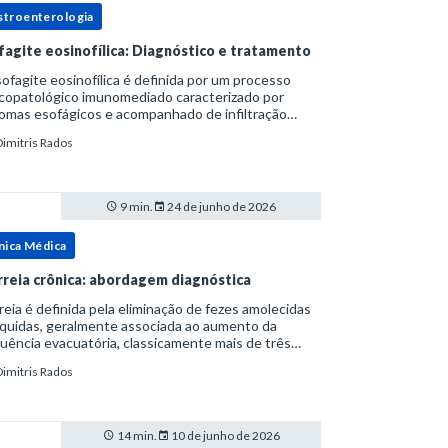
stroenterologia
fagite eosinofílica: Diagnóstico e tratamento
ofagite eosinofílica é definida por um processo
icopatológico imunomediado caracterizado por
omas esofágicos e acompanhado de infiltração
nofílica.Por anos foi considerada uma manifestação
Dimitris Rados
ro do espectro da doença do refluxo gastr
9 min.
24 de junho de 2026
nica Médica
rreia crônica: abordagem diagnóstica
reia é definida pela eliminação de fezes amolecidas
íquidas, geralmente associada ao aumento da
uência evacuatória, classicamente mais de três
uações ao dia, ou ao aumento do volume fecal.Na
Dimitris Rados
ica, a consistência das fezes costuma s
14 min.
10 de junho de 2026