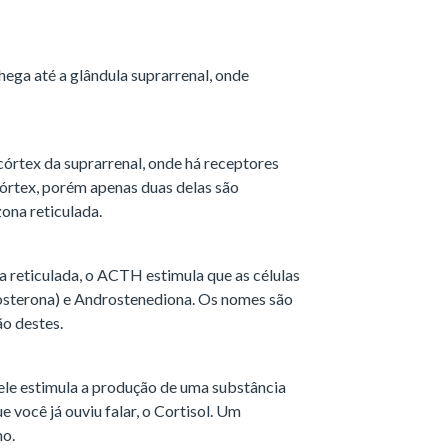
ega até a glândula suprarrenal, onde
córtex da suprarrenal, onde há receptores
córtex, porém apenas duas delas são
ona reticulada.
 reticulada, o ACTH estimula que as células
sterona) e Androstenediona. Os nomes são
ão destes.
ele estimula a produção de uma substância
 você já ouviu falar, o Cortisol. Um
mo.