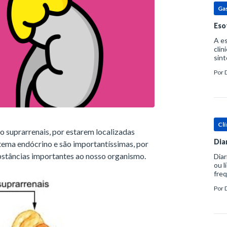
Ga
Eso
A es
clin
sint
eosi
Por
dent
Clí
 suprarrenais, por estarem localizadas
Dia
stema endócrino e são importantíssimas, por
bstâncias importantes ao nosso organismo.
Diar
ou l
freq
evac
Por
prát