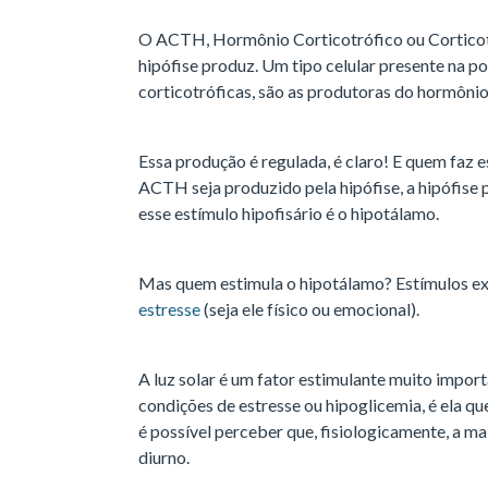
O ACTH, Hormônio Corticotrófico ou Corticotr
hipófise produz. Um tipo celular presente na por
corticotróficas, são as produtoras do hormônio
Essa produção é regulada, é claro! E quem faz e
ACTH seja produzido pela hipófise, a hipófise
esse estímulo hipofisário é o hipotálamo.
Mas quem estimula o hipotálamo? Estímulos exte
estresse
(seja ele físico ou emocional).
A luz solar é um fator estimulante muito import
condições de estresse ou hipoglicemia, é ela q
é possível perceber que, fisiologicamente, a m
diurno.