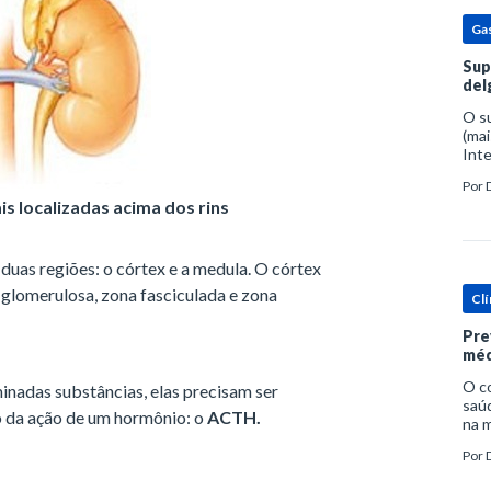
Ga
Sup
del
O s
(mai
Inte
popu
Por
espe
is localizadas acima dos rins
uas regiões: o córtex e a medula. O córtex
a glomerulosa, zona fasciculada e zona
Clí
Pre
méd
O c
inadas substâncias, elas precisam ser
saúd
io da ação de um hormônio: o
ACTH.
na m
prob
Por
tra