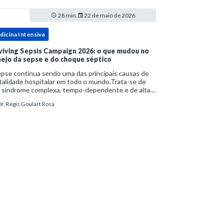
28 min.
22 de maio de 2026
dicina Intensiva
viving Sepsis Campaign 2026: o que mudou no
ejo da sepse e do choque séptico
pse continua sendo uma das principais causas de
alidade hospitalar em todo o mundo.Trata-se de
 síndrome complexa, tempo-dependente e de alta
bimortalidade, cujo reconhecimento precoce e
r. Regis Goulart Rosa
ejo estruturado são determinantes para o desfe