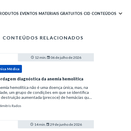
PRODUTOS
EVENTOS
MATERIAIS GRATUITOS
CID
CONTEÚDOS
CONTEÚDOS RELACIONADOS
12 min.
06 de julho de 2026
nica Médica
rdagem diagnóstica da anemia hemolítica
emia hemolítica não é uma doença única, mas, na
ade, um grupo de condições em que se identifica
 destruição aumentada (precoce) de hemácias que
era a capacidade compensatória da medula
Dimitris Rados
a.Como a vida média normal da hemácia é de apro
14 min.
29 de junho de 2026