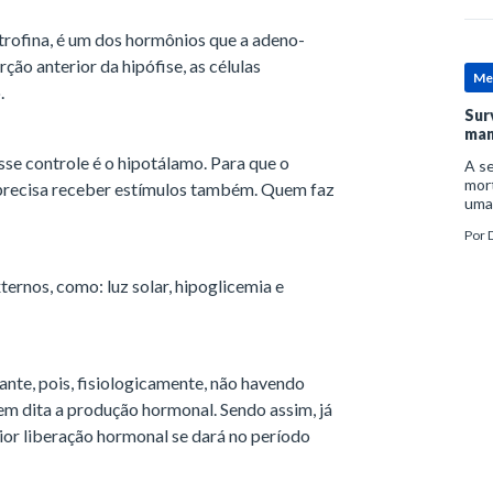
ofina, é um dos hormônios que a adeno-
ção anterior da hipófise, as células
Me
.
Sur
man
sse controle é o hipotálamo. Para que o
A se
mort
 precisa receber estímulos também. Quem faz
uma
mor
Por
D
man
rnos, como: luz solar, hipoglicemia e
ante, pois, fisiologicamente, não havendo
uem dita a produção hormonal. Sendo assim, já
aior liberação hormonal se dará no período