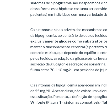
sintomas de hipoglicemia são inespecíficos e 
dessa forma essa hipótese costuma ser conside
pacientes) em indivíduos com uma variedade de
Os sintomas e sinais advém dos mecanismos con
da hipoglicemia: ao contrário de outros tecidos
exclusivamente glicose como substratos p
manter o funcionamento cerebral (e portanto d
controle estrito, que depende do equilíbrio ent
pelos tecidos: a redução da glicose sérica leva 
secreção de glucagon e secreção de epinefrina. 
flutua entre 70-110 mg/dL em períodos de jeju
Os sintomas da hipoglicemia aparecem em indi
de 55 mg/dL. Apesar disso, não existe um valor
essa situação. Portanto, a definição de hipogli
Whipple
(
Figura 1
): sintomas compatíveis (
Ta