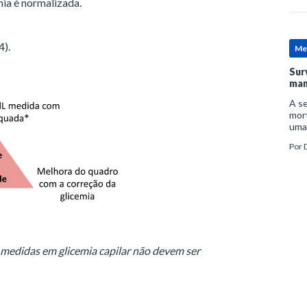
mia é normalizada.
4).
Me
Sur
man
A se
mort
uma
mor
Por
D
man
; medidas em glicemia capilar não devem ser