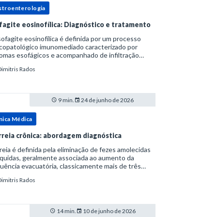
stroenterologia
fagite eosinofílica: Diagnóstico e tratamento
ofagite eosinofílica é definida por um processo
icopatológico imunomediado caracterizado por
omas esofágicos e acompanhado de infiltração
nofílica.Por anos foi considerada uma manifestação
Dimitris Rados
ro do espectro da doença do refluxo gastr
9 min.
24 de junho de 2026
nica Médica
rreia crônica: abordagem diagnóstica
reia é definida pela eliminação de fezes amolecidas
íquidas, geralmente associada ao aumento da
uência evacuatória, classicamente mais de três
uações ao dia, ou ao aumento do volume fecal.Na
Dimitris Rados
ica, a consistência das fezes costuma s
14 min.
10 de junho de 2026