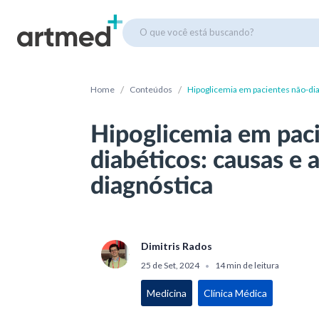
O que você está buscando?
/
/
Home
Conteúdos
Hipoglicemia em pacientes não-dia
Hipoglicemia em pac
diabéticos: causas e
diagnóstica
Dimitris Rados
25 de Set, 2024
14 min de leitura
•
Medicina
Clínica Médica