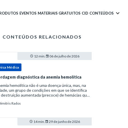
PRODUTOS
EVENTOS
MATERIAIS GRATUITOS
CID
CONTEÚDOS
CONTEÚDOS RELACIONADOS
12 min.
06 de julho de 2026
nica Médica
rdagem diagnóstica da anemia hemolítica
emia hemolítica não é uma doença única, mas, na
ade, um grupo de condições em que se identifica
 destruição aumentada (precoce) de hemácias que
era a capacidade compensatória da medula
Dimitris Rados
a.Como a vida média normal da hemácia é de apro
14 min.
29 de junho de 2026