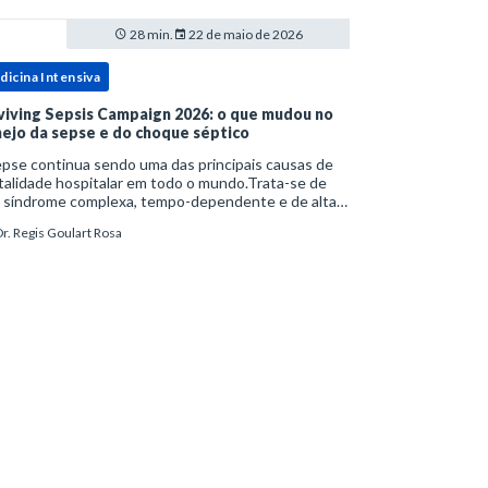
28 min.
22 de maio de 2026
dicina Intensiva
viving Sepsis Campaign 2026: o que mudou no
ejo da sepse e do choque séptico
pse continua sendo uma das principais causas de
alidade hospitalar em todo o mundo.Trata-se de
 síndrome complexa, tempo-dependente e de alta
bimortalidade, cujo reconhecimento precoce e
r. Regis Goulart Rosa
ejo estruturado são determinantes para o desfe