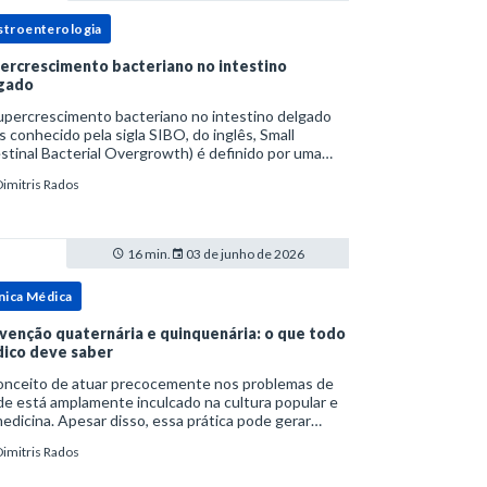
stroenterologia
ercrescimento bacteriano no intestino
gado
upercrescimento bacteriano no intestino delgado
s conhecido pela sigla SIBO, do inglês, Small
stinal Bacterial Overgrowth) é definido por uma
lação bacteriana excessiva. rata-se de uma forma
Dimitris Rados
cífica de disbiose do trato digestivo. P
16 min.
03 de junho de 2026
nica Médica
venção quaternária e quinquenária: o que todo
ico deve saber
onceito de atuar precocemente nos problemas de
e está amplamente inculcado na cultura popular e
edicina. Apesar disso, essa prática pode gerar
lemas por si só. Excesso de diagnósticos e de
Dimitris Rados
tamentos podem advir de prevenção excessiva