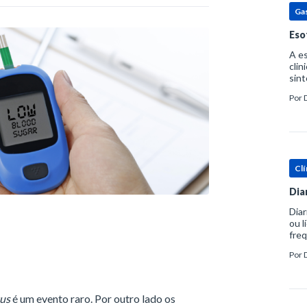
Ga
Eso
A es
clin
sint
eosi
Por
dent
Clí
Dia
Diar
ou l
freq
evac
Por
prát
tus
é um evento raro. Por outro lado os