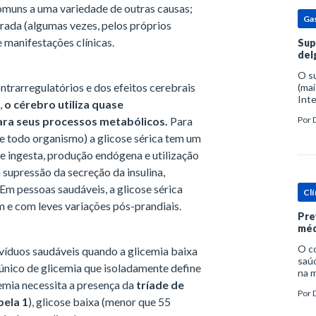
comuns a uma variedade de outras causas;
Ga
rada (algumas vezes, pelos próprios
 manifestações clínicas.
Sup
del
O s
trarregulatórios e dos efeitos cerebrais
(mai
Inte
,
o cérebro utiliza quase
popu
ara seus processos metabólicos.
Para
Por
espe
e todo organismo) a glicose sérica tem um
re ingesta, produção endógena e utilização
a supressão da secreção da insulina,
Em pessoas saudáveis, a glicose sérica
Clí
m e com leves variações pós-prandiais.
Pre
méd
O c
víduos saudáveis quando a glicemia baixa
saúd
 único de glicemia que isoladamente define
na m
cemia necessita a presença da
tríade de
prob
Por
tra
bela 1
), glicose baixa (menor que 55