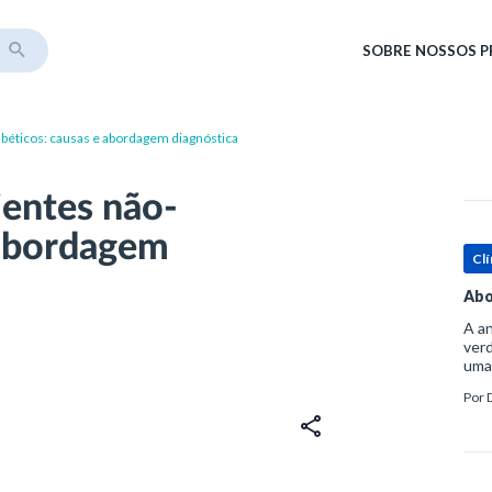
SOBRE
NOSSOS 
béticos: causas e abordagem diagnóstica
ientes não-
 abordagem
Clí
Abo
A an
verd
uma
sup
Por
ósse