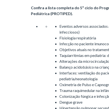
Confira a lista completa do 5º ciclo do Pro
Pediátrica (PROTIPED).
Eventos adversos associados à
infecciosos)
Fisiologia respiratória
Infecção no paciente imuno
Objetivos atuais no tratamen
Taquiarritmias em pediatria: 
Alterações da microcirculaçã
Balanço acidobásico na crianç
Interfaces: ventilação do pac
pediatria/neonatologia
Oximetria de Pulso e Capnogr
Trauma raquimedular na infân
Colonização fúngica e infecç
Dengue grave
Hipertensão pulmonar secundá