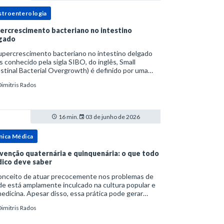
stroenterologia
ercrescimento bacteriano no intestino
gado
upercrescimento bacteriano no intestino delgado
s conhecido pela sigla SIBO, do inglês, Small
stinal Bacterial Overgrowth) é definido por uma
lação bacteriana excessiva. rata-se de uma forma
Dimitris Rados
cífica de disbiose do trato digestivo. P
16 min.
03 de junho de 2026
nica Médica
venção quaternária e quinquenária: o que todo
ico deve saber
onceito de atuar precocemente nos problemas de
e está amplamente inculcado na cultura popular e
edicina. Apesar disso, essa prática pode gerar
lemas por si só. Excesso de diagnósticos e de
Dimitris Rados
tamentos podem advir de prevenção excessiva