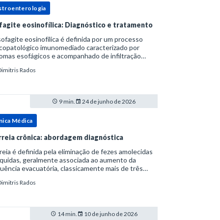
stroenterologia
fagite eosinofílica: Diagnóstico e tratamento
ofagite eosinofílica é definida por um processo
icopatológico imunomediado caracterizado por
omas esofágicos e acompanhado de infiltração
nofílica.Por anos foi considerada uma manifestação
Dimitris Rados
ro do espectro da doença do refluxo gastr
9 min.
24 de junho de 2026
nica Médica
rreia crônica: abordagem diagnóstica
reia é definida pela eliminação de fezes amolecidas
íquidas, geralmente associada ao aumento da
uência evacuatória, classicamente mais de três
uações ao dia, ou ao aumento do volume fecal.Na
Dimitris Rados
ica, a consistência das fezes costuma s
14 min.
10 de junho de 2026