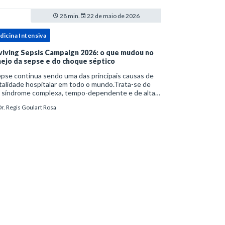
28 min.
22 de maio de 2026
dicina Intensiva
viving Sepsis Campaign 2026: o que mudou no
ejo da sepse e do choque séptico
pse continua sendo uma das principais causas de
alidade hospitalar em todo o mundo.Trata-se de
 síndrome complexa, tempo-dependente e de alta
bimortalidade, cujo reconhecimento precoce e
r. Regis Goulart Rosa
ejo estruturado são determinantes para o desfe