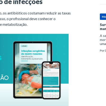
o de infecções
o, os antibióticos costumam reduzir as taxas
Me
sso, o profissional deve conhecer o
de metabolização.
Sur
man
A se
mort
uma
mor
Por
D
man