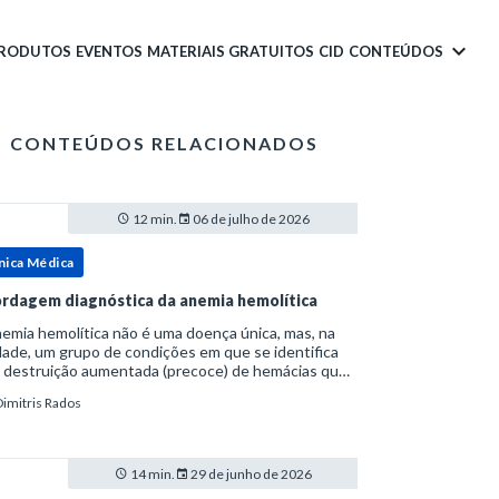
PRODUTOS
EVENTOS
MATERIAIS GRATUITOS
CID
CONTEÚDOS
CONTEÚDOS RELACIONADOS
12 min.
06 de julho de 2026
nica Médica
rdagem diagnóstica da anemia hemolítica
emia hemolítica não é uma doença única, mas, na
ade, um grupo de condições em que se identifica
 destruição aumentada (precoce) de hemácias que
era a capacidade compensatória da medula
Dimitris Rados
a.Como a vida média normal da hemácia é de apro
14 min.
29 de junho de 2026