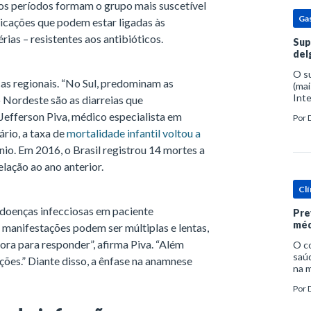
os períodos formam o grupo mais suscetível
Ga
licações que podem estar ligadas às
ias – resistentes aos antibióticos.
Sup
del
O s
as regionais. “No Sul, predominam as
(mai
Inte
 Nordeste são as diarreias que
popu
Jefferson Piva, médico especialista em
Por
espe
ário, a taxa de
mortalidade infantil voltou a
io. Em 2016, o Brasil registrou 14 mortes a
lação ao ano anterior.
Clí
s doenças infecciosas em paciente
Pre
méd
s manifestações podem ser múltiplas e lentas,
ra para responder”, afirma Piva. “Além
O c
saúd
ções.” Diante disso, a ênfase na anamnese
na m
prob
Por
tra