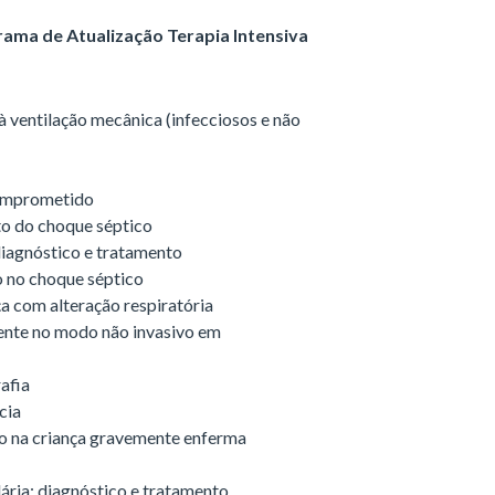
grama de Atualização Terapia Intensiva
 ventilação mecânica (infecciosos e não
comprometido
to do choque séptico
diagnóstico e tratamento
o no choque séptico
a com alteração respiratória
iente no modo não invasivo em
afia
cia
ão na criança gravemente enferma
ria: diagnóstico e tratamento