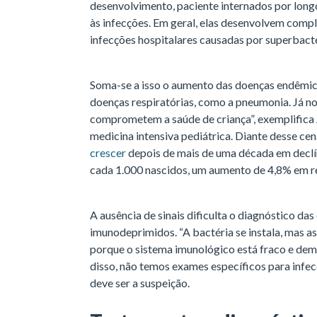
desenvolvimento, paciente internados por long
às infecções. Em geral, elas desenvolvem comp
infecções hospitalares causadas por superbactér
Soma-se a isso o aumento das doenças endêmic
doenças respiratórias, como a pneumonia. Já no
comprometem a saúde de criança”, exemplifica 
medicina intensiva pediátrica. Diante desse cen
crescer
depois de mais de uma década em declín
cada 1.000 nascidos, um aumento de 4,8% em re
A ausência de sinais dificulta o diagnóstico da
imunodeprimidos. “A bactéria se instala, mas a
porque o sistema imunológico está fraco e demo
disso, não temos exames específicos para infec
deve ser a suspeição.