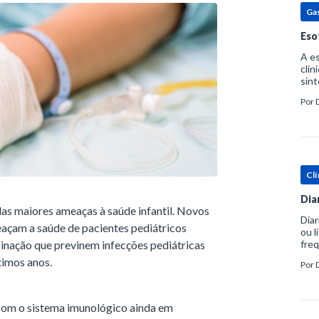
Ga
Eso
A es
clin
sint
eosi
Por
dent
Clí
Dia
as maiores ameaças à saúde infantil. Novos
Diar
meaçam a saúde de pacientes pediátricos
ou l
cinação que previnem infecções pediátricas
freq
evac
timos anos.
Por
prát
com o sistema imunológico ainda em