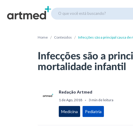
O que você está buscando?
/
/
Home
Conteúdos
Infecções são a principal causa de 
Infecções são a princ
mortalidade infantil
Redação Artmed
1 de Ago, 2018
3 min de leitura
•
Medicina
Pediatria