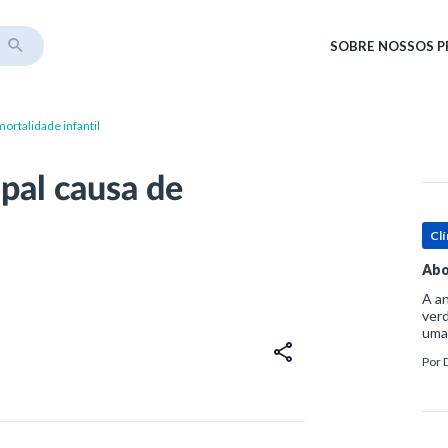
SOBRE
NOSSOS 
mortalidade infantil
ipal causa de
Clí
Abo
A an
verd
uma
sup
Por
ósse