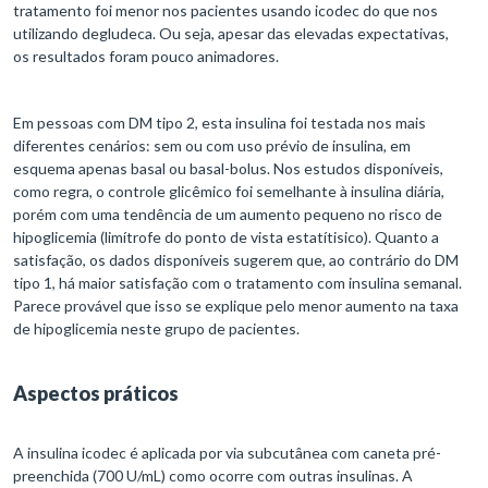
tratamento foi menor nos pacientes usando icodec do que nos
utilizando degludeca. Ou seja, apesar das elevadas expectativas,
os resultados foram pouco animadores.
Em pessoas com DM tipo 2, esta insulina foi testada nos mais
diferentes cenários: sem ou com uso prévio de insulina, em
esquema apenas basal ou basal-bolus. Nos estudos disponíveis,
como regra, o controle glicêmico foi semelhante à insulina diária,
porém com uma tendência de um aumento pequeno no risco de
hipoglicemia (limítrofe do ponto de vista estatítisico). Quanto a
satisfação, os dados disponíveis sugerem que, ao contrário do DM
tipo 1, há maior satisfação com o tratamento com insulina semanal.
Parece provável que isso se explique pelo menor aumento na taxa
de hipoglicemia neste grupo de pacientes.
Aspectos práticos
A insulina icodec é aplicada por via subcutânea com caneta pré-
preenchida (700 U/mL) como ocorre com outras insulinas. A