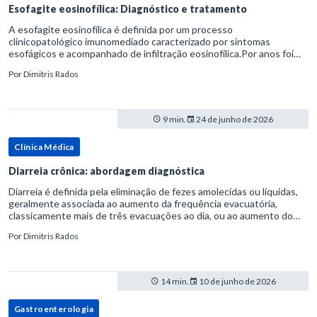
Esofagite eosinofílica: Diagnóstico e tratamento
A esofagite eosinofílica é definida por um processo
clinicopatológico imunomediado caracterizado por sintomas
esofágicos e acompanhado de infiltração eosinofílica.Por anos foi
considerada uma manifestação dentro do espectro da doença do
Por
Dimitris Rados
refluxo gastr
9 min.
24 de junho de 2026
Clínica Médica
Diarreia crônica: abordagem diagnóstica
Diarreia é definida pela eliminação de fezes amolecidas ou líquidas,
geralmente associada ao aumento da frequência evacuatória,
classicamente mais de três evacuações ao dia, ou ao aumento do
volume fecal.Na prática, a consistência das fezes costuma s
Por
Dimitris Rados
14 min.
10 de junho de 2026
Gastroenterologia