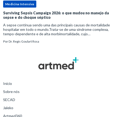
Medicina Intensiva
Surviving Sepsis Campaign 2026: o que mudou no manejo da
sepse e do choque séptico
A sepse continua sendo uma das principais causas de mortalidade
hospitalar em todo o mundo.Trata-se de uma síndrome complexa,
tempo-dependente e de alta morbimortalidade, cujo
reconhecimento precoce e manejo estruturado são determinantes
Por
Dr. Regis Goulart Rosa
para o desfe
Início
Sobre nós
SECAD
Jaleko
Artmed360