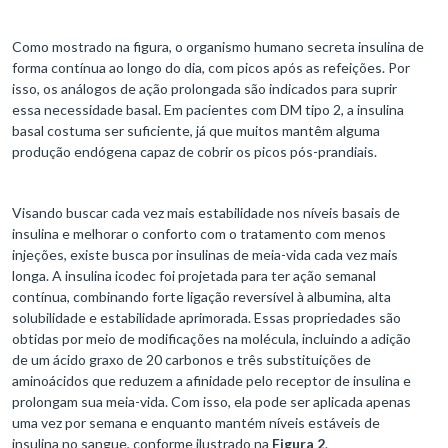
Como mostrado na figura, o organismo humano secreta insulina de
forma contínua ao longo do dia, com picos após as refeições. Por
isso, os análogos de ação prolongada são indicados para suprir
essa necessidade basal. Em pacientes com DM tipo 2, a insulina
basal costuma ser suficiente, já que muitos mantêm alguma
produção endógena capaz de cobrir os picos pós-prandiais.
Visando buscar cada vez mais estabilidade nos níveis basais de
insulina e melhorar o conforto com o tratamento com menos
injeções, existe busca por insulinas de meia-vida cada vez mais
longa. A insulina icodec foi projetada para ter ação semanal
contínua, combinando forte ligação reversível à albumina, alta
solubilidade e estabilidade aprimorada. Essas propriedades são
obtidas por meio de modificações na molécula, incluindo a adição
de um ácido graxo de 20 carbonos e três substituições de
aminoácidos que reduzem a afinidade pelo receptor de insulina e
prolongam sua meia-vida. Com isso, ela pode ser aplicada apenas
uma vez por semana e enquanto mantém níveis estáveis de
insulina no sangue, conforme ilustrado na
Figura 2
.