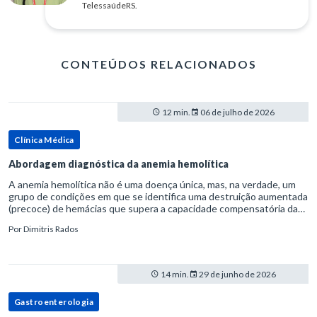
TelessaúdeRS.
CONTEÚDOS RELACIONADOS
12 min.
06 de julho de 2026
Clínica Médica
Abordagem diagnóstica da anemia hemolítica
A anemia hemolítica não é uma doença única, mas, na verdade, um
grupo de condições em que se identifica uma destruição aumentada
(precoce) de hemácias que supera a capacidade compensatória da
medula óssea.Como a vida média normal da hemácia é de apro
Por
Dimitris Rados
14 min.
29 de junho de 2026
Gastroenterologia