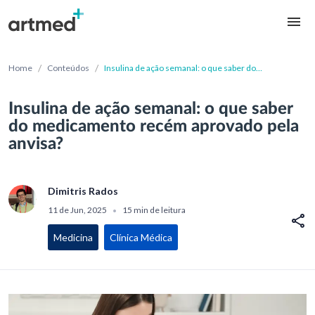
/
/
Home
Conteúdos
Insulina de ação semanal: o que saber do
medicamento recém aprovado pela anvisa?
Insulina de ação semanal: o que saber
do medicamento recém aprovado pela
anvisa?
Dimitris Rados
11 de Jun, 2025
15 min de leitura
•
Medicina
Clínica Médica