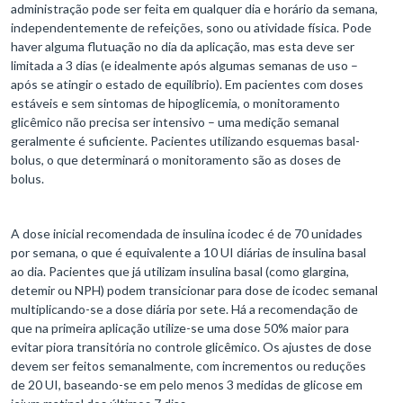
administração pode ser feita em qualquer dia e horário da semana,
independentemente de refeições, sono ou atividade física. Pode
haver alguma flutuação no dia da aplicação, mas esta deve ser
limitada a 3 dias (e idealmente após algumas semanas de uso –
após se atingir o estado de equilíbrio). Em pacientes com doses
estáveis e sem sintomas de hipoglicemia, o monitoramento
glicêmico não precisa ser intensivo – uma medição semanal
geralmente é suficiente. Pacientes utilizando esquemas basal-
bolus, o que determinará o monitoramento são as doses de
bolus.
A dose inicial recomendada de insulina icodec é de 70 unidades
por semana, o que é equivalente a 10 UI diárias de insulina basal
ao dia. Pacientes que já utilizam insulina basal (como glargina,
detemir ou NPH) podem transicionar para dose de icodec semanal
multiplicando-se a dose diária por sete. Há a recomendação de
que na primeira aplicação utilize-se uma dose 50% maior para
evitar piora transitória no controle glicêmico. Os ajustes de dose
devem ser feitos semanalmente, com incrementos ou reduções
de 20 UI, baseando-se em pelo menos 3 medidas de glicose em