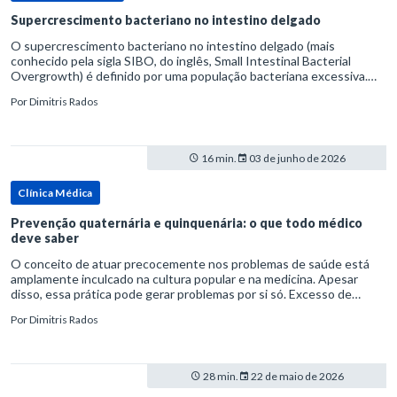
Supercrescimento bacteriano no intestino delgado
O supercrescimento bacteriano no intestino delgado (mais
conhecido pela sigla SIBO, do inglês, Small Intestinal Bacterial
Overgrowth) é definido por uma população bacteriana excessiva.
rata-se de uma forma específica de disbiose do trato digestivo. P
Por
Dimitris Rados
16 min.
03 de junho de 2026
Clínica Médica
Prevenção quaternária e quinquenária: o que todo médico
deve saber
O conceito de atuar precocemente nos problemas de saúde está
amplamente inculcado na cultura popular e na medicina. Apesar
disso, essa prática pode gerar problemas por si só. Excesso de
diagnósticos e de tratamentos podem advir de prevenção excessiva
Por
Dimitris Rados
28 min.
22 de maio de 2026