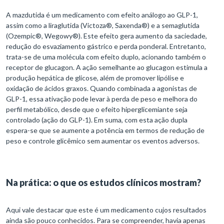
A mazdutida é um medicamento com efeito análogo ao GLP-1,
assim como a liraglutida (Victoza®, Saxenda®) e a semaglutida
(Ozempic®, Wegowy®). Este efeito gera aumento da saciedade,
redução do esvaziamento gástrico e perda ponderal. Entretanto,
trata-se de uma molécula com efeito duplo, acionando também o
receptor de glucagon. A ação semelhante ao glucagon estimula a
produção hepática de glicose, além de promover lipólise e
oxidação de ácidos graxos. Quando combinada a agonistas de
GLP-1, essa ativação pode levar à perda de peso e melhora do
perfil metabólico, desde que o efeito hiperglicemiante seja
controlado (ação do GLP-1). Em suma, com esta ação dupla
espera-se que se aumente a potência em termos de redução de
peso e controle glicêmico sem aumentar os eventos adversos.
Na prática: o que os estudos clínicos mostram?
Aqui vale destacar que este é um medicamento cujos resultados
ainda são pouco conhecidos. Para se compreender, havia apenas