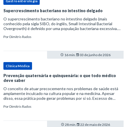
Gastroenterologia
Supercrescimento bacteriano no intestino delgado
O supercrescimento bacteriano no intestino delgado (mais
conhecido pela sigla SIBO, do inglês, Small Intestinal Bacterial
Overgrowth) é definido por uma população bacteriana excessiva.
rata-se de uma forma específica de disbiose do trato digestivo. P
Por
Dimitris Rados
16 min.
03 de junho de 2026
Clínica Médica
Prevenção quaternária e quinquenária: o que todo médico
deve saber
O conceito de atuar precocemente nos problemas de saúde está
amplamente inculcado na cultura popular e na medicina. Apesar
disso, essa prática pode gerar problemas por si só. Excesso de
diagnósticos e de tratamentos podem advir de prevenção excessiva
Por
Dimitris Rados
28 min.
22 de maio de 2026