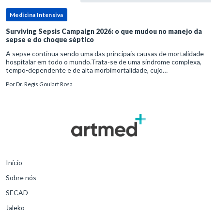
Medicina Intensiva
Surviving Sepsis Campaign 2026: o que mudou no manejo da
sepse e do choque séptico
A sepse continua sendo uma das principais causas de mortalidade
hospitalar em todo o mundo.Trata-se de uma síndrome complexa,
tempo-dependente e de alta morbimortalidade, cujo
reconhecimento precoce e manejo estruturado são determinantes
Por
Dr. Regis Goulart Rosa
para o desfe
Início
Sobre nós
SECAD
Jaleko