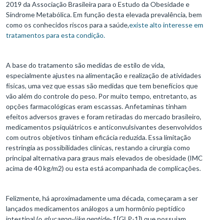
2019 da Associação Brasileira para o Estudo da Obesidade e
Síndrome Metabólica. Em função desta elevada prevalência, bem
como os conhecidos riscos para a saúde,
existe alto interesse em
tratamentos para esta condição.
A base do tratamento são medidas de estilo de vida,
especialmente ajustes na alimentação e realização de atividades
físicas, uma vez que essas são medidas que tem benefícios que
vão além do controle do peso. Por muito tempo, entretanto, as
opções farmacológicas eram escassas. Anfetaminas tinham
efeitos adversos graves e foram retiradas do mercado brasileiro,
medicamentos psiquiátricos e anticonvulsivantes desenvolvidos
com outros objetivos tinham eficácia reduzida. Essa limitação
restringia as possibilidades clínicas, restando a cirurgia como
principal alternativa para graus mais elevados de obesidade (IMC
acima de 40 kg/m2) ou esta está acompanhada de complicações.
Felizmente, há aproximadamente uma década, começaram a ser
lançados medicamentos análogos a um hormônio peptídico
intestinal (o
glucagon-like peptide-1
[GLP-1]) que possuiam