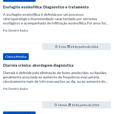
Esofagite eosinofílica: Diagnóstico e tratamento
A esofagite eosinofílica é definida por um processo
clinicopatológico imunomediado caracterizado por sintomas
esofágicos e acompanhado de infiltração eosinofílica.Por anos foi
considerada uma manifestação dentro do espectro da doença do
Por
Dimitris Rados
refluxo gastr
9 min.
24 de junho de 2026
Clínica Médica
Diarreia crônica: abordagem diagnóstica
Diarreia é definida pela eliminação de fezes amolecidas ou líquidas,
geralmente associada ao aumento da frequência evacuatória,
classicamente mais de três evacuações ao dia, ou ao aumento do
volume fecal.Na prática, a consistência das fezes costuma s
Por
Dimitris Rados
14 min.
10 de junho de 2026