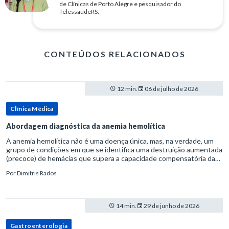
de Clínicas de Porto Alegre e pesquisador do
TelessaúdeRS.
CONTEÚDOS RELACIONADOS
12 min.
06 de julho de 2026
Clínica Médica
Abordagem diagnóstica da anemia hemolítica
A anemia hemolítica não é uma doença única, mas, na verdade, um
grupo de condições em que se identifica uma destruição aumentada
(precoce) de hemácias que supera a capacidade compensatória da
medula óssea.Como a vida média normal da hemácia é de apro
Por
Dimitris Rados
14 min.
29 de junho de 2026
Gastroenterologia