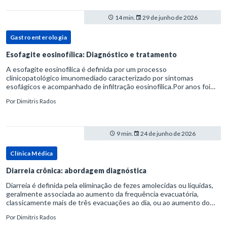
14 min.
29 de junho de 2026
Gastroenterologia
Esofagite eosinofílica: Diagnóstico e tratamento
A esofagite eosinofílica é definida por um processo
clinicopatológico imunomediado caracterizado por sintomas
esofágicos e acompanhado de infiltração eosinofílica.Por anos foi
considerada uma manifestação dentro do espectro da doença do
Por
Dimitris Rados
refluxo gastr
9 min.
24 de junho de 2026
Clínica Médica
Diarreia crônica: abordagem diagnóstica
Diarreia é definida pela eliminação de fezes amolecidas ou líquidas,
geralmente associada ao aumento da frequência evacuatória,
classicamente mais de três evacuações ao dia, ou ao aumento do
volume fecal.Na prática, a consistência das fezes costuma s
Por
Dimitris Rados