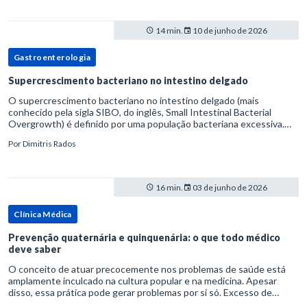
14 min.
10 de junho de 2026
Gastroenterologia
Supercrescimento bacteriano no intestino delgado
O supercrescimento bacteriano no intestino delgado (mais
conhecido pela sigla SIBO, do inglês, Small Intestinal Bacterial
Overgrowth) é definido por uma população bacteriana excessiva.
rata-se de uma forma específica de disbiose do trato digestivo. P
Por
Dimitris Rados
16 min.
03 de junho de 2026
Clínica Médica
Prevenção quaternária e quinquenária: o que todo médico
deve saber
O conceito de atuar precocemente nos problemas de saúde está
amplamente inculcado na cultura popular e na medicina. Apesar
disso, essa prática pode gerar problemas por si só. Excesso de
diagnósticos e de tratamentos podem advir de prevenção excessiva