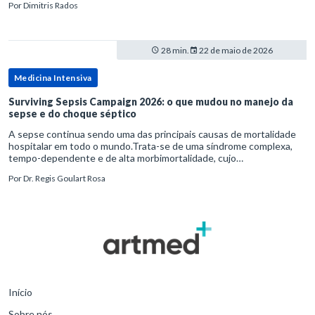
Por
Dimitris Rados
28 min.
22 de maio de 2026
Medicina Intensiva
Surviving Sepsis Campaign 2026: o que mudou no manejo da
sepse e do choque séptico
A sepse continua sendo uma das principais causas de mortalidade
hospitalar em todo o mundo.Trata-se de uma síndrome complexa,
tempo-dependente e de alta morbimortalidade, cujo
reconhecimento precoce e manejo estruturado são determinantes
Por
Dr. Regis Goulart Rosa
para o desfe
Início
Sobre nós