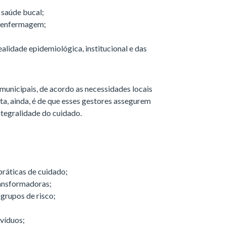
 saúde bucal;
e enfermagem;
ealidade epidemiológica, institucional e das
 municipais, de acordo as necessidades locais
a, ainda, é de que esses gestores assegurem
ntegralidade do cuidado.
práticas de cuidado;
ransformadoras;
grupos de risco;
ivíduos;