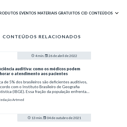
PRODUTOS
EVENTOS
MATERIAIS GRATUITOS
CID
CONTEÚDOS
CONTEÚDOS RELACIONADOS
4 min.
26 de abril de 2022
iciência auditiva: como os médicos podem
horar o atendimento aos pacientes
a de 5% dos brasileiros são deficientes auditivos,
cordo com o Instituto Brasileiro de Geografia
tística (IBGE). Essa fração da população enfrenta
culdades para utilizar serviços básicos da rotina de
Redação Artmed
quer cidadão. A principal é a falta de meios não
bais de comunicação no atendimento à saúde. São
s os profissionais da área, incluindo médicos, que
m se comunicar utilizando a Língua Brasileira de
13 min.
04 de outubro de 2021
is (Libras).