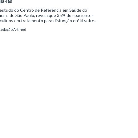
iá-las
estudo do Centro de Referência em Saúde do
em, de São Paulo, revela que 35% dos pacientes
ulinos em tratamento para disfunção erétil sofrem
iabetes. O estudo considerou 150 indivíduos que
Redação Artmed
eberam o implante de prótese peniana entre 2011 e
, com idade média de 50 a 70 anos.