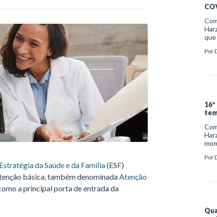
COV
Como
Harz
que 
http
Por
o-q
16º
tem
Como
Harz
mom
htt
Por
mom
Estratégia da Saúde e da Família
(ESF)
atenção básica, também denominada
Atenção
como a principal porta de entrada da
Qua