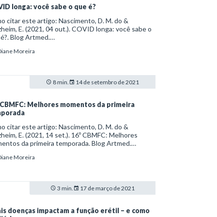
ID longa: você sabe o que é?
 citar este artigo: Nascimento, D. M. do &
heim, E. (2021, 04 out.). COVID longa: você sabe o
é?. Blog Artmed.
s://artmed.com.br/artigos/covid-longa-voce-sabe-
Diane Moreira
ue-e
8 min.
14 de setembro de 2021
 CBMFC: Melhores momentos da primeira
porada
 citar este artigo: Nascimento, D. M. do &
heim, E. (2021, 14 set.). 16º CBMFC: Melhores
entos da primeira temporada. Blog Artmed.
ps://artmed.com.br/artigos/16-cbmfc-melhores-
Diane Moreira
entos-da-primeira-temporada
3 min.
17 de março de 2021
is doenças impactam a função erétil – e como