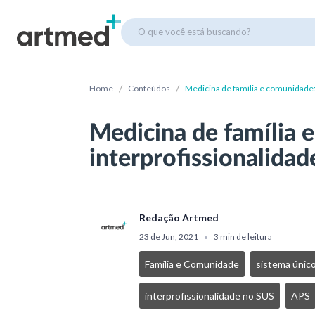
O que você está buscando?
/
/
Home
Conteúdos
Medicina de família e comunidade:
Medicina de família 
interprofissionalida
Redação Artmed
23 de Jun, 2021
3 min de leitura
•
Família e Comunidade
sistema únic
interprofissionalidade no SUS
APS