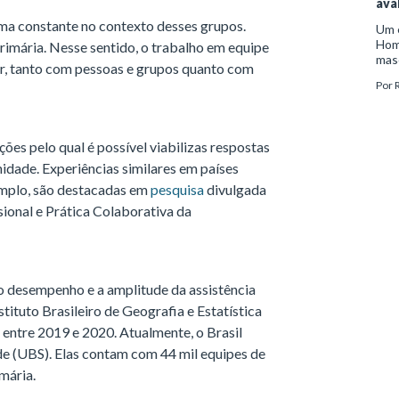
aval
 uma constante no contexto desses grupos.
Um 
Hom
rimária. Nesse sentido, o trabalho em equipe
masc
r, tanto com pessoas e grupos quanto com
de d
Por
rec
2014
ções pelo qual é possível viabilizas respostas
idade. Experiências similares em países
emplo, são destacadas em
pesquisa
divulgada
ional e Prática Colaborativa da
o desempenho e a amplitude da assistência
tituto Brasileiro de Geografia e Estatística
 entre 2019 e 2020. Atualmente, o Brasil
de (UBS). Elas contam com 44 mil equipes de
mária.