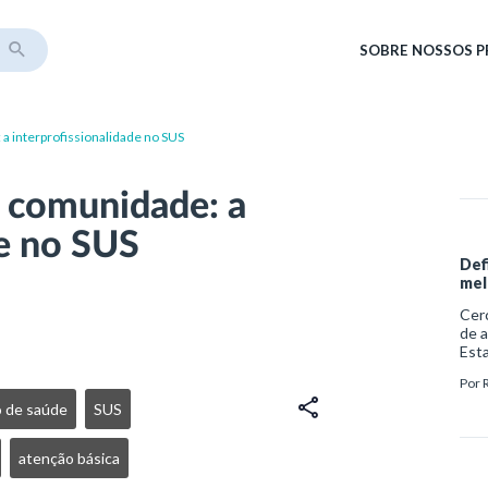
SOBRE
NOSSOS 
 a interprofissionalidade no SUS
e comunidade: a
de no SUS
Def
mel
Cerc
de a
Esta
difi
Por
qual
ver
o de saúde
SUS
raro
sabe
atenção básica
Sina