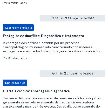
Por
Dimitris Rados
14 min.
29 de junho de 2026
Gastroenterologia
Esofagite eosinofílica: Diagnóstico e tratamento
A esofagite eosinofílica é definida por um processo
clinicopatológico imunomediado caracterizado por sintomas
esofágicos e acompanhado de infiltração eosinofílica.Por anos foi
considerada uma manifestação dentro do espectro da doença do
Por
Dimitris Rados
refluxo gastr
9 min.
24 de junho de 2026
Clínica Médica
Diarreia crônica: abordagem diagnóstica
Diarreia é definida pela eliminação de fezes amolecidas ou líquidas,
geralmente associada ao aumento da frequência evacuatória,
classicamente mais de três evacuações ao dia, ou ao aumento do