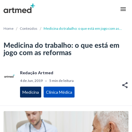
/
/
Home
Conteúdos
Medicina do trabalho: o que está em jogo com as
reformas
Medicina do trabalho: o que está em
jogo com as reformas
Redação Artmed
4 de Jun, 2019
5 min de leitura
•
Medicina
Clínica Médica