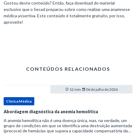
Gostou deste conteúdo? Então, faça download do material
exclusivo que o Secad preparou sobre como realizar uma anamnese
médica assertiva. Este conteúdo é totalmente gratuito, por isso,
aproveite!
CONTEÚDOS RELACIONADOS
12 min.
06 de julho de 2026
Clínica Médica
Abordagem diagnóstica da anemia hemolítica
A anemia hemolítica não é uma doença única, mas, na verdade, um
grupo de condições em que se identifica uma destruição aumentada
(precoce) de hemácias que supera a capacidade compensatória da
medula óssea.Como a vida média normal da hemácia é de apro