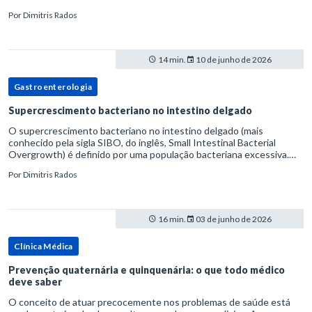
volume fecal.Na prática, a consistência das fezes costuma s
Por
Dimitris Rados
14 min.
10 de junho de 2026
Gastroenterologia
Supercrescimento bacteriano no intestino delgado
O supercrescimento bacteriano no intestino delgado (mais
conhecido pela sigla SIBO, do inglês, Small Intestinal Bacterial
Overgrowth) é definido por uma população bacteriana excessiva.
rata-se de uma forma específica de disbiose do trato digestivo. P
Por
Dimitris Rados
16 min.
03 de junho de 2026
Clínica Médica
Prevenção quaternária e quinquenária: o que todo médico
deve saber
O conceito de atuar precocemente nos problemas de saúde está