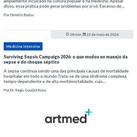
amplamente inculcado na cultura popular e na medicina. Apesar
disso, essa prática pode gerar problemas por si só. Excesso de
diagnósticos e de tratamentos podem advir de prevenção excessiva
Por
Dimitris Rados
28 min.
22 de maio de 2026
Medicina Intensiva
Surviving Sepsis Campaign 2026: o que mudou no manejo da
sepse e do choque séptico
A sepse continua sendo uma das principais causas de mortalidade
hospitalar em todo o mundo.Trata-se de uma síndrome complexa,
tempo-dependente e de alta morbimortalidade, cujo
reconhecimento precoce e manejo estruturado são determinantes
Por
Dr. Regis Goulart Rosa
para o desfe