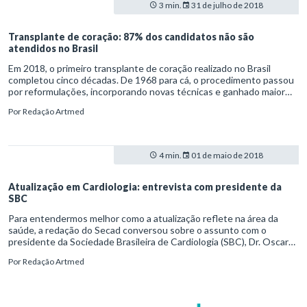
3 min.
31 de julho de 2018
Transplante de coração: 87% dos candidatos não são
atendidos no Brasil
Em 2018, o primeiro transplante de coração realizado no Brasil
completou cinco décadas. De 1968 para cá, o procedimento passou
por reformulações, incorporando novas técnicas e ganhado maior
assertividade. Ainda assim, apenas 23% dos pacientes que precisam
Por
Redação Artmed
da cirurgia são atendidos e recebem um novo coração.
4 min.
01 de maio de 2018
Atualização em Cardiologia: entrevista com presidente da
SBC
Para entendermos melhor como a atualização reflete na área da
saúde, a redação do Secad conversou sobre o assunto com o
presidente da Sociedade Brasileira de Cardiologia (SBC), Dr. Oscar
Pereira Dutra. Veja o que o profissional declara como imprescindível
Por
Redação Artmed
para o aprimoramento constante de cardiologistas.