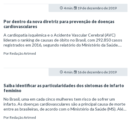
4 min.
19 de dezembro de 2019
Por dentro da nova diretriz para prevenção de doenças
cardiovasculares
A cardiopatia isquêmica e o Acidente Vascular Cerebral (AVC)
lideram o ranking de causas de óbito no Brasil, com 292.850 casos
registrados em 2016, segundo relatório do Ministério da Saúde.
Para orientar os profissionais de saúde à redução da
Por
Redação Artmed
morbimortalidade, a Sociedade Brasileira de Cardiologia (SBC) lançou
uma atualização das diretrizes sobre medidas de prevenção de
doenças cardiovasculares.
4 min.
16 de dezembro de 2019
Saiba identificar as particularidades dos sintomas de infarto
feminino
No Brasil, uma em cada cinco mulheres tem risco de sofrer um
infarto. As doenças cardiovasculares são a principal causa de morte
entre as brasileiras, de acordo com o Ministério da Saúde (MS). Além
disso, mulheres infartadas têm 50% mais chances de falecer do que
Por
Redação Artmed
os homens acometidos pelo mesmo problema. Por isso, médicos
devem estar atentos aos sintomas de infarto feminino.