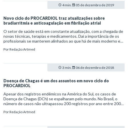
4 min.
05 de dezembro de 2019
Novo ciclo do PROCARDIOL traz atualizações sobre
bradiarritmia e anticoagulação em fibrilação atrial
O setor de saúde está em constante atualização, com a chegada de
novas técnicas, terapias e medicamentos. Daí a importância de os
profissionais se manterem alinhados ao que há de mais moderno em
suas áreas. Nesse sentido, o Sistema de Educação Continuada a
Por
Redação Artmed
Distância (Secad) preparou mais um ciclo do Programa de
Atualização em Cardiologia (PROCARDIOL) ao lado da Sociedade
Brasileira de Cardiologia (SBC).
3 min.
06 de dezembro de 2018
Doença de Chagas é um dos assuntos em novo ciclo do
PROCARDIOL
Apesar dos registros endêmicos na América do Sul, os casos de
Doença de Chagas (DCh) se espalharam pelo mundo. No Brasil, o
número de casos não ultrapassou 200 registros por ano entre 2000
e 2010. Entretanto, de 2010 a 2017, os casos da Doença de Chagas
Por
Redação Artmed
na forma aguda quase dobraram, chegando a 350 ocorrências
anuais, de acordo com o Ministério da Saúde.