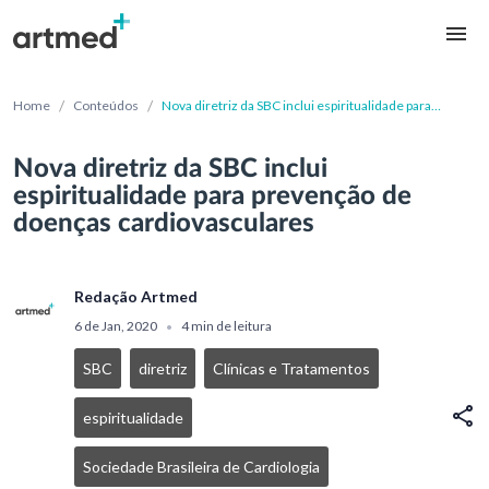
/
/
Home
Conteúdos
Nova diretriz da SBC inclui espiritualidade para
prevenção de doenças cardiovasculares
Nova diretriz da SBC inclui
espiritualidade para prevenção de
doenças cardiovasculares
Redação Artmed
6 de Jan, 2020
4 min de leitura
•
SBC
diretriz
Clínicas e Tratamentos
espiritualidade
Sociedade Brasileira de Cardiologia