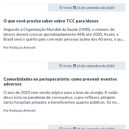
(L9.394/96). Uma das funções do enfermeiro, conforme o Conselho
Federal de Enfermagem (COFEN), é exatamente combinar essas
5 min.
21 de setembro de 2020
duas atribuições. O profissional de enfermagem é o responsável
pela prevenção, pelo cuidado e pela manutenção da saúde. Em uma
equipe multidisciplinar, ele é o profissional de saúde mais próximo do
O que você precisa saber sobre TCC para idosos
paciente. Daí a sua importância em esclarecer dúvidas e prestar
Segundo a Organização Mundial da Saúde (OMS), o número de
informações ao paciente. O enfermeiro também desempenha o
idosos deverá crescer aproximadamente 46% até 2030. Assim, o
papel de educar e orientar a população, dentro ou fora do ambiente
Brasil será o quinto país com mais pessoas acima dos 60 anos, o que
hospitalar.
acende importantes sinais de alerta. É junto a esse público, por
Por
Redação Artmed
exemplo, que ocorre a predominância de doenças crônicas não
transmissíveis (DCNT) e a maior exposição à vulnerabilidade social.
3 min.
21 de setembro de 2020
Comorbidades no perioperatório: como prevenir eventos
adversos
O ano de 2020 vem sendo atípico para a área da cirurgia. A razão
disso está na pandemia de coronavírus, cujos reflexos atingem
tanto hospitais privados e beneficentes quanto públicos. Só no
Sistema Único de Saúde (SUS), a queda no número de cirurgias
Por
Redação Artmed
eletivas, até o fim de agosto, era de 61,4%. As restrições são
causadas, em especial, pela falta de insumos como anestésicos e
leitos, além do risco de contaminação pela Covid-19.
3 min.
21 de setembro de 2020