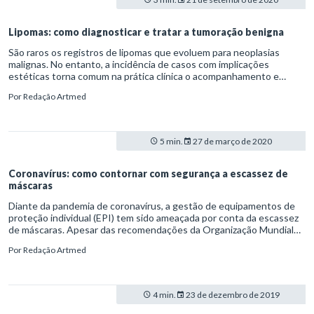
Lipomas: como diagnosticar e tratar a tumoração benigna
São raros os registros de lipomas que evoluem para neoplasias
malignas. No entanto, a incidência de casos com implicações
estéticas torna comum na prática clínica o acompanhamento e
remoção desses tumores.
Por
Redação Artmed
5 min.
27 de março de 2020
Coronavírus: como contornar com segurança a escassez de
máscaras
Diante da pandemia de coronavírus, a gestão de equipamentos de
proteção individual (EPI) tem sido ameaçada por conta da escassez
de máscaras. Apesar das recomendações da Organização Mundial
da Saúde (OMS) e do Ministério da Saúde quanto ao uso restrito de
Por
Redação Artmed
respiradores dos tipos N95 e PFF2 a profissionais de saúde e
pacientes infectados, muitas pessoas acabam estocando o artigo
em casa.
4 min.
23 de dezembro de 2019