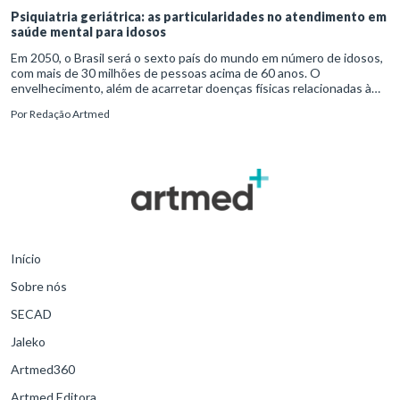
Psiquiatria geriátrica: as particularidades no atendimento em
saúde mental para idosos
Em 2050, o Brasil será o sexto país do mundo em número de idosos,
com mais de 30 milhões de pessoas acima de 60 anos. O
envelhecimento, além de acarretar doenças físicas relacionadas à
passagem do tempo, vem acompanhado de mudanças nos padrões
Por
Redação Artmed
de vida do indivíduo. A combinação entre alterações biológicas e
comportamentais pode levar ao surgimento de transtornos mentais,
como a depressão crônica e a demência. E é aí que entra o papel
importante da psiquiatria geriátrica.
Início
Sobre nós
SECAD
Jaleko
Artmed360
Artmed Editora