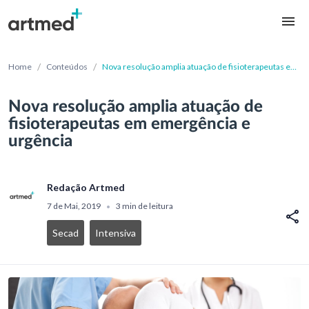
/
/
Home
Conteúdos
Nova resolução amplia atuação de fisioterapeutas em
emergência e urgência
Nova resolução amplia atuação de
fisioterapeutas em emergência e
urgência
Redação Artmed
7 de Mai, 2019
3 min de leitura
•
Secad
Intensiva