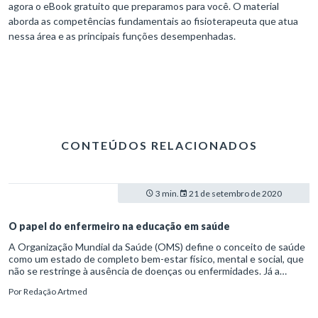
agora o eBook gratuito que preparamos para você. O material
aborda as competências fundamentais ao fisioterapeuta que atua
nessa área e as principais funções desempenhadas.
CONTEÚDOS RELACIONADOS
3 min.
21 de setembro de 2020
O papel do enfermeiro na educação em saúde
A Organização Mundial da Saúde (OMS) define o conceito de saúde
como um estado de completo bem-estar físico, mental e social, que
não se restringe à ausência de doenças ou enfermidades. Já a
educação é descrita como os processos formativos que se
Por
Redação Artmed
desenvolvem na convivência humana e nas organizações sociais,
segundo a Lei de Diretrizes e Bases da Educação Nacional