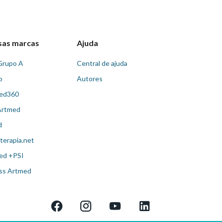
sas marcas
Ajuda
Grupo A
Central de ajuda
o
Autores
ed360
Artmed
d
terapia.net
ed +PSI
ss Artmed