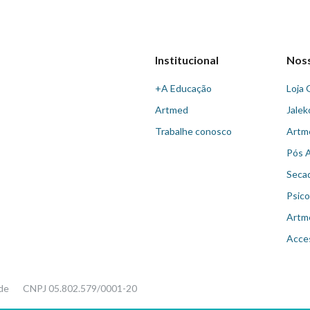
Institucional
Nos
+A Educação
Loja 
Artmed
Jalek
Trabalhe conosco
Artm
Pós 
Seca
Psico
Artm
Acce
ade
CNPJ 05.802.579/0001-20