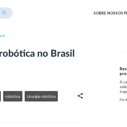
SOBRE
NOSSOS 
asil
robótica no Brasil
Res
pro
A ca
sele
traj
robótica
cirurgia robótica
cert
Por
ciru
suas