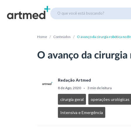
O que você está buscando?
/
/
Home
Conteúdos
O avanço da cirurgia robótica no Br
O avanço da cirurgia 
Redação Artmed
8 de Ago, 2020
3 min de leitura
•
cirurgia geral
operações urológicas
Intensiva e Emergência