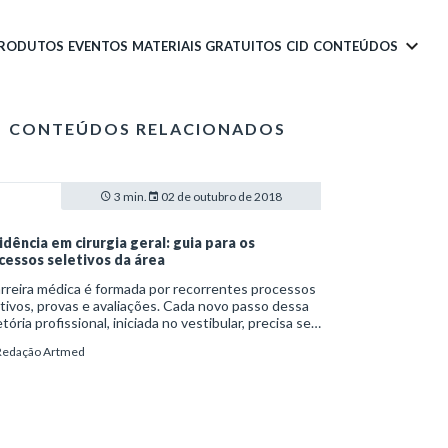
PRODUTOS
EVENTOS
MATERIAIS GRATUITOS
CID
CONTEÚDOS
CONTEÚDOS RELACIONADOS
3 min.
02 de outubro de 2018
idência em cirurgia geral: guia para os
cessos seletivos da área
rreira médica é formada por recorrentes processos
tivos, provas e avaliações. Cada novo passo dessa
etória profissional, iniciada no vestibular, precisa ser
ificado pelas sociedades médicas. A residência em
Redação Artmed
rgia geral, assim como as outras especialidades, tem
 próprias características e requisitos básicos.