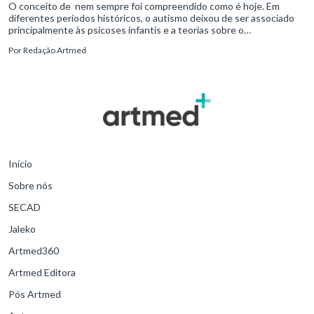
O conceito de nem sempre foi compreendido como é hoje. Em
diferentes períodos históricos, o autismo deixou de ser associado
principalmente às psicoses infantis e a teorias sobre o
desenvolvimento humano para ser reconhecido como um
Por
Redação Artmed
transtorno do des
Início
Sobre nós
SECAD
Jaleko
Artmed360
Artmed Editora
Pós Artmed