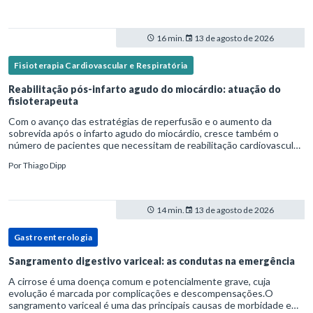
16 min.
13 de agosto de 2026
Fisioterapia Cardiovascular e Respiratória
Reabilitação pós-infarto agudo do miocárdio: atuação do
fisioterapeuta
Com o avanço das estratégias de reperfusão e o aumento da
sobrevida após o infarto agudo do miocárdio, cresce também o
número de pacientes que necessitam de reabilitação cardiovascular
estruturada.Nesse contexto, o fisioterapeuta assume um papel estr
Por
Thiago Dipp
14 min.
13 de agosto de 2026
Gastroenterologia
Sangramento digestivo variceal: as condutas na emergência
A cirrose é uma doença comum e potencialmente grave, cuja
evolução é marcada por complicações e descompensações.O
sangramento variceal é uma das principais causas de morbidade e