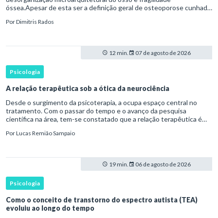
óssea.Apesar de esta ser a definição geral de osteoporose cunhada
pela Organização Mundial da Saúde, ela tem um enfoque
Por
Dimitris Rados
patofisiológico, e não c
12 min.
07 de agosto de 2026
Psicologia
A relação terapêutica sob a ótica da neurociência
Desde o surgimento da psicoterapia, a ocupa espaço central no
tratamento. Com o passar do tempo e o avanço da pesquisa
científica na área, tem-se constatado que a relação terapêutica é
um dos principais mecanismos associados à mudança, sendo consist
Por
Lucas Remião Sampaio
19 min.
06 de agosto de 2026
Psicologia
Como o conceito de transtorno do espectro autista (TEA)
evoluiu ao longo do tempo