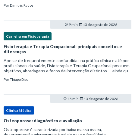
mortalidade para pessoas com cirrose.Ele é causado pela
Por
Dimitris Rados
hipertensão port
9 min.
13 de agosto de 2026
Carreira em Fisioterapia
Fisioterapia e Terapia Ocupacional: principais conceitos e
diferenças
Apesar de frequentemente confundidas na prática clínica e até por
profissionais da saúde, Fisioterapia e Terapia Ocupacional possuem
objetivos, abordagens e focos de intervenção distintos — ainda que
complementares. Entender essas diferenças é essenc
Por
Thiago Dipp
15 min.
13 de agosto de 2026
Clínica Médica
Osteoporose: diagnóstico e avaliação
Osteoporose é caracterizada por baixa massa óssea,
desorganização microarquitetural do osso e fragilidade