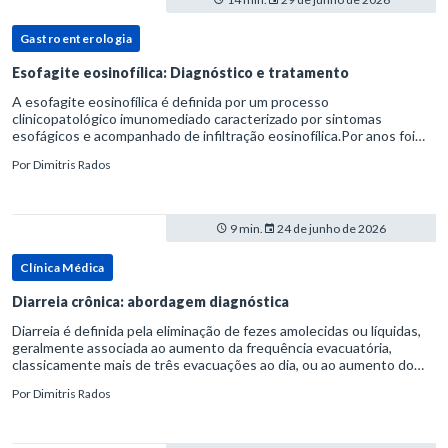
Gastroenterologia
Esofagite eosinofílica: Diagnóstico e tratamento
A esofagite eosinofílica é definida por um processo
clinicopatológico imunomediado caracterizado por sintomas
esofágicos e acompanhado de infiltração eosinofílica.Por anos foi
considerada uma manifestação dentro do espectro da doença do
Por
Dimitris Rados
refluxo gastr
9 min.
24 de junho de 2026
Clínica Médica
Diarreia crônica: abordagem diagnóstica
Diarreia é definida pela eliminação de fezes amolecidas ou líquidas,
geralmente associada ao aumento da frequência evacuatória,
classicamente mais de três evacuações ao dia, ou ao aumento do
volume fecal.Na prática, a consistência das fezes costuma s
Por
Dimitris Rados