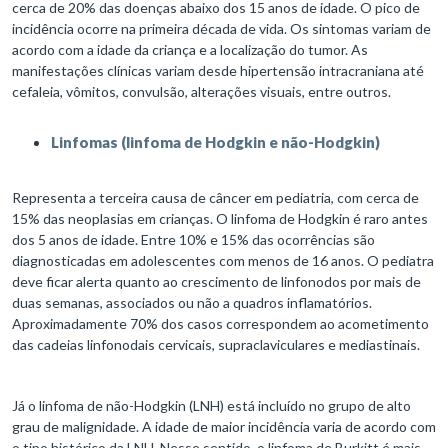
cerca de 20% das doenças abaixo dos 15 anos de idade. O pico de
incidência ocorre na primeira década de vida. Os sintomas variam de
acordo com a idade da criança e a localização do tumor. As
manifestações clínicas variam desde hipertensão intracraniana até
cefaleia, vômitos, convulsão, alterações visuais, entre outros.
Linfomas (linfoma de Hodgkin e não-Hodgkin)
Representa a terceira causa de câncer em pediatria, com cerca de
15% das neoplasias em crianças. O linfoma de Hodgkin é raro antes
dos 5 anos de idade. Entre 10% e 15% das ocorrências são
diagnosticadas em adolescentes com menos de 16 anos. O pediatra
deve ficar alerta quanto ao crescimento de linfonodos por mais de
duas semanas, associados ou não a quadros inflamatórios.
Aproximadamente 70% dos casos correspondem ao acometimento
das cadeias linfonodais cervicais, supraclaviculares e mediastinais.
Já o linfoma de não-Hodgkin (LNH) está incluído no grupo de alto
grau de malignidade. A idade de maior incidência varia de acordo com
o tipo histórico da LNH. Nesse sentido, o linfoma de Burkitt é mais