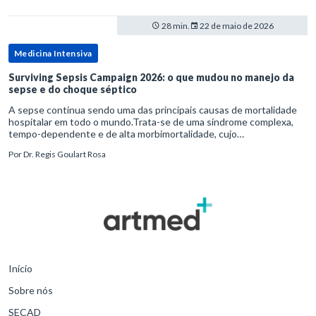
28 min.
22 de maio de 2026
Medicina Intensiva
Surviving Sepsis Campaign 2026: o que mudou no manejo da
sepse e do choque séptico
A sepse continua sendo uma das principais causas de mortalidade
hospitalar em todo o mundo.Trata-se de uma síndrome complexa,
tempo-dependente e de alta morbimortalidade, cujo
reconhecimento precoce e manejo estruturado são determinantes
Por
Dr. Regis Goulart Rosa
para o desfe
Início
Sobre nós
SECAD