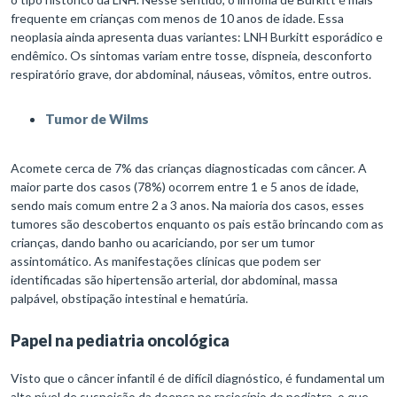
frequente em crianças com menos de 10 anos de idade. Essa
neoplasia ainda apresenta duas variantes: LNH Burkitt esporádico e
endêmico. Os sintomas variam entre tosse, dispneia, desconforto
respiratório grave, dor abdominal, náuseas, vômitos, entre outros.
Tumor de Wilms
Acomete cerca de 7% das crianças diagnosticadas com câncer. A
maior parte dos casos (78%) ocorrem entre 1 e 5 anos de idade,
sendo mais comum entre 2 a 3 anos. Na maioria dos casos, esses
tumores são descobertos enquanto os pais estão brincando com as
crianças, dando banho ou acariciando, por ser um tumor
assintomático. As manifestações clínicas que podem ser
identificadas são hipertensão arterial, dor abdominal, massa
palpável, obstipação intestinal e hematúria.
Papel na pediatria oncológica
Visto que o câncer infantil é de difícil diagnóstico, é fundamental um
alto nível de suspeição da doença no raciocínio do pediatra, o que