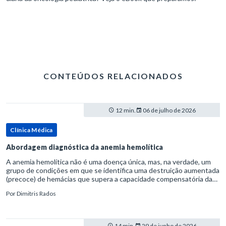
CONTEÚDOS RELACIONADOS
12 min.
06 de julho de 2026
Clínica Médica
Abordagem diagnóstica da anemia hemolítica
A anemia hemolítica não é uma doença única, mas, na verdade, um
grupo de condições em que se identifica uma destruição aumentada
(precoce) de hemácias que supera a capacidade compensatória da
medula óssea.Como a vida média normal da hemácia é de apro
Por
Dimitris Rados
14 min.
29 de junho de 2026