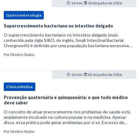
14 min.
10 de junho de 2026
Gastroenterologia
Supercrescimento bacteriano no intestino delgado
O supercrescimento bacteriano no intestino delgado (mais
conhecido pela sigla SIBO, do inglês, Small Intestinal Bacterial
Overgrowth) é definido por uma população bacteriana excessiva.
rata-se de uma forma específica de disbiose do trato digestivo. P
Por
Dimitris Rados
16 min.
03 de junho de 2026
Clínica Médica
Prevenção quaternária e quinquenária: o que todo médico
deve saber
O conceito de atuar precocemente nos problemas de saúde está
amplamente inculcado na cultura popular e na medicina. Apesar
disso, essa prática pode gerar problemas por si só. Excesso de
diagnósticos e de tratamentos podem advir de prevenção excessiva
Por
Dimitris Rados