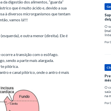
a da digestão dos alimentos, “guarda”
Ga
strico que é muito ácido e, devido a sua
sa à diversos microrganismos que tentam
Sup
del
ntão, vamos lá!!!
O s
(mai
Inte
squerda), e outra menor (direita). Ele é
popu
Por
espe
 ocorre a transição com o esôfago.
go, sendo a parte mais alargada.
te pilórica.
Clí
 antro e canal pilórico, onde o antro é mais
Pre
méd
O c
saúd
na m
prob
Por
tra