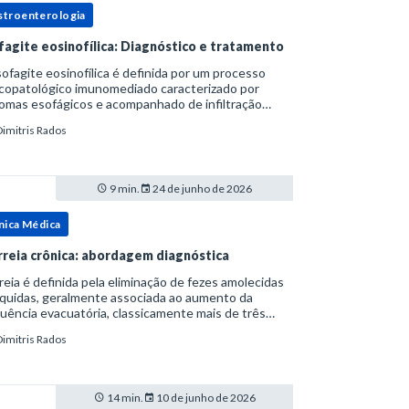
stroenterologia
fagite eosinofílica: Diagnóstico e tratamento
ofagite eosinofílica é definida por um processo
icopatológico imunomediado caracterizado por
omas esofágicos e acompanhado de infiltração
nofílica.Por anos foi considerada uma manifestação
Dimitris Rados
ro do espectro da doença do refluxo gastr
9 min.
24 de junho de 2026
nica Médica
rreia crônica: abordagem diagnóstica
reia é definida pela eliminação de fezes amolecidas
íquidas, geralmente associada ao aumento da
uência evacuatória, classicamente mais de três
uações ao dia, ou ao aumento do volume fecal.Na
Dimitris Rados
ica, a consistência das fezes costuma s
14 min.
10 de junho de 2026