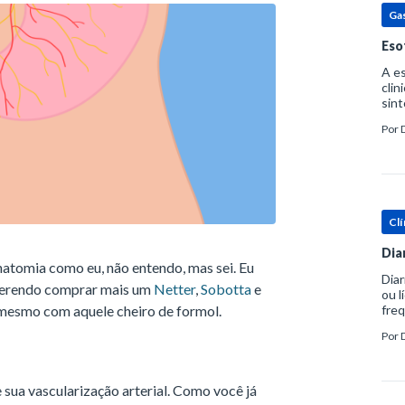
Ga
Eso
A es
clin
sint
eosi
Por
dent
Clí
Dia
atomia como eu, não entendo, mas sei. Eu
Diar
querendo comprar mais um
Netter
,
Sobotta
e
ou l
, mesmo com aquele cheiro de formol.
freq
evac
Por
prát
ua vascularização arterial. Como você já