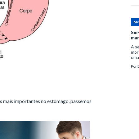
Me
Sur
man
A se
mort
uma
mor
Por
D
man
as mais importantes no estômago, passemos