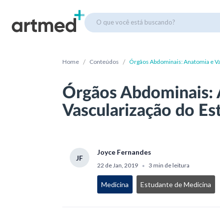
O que você está buscando?
/
/
Home
Conteúdos
Órgãos Abdominais: Anatomia e V
Órgãos Abdominais: 
Vascularização do E
Joyce Fernandes
JF
22 de Jan, 2019
3 min de leitura
•
Medicina
Estudante de Medicina