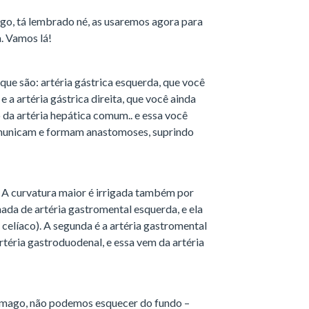
ago, tá lembrado né, as usaremos agora para
a. Vamos lá!
 que são: artéria gástrica esquerda, que você
e a artéria gástrica direita, que você ainda
o da artéria hepática comum.. e essa você
comunicam e formam anastomoses, suprindo
 A curvatura maior é irrigada também por
ada de artéria gastromental esquerda, e ela
celíaco). A segunda é a artéria gastromental
rtéria gastroduodenal, e essa vem da artéria
stômago, não podemos esquecer do fundo –