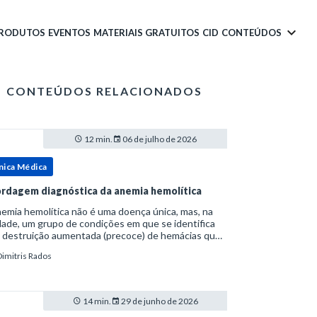
PRODUTOS
EVENTOS
MATERIAIS GRATUITOS
CID
CONTEÚDOS
CONTEÚDOS RELACIONADOS
12 min.
06 de julho de 2026
nica Médica
rdagem diagnóstica da anemia hemolítica
emia hemolítica não é uma doença única, mas, na
ade, um grupo de condições em que se identifica
 destruição aumentada (precoce) de hemácias que
era a capacidade compensatória da medula
Dimitris Rados
a.Como a vida média normal da hemácia é de apro
14 min.
29 de junho de 2026