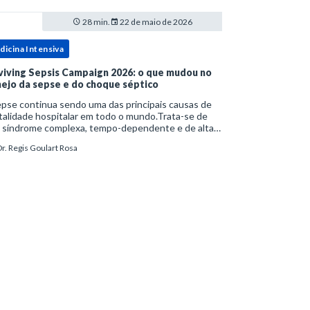
28 min.
22 de maio de 2026
dicina Intensiva
viving Sepsis Campaign 2026: o que mudou no
ejo da sepse e do choque séptico
pse continua sendo uma das principais causas de
alidade hospitalar em todo o mundo.Trata-se de
 síndrome complexa, tempo-dependente e de alta
bimortalidade, cujo reconhecimento precoce e
r. Regis Goulart Rosa
ejo estruturado são determinantes para o desfe