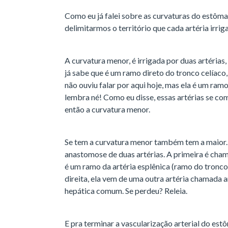
Como eu já falei sobre as curvaturas do estôm
delimitarmos o território que cada artéria irrig
A curvatura menor, é irrigada por duas artérias,
já sabe que é um ramo direto do tronco celíaco, 
não ouviu falar por aqui hoje, mas ela é um ram
lembra né! Como eu disse, essas artérias se 
então a curvatura menor.
Se tem a curvatura menor também tem a maior.
anastomose de duas artérias. A primeira é cham
é um ramo da artéria esplênica (ramo do tronco 
direita, ela vem de uma outra artéria chamada a
hepática comum. Se perdeu? Releia.
E pra terminar a vascularização arterial do e