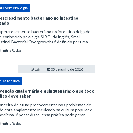
stroenterologia
ercrescimento bacteriano no intestino
gado
upercrescimento bacteriano no intestino delgado
s conhecido pela sigla SIBO, do inglês, Small
stinal Bacterial Overgrowth) é definido por uma
lação bacteriana excessiva. rata-se de uma forma
Dimitris Rados
cífica de disbiose do trato digestivo. P
16 min.
03 de junho de 2026
nica Médica
venção quaternária e quinquenária: o que todo
ico deve saber
onceito de atuar precocemente nos problemas de
e está amplamente inculcado na cultura popular e
edicina. Apesar disso, essa prática pode gerar
lemas por si só. Excesso de diagnósticos e de
Dimitris Rados
tamentos podem advir de prevenção excessiva