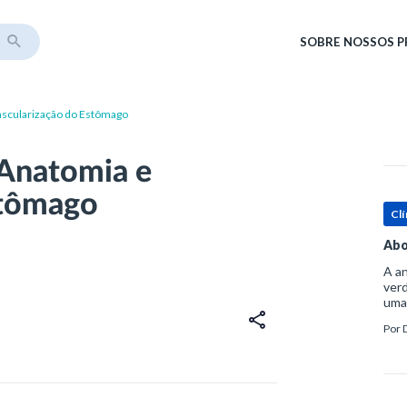
SOBRE
NOSSOS 
ascularização do Estômago
Anatomia e
stômago
Clí
Abo
A an
verd
uma
sup
Por
ósse