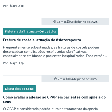
microaspiração quanto em lesões traqueais significativas. Em
Por
Thiago Dipp
15 min.
05 de junho de 2026
Fisioterapia Traumato-Ortopédica
Fratura de costela: atuação do fisioterapeuta
Frequentemente subestimadas, as fraturas de costela podem
desencadear complicações respiratórias significativas,
especialmente em idosos e pacientes hospitalizados. Essa versão
fica mais fluida para leitura em blogs e materiais científicos.Nesse
Por
Thiago Dipp
cená
9 min.
04 de junho de 2026
Distúrbios do Sono
Como avaliar a adesão ao CPAP em pacientes com apneia do
sono
O CPAP é considerado padrão-ouro no tratamento da apneia