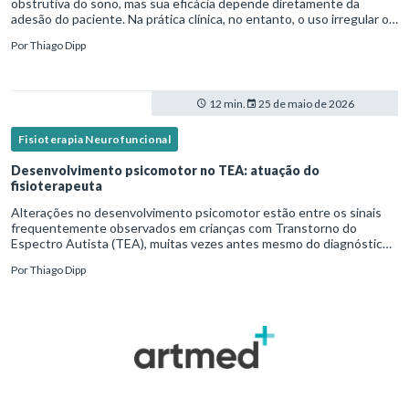
obstrutiva do sono, mas sua eficácia depende diretamente da
adesão do paciente. Na prática clínica, no entanto, o uso irregular ou
inadequado ainda é uma realidade frequente. Diante disso, surg
Por
Thiago Dipp
12 min.
25 de maio de 2026
Fisioterapia Neurofuncional
Desenvolvimento psicomotor no TEA: atuação do
fisioterapeuta
Alterações no desenvolvimento psicomotor estão entre os sinais
frequentemente observados em crianças com Transtorno do
Espectro Autista (TEA), muitas vezes antes mesmo do diagnóstico
formal.Diante disso, a atuação do fisioterapeuta vai além da reabil
Por
Thiago Dipp