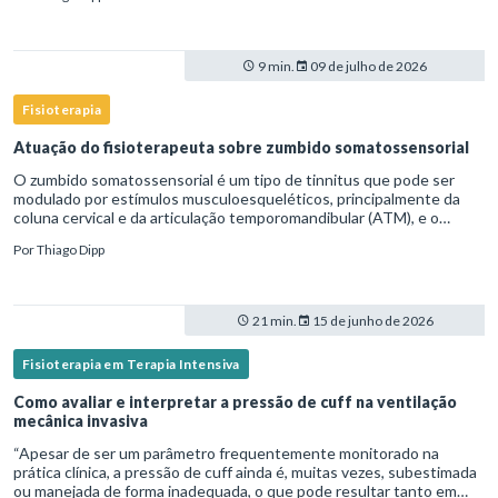
9 min.
09 de julho de 2026
Fisioterapia
Atuação do fisioterapeuta sobre zumbido somatossensorial
O zumbido somatossensorial é um tipo de tinnitus que pode ser
modulado por estímulos musculoesqueléticos, principalmente da
coluna cervical e da articulação temporomandibular (ATM), e o
fisioterapeuta atua diretamente na avaliação e no tratamento des
Por
Thiago Dipp
21 min.
15 de junho de 2026
Fisioterapia em Terapia Intensiva
Como avaliar e interpretar a pressão de cuff na ventilação
mecânica invasiva
“Apesar de ser um parâmetro frequentemente monitorado na
prática clínica, a pressão de cuff ainda é, muitas vezes, subestimada
ou manejada de forma inadequada, o que pode resultar tanto em