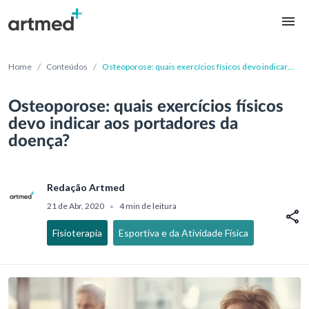
/
/
Home
Conteúdos
Osteoporose: quais exercícios físicos devo indicar
aos portadores da doença?
Osteoporose: quais exercícios físicos
devo indicar aos portadores da
doença?
Redação Artmed
21 de Abr, 2020
4 min de leitura
•
Fisioterapia
Esportiva e da Atividade Física