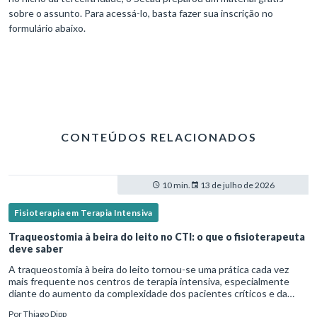
sobre o assunto. Para acessá-lo, basta fazer sua inscrição no
formulário abaixo.
CONTEÚDOS RELACIONADOS
10 min.
13 de julho de 2026
Fisioterapia em Terapia Intensiva
Traqueostomia à beira do leito no CTI: o que o fisioterapeuta
deve saber
A traqueostomia à beira do leito tornou-se uma prática cada vez
mais frequente nos centros de terapia intensiva, especialmente
diante do aumento da complexidade dos pacientes críticos e da
necessidade de ventilação mecânica prolongada.Nesse cenário,
Por
Thiago Dipp