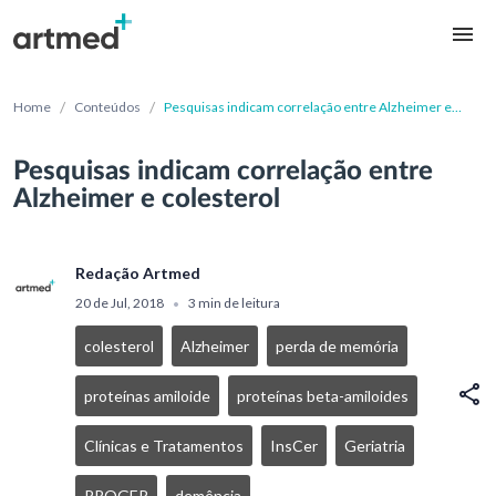
/
/
Home
Conteúdos
Pesquisas indicam correlação entre Alzheimer e
colesterol
Pesquisas indicam correlação entre
Alzheimer e colesterol
Redação Artmed
20 de Jul, 2018
3 min de leitura
•
colesterol
Alzheimer
perda de memória
proteínas amiloide
proteínas beta-amiloides
Clínicas e Tratamentos
InsCer
Geriatria
PROGER
demência