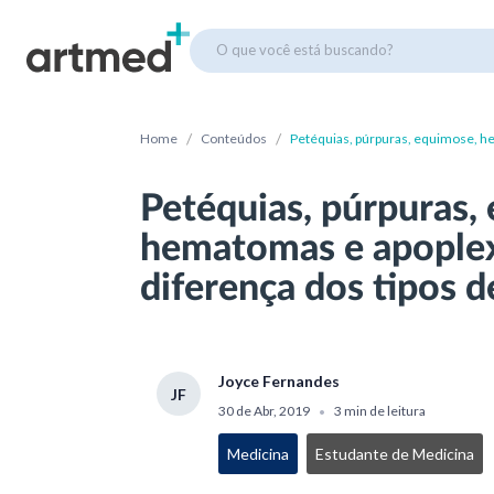
O que você está buscando?
/
/
Home
Conteúdos
Petéquias, púrpuras, equimose, he
hemorragia?
Petéquias, púrpuras,
hematomas e apoplex
diferença dos tipos 
Joyce Fernandes
JF
30 de Abr, 2019
3 min de leitura
•
Medicina
Estudante de Medicina