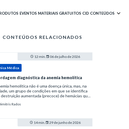
PRODUTOS
EVENTOS
MATERIAIS GRATUITOS
CID
CONTEÚDOS
CONTEÚDOS RELACIONADOS
12 min.
06 de julho de 2026
nica Médica
rdagem diagnóstica da anemia hemolítica
emia hemolítica não é uma doença única, mas, na
ade, um grupo de condições em que se identifica
 destruição aumentada (precoce) de hemácias que
era a capacidade compensatória da medula
Dimitris Rados
a.Como a vida média normal da hemácia é de apro
14 min.
29 de junho de 2026