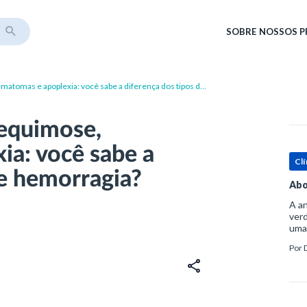
SOBRE
NOSSOS 
matomas e apoplexia: você sabe a diferença dos tipos de
 equimose,
ia: você sabe a
Clí
de hemorragia?
Abo
A an
verd
uma
sup
Por
ósse