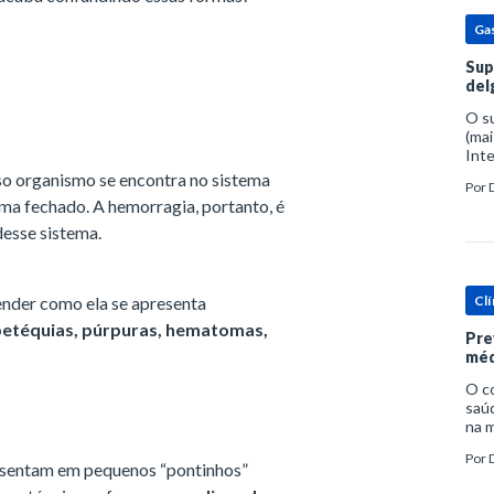
Ga
Sup
del
O s
(mai
Inte
popu
so organismo se encontra no sistema
Por
espe
ema fechado. A hemorragia, portanto, é
esse sistema.
ender como ela se apresenta
Clí
petéquias, púrpuras, hematomas,
Pre
méd
O c
saúd
na m
prob
Por
tra
esentam em pequenos “pontinhos”