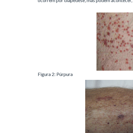
ocorrem por diapedese, mas podem acontecer, 
Figura 2: Púrpura