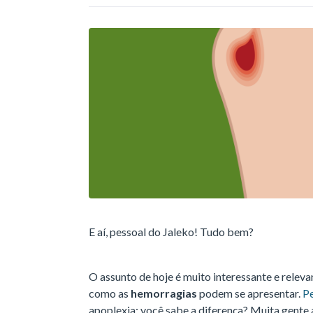
E aí, pessoal do Jaleko! Tudo bem?
O assunto de hoje é muito interessante e relev
como as
hemorragias
podem se apresentar.
P
apoplexia: você sabe a diferença? Muita gente