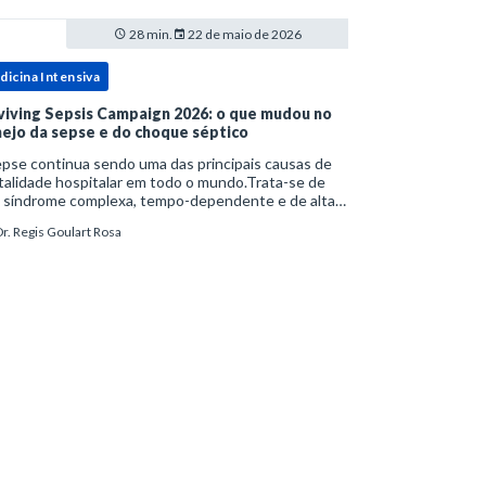
28 min.
22 de maio de 2026
dicina Intensiva
viving Sepsis Campaign 2026: o que mudou no
ejo da sepse e do choque séptico
pse continua sendo uma das principais causas de
alidade hospitalar em todo o mundo.Trata-se de
 síndrome complexa, tempo-dependente e de alta
bimortalidade, cujo reconhecimento precoce e
r. Regis Goulart Rosa
ejo estruturado são determinantes para o desfe