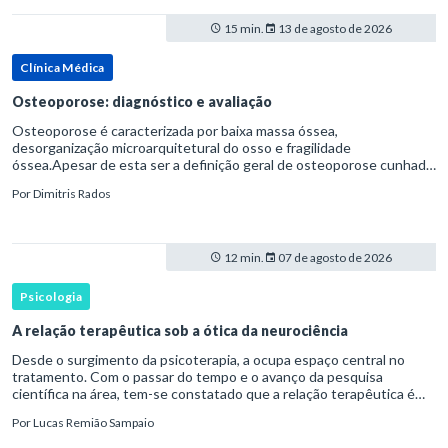
15 min.
13 de agosto de 2026
Clínica Médica
Osteoporose: diagnóstico e avaliação
Osteoporose é caracterizada por baixa massa óssea,
desorganização microarquitetural do osso e fragilidade
óssea.Apesar de esta ser a definição geral de osteoporose cunhada
pela Organização Mundial da Saúde, ela tem um enfoque
Por
Dimitris Rados
patofisiológico, e não c
12 min.
07 de agosto de 2026
Psicologia
A relação terapêutica sob a ótica da neurociência
Desde o surgimento da psicoterapia, a ocupa espaço central no
tratamento. Com o passar do tempo e o avanço da pesquisa
científica na área, tem-se constatado que a relação terapêutica é
um dos principais mecanismos associados à mudança, sendo consist
Por
Lucas Remião Sampaio