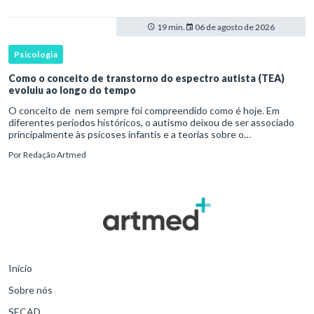
19 min.
06 de agosto de 2026
Psicologia
Como o conceito de transtorno do espectro autista (TEA)
evoluiu ao longo do tempo
O conceito de nem sempre foi compreendido como é hoje. Em
diferentes períodos históricos, o autismo deixou de ser associado
principalmente às psicoses infantis e a teorias sobre o
desenvolvimento humano para ser reconhecido como um
Por
Redação Artmed
transtorno do des
Início
Sobre nós
SECAD