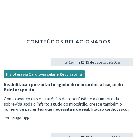
CONTEÚDOS RELACIONADOS
16 min.
13 de agosto de 2026
Fisioterapia Cardiovascular e Respiratória
Reabilitação pós-infarto agudo do miocárdio: atuação do
fisioterapeuta
Com o avanço das estratégias de reperfusão e o aumento da
sobrevida após o infarto agudo do miocárdio, cresce também o
número de pacientes que necessitam de reabilitação cardiovascular
estruturada.Nesse contexto, o fisioterapeuta assume um papel estr
Por
Thiago Dipp