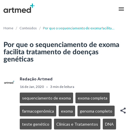
/
/
Home
Conteúdos
Por que o sequenciamento de exoma facilita
tratamento de doenças genéticas
Por que o sequenciamento de exoma
facilita tratamento de doenças
genéticas
Redação Artmed
16 de Jan, 2020
3 min de leitura
•
sequenciamento de exoma
exoma completa
farmacogenômica
exoma
genoma completo
teste genético
Clínicas e Tratamentos
DNA