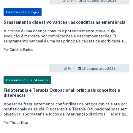
14 min.
13 de agosto de 2026
Gastroenterologia
Sangramento digestivo variceal: as condutas na emergência
A cirrose é uma doença comum e potencialmente grave, cuja
evolução é marcada por complicações e descompensações.O
sangramento variceal é uma das principais causas de morbidade e
mortalidade para pessoas com cirrose.Ele é causado pela
Por
Dimitris Rados
hipertensão port
9 min.
13 de agosto de 2026
Carreira em Fisioterapia
Fisioterapia e Terapia Ocupacional: principais conceitos e
diferenças
Apesar de frequentemente confundidas na prática clínica e até por
profissionais da saúde, Fisioterapia e Terapia Ocupacional possuem
objetivos, abordagens e focos de intervenção distintos — ainda que
complementares. Entender essas diferenças é essenc
Por
Thiago Dipp