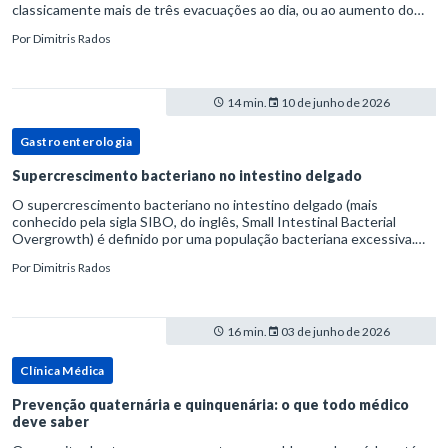
classicamente mais de três evacuações ao dia, ou ao aumento do
volume fecal.Na prática, a consistência das fezes costuma s
Por
Dimitris Rados
14 min.
10 de junho de 2026
Gastroenterologia
Supercrescimento bacteriano no intestino delgado
O supercrescimento bacteriano no intestino delgado (mais
conhecido pela sigla SIBO, do inglês, Small Intestinal Bacterial
Overgrowth) é definido por uma população bacteriana excessiva.
rata-se de uma forma específica de disbiose do trato digestivo. P
Por
Dimitris Rados
16 min.
03 de junho de 2026
Clínica Médica
Prevenção quaternária e quinquenária: o que todo médico
deve saber