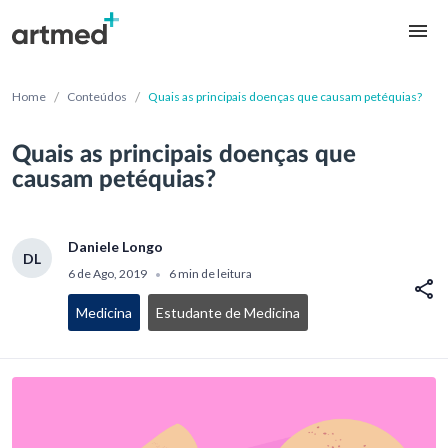
/
/
Home
Conteúdos
Quais as principais doenças que causam petéquias?
Quais as principais doenças que
causam petéquias?
Daniele Longo
DL
6 de Ago, 2019
6 min de leitura
•
Medicina
Estudante de Medicina