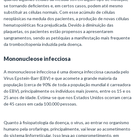
se tornando deficientes e, em certos casos, podem até mesmo
substituir as células normais. Com esse acúmulo de células
neoplásicas na medula dos pacientes, a produção de novas células
hematopoiéticas fica prejudicada. Devido à diminuição das
plaquetas, os pacientes estão propensos a apresentarem
sangramentos, sendo as petéquias a manifestação mais frequente
da trombocitopenia induzida pela doença.
Mononucleose infecciosa
A mononucleose infecciosa é uma doença infecciosa causada pelo
Vírus Epstein-Barr (EBV) e que acomete a grande maioria da
população (cerca de 90% de toda a população mundial é carreadora
do EBV), principalmente os indivíduos mais jovens, entre os 15 e os
25 anos de idade. Estima-se que nos Estados Unidos ocorram cerca
de 45 casos em cada 100.000 pessoas.
Quanto à fisiopatologia da doença, o vírus, ao entrar no organismo
humano pela orofaringe, principalmente, vai levar ao acometimento
do sistema linforreticular. Isso leva ao comprometimento, em