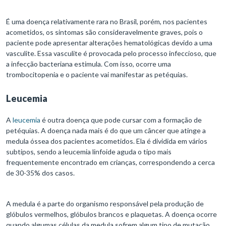
É uma doença relativamente rara no Brasil, porém, nos pacientes
acometidos, os sintomas são consideravelmente graves, pois o
paciente pode apresentar alterações hematológicas devido a uma
vasculite. Essa vasculite é provocada pelo processo infeccioso, que
a infecção bacteriana estimula. Com isso, ocorre uma
trombocitopenia e o paciente vai manifestar as petéquias.
Leucemia
A
leucemia
é outra doença que pode cursar com a formação de
petéquias. A doença nada mais é do que um câncer que atinge a
medula óssea dos pacientes acometidos. Ela é dividida em vários
subtipos, sendo a leucemia linfoide aguda o tipo mais
frequentemente encontrado em crianças, correspondendo a cerca
de 30-35% dos casos.
A medula é a parte do organismo responsável pela produção de
glóbulos vermelhos, glóbulos brancos e plaquetas. A doença ocorre
quando algumas células da medula sofrem algum tipo de mutação,