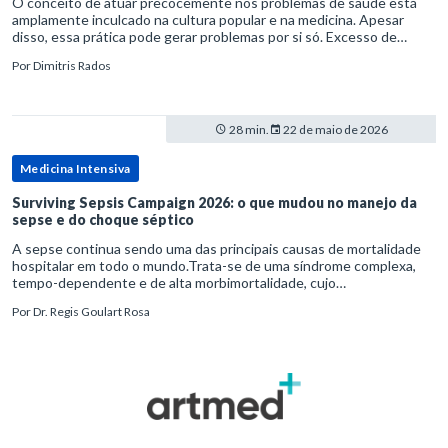
O conceito de atuar precocemente nos problemas de saúde está
amplamente inculcado na cultura popular e na medicina. Apesar
disso, essa prática pode gerar problemas por si só. Excesso de
diagnósticos e de tratamentos podem advir de prevenção excessiva
Por
Dimitris Rados
28 min.
22 de maio de 2026
Medicina Intensiva
Surviving Sepsis Campaign 2026: o que mudou no manejo da
sepse e do choque séptico
A sepse continua sendo uma das principais causas de mortalidade
hospitalar em todo o mundo.Trata-se de uma síndrome complexa,
tempo-dependente e de alta morbimortalidade, cujo
reconhecimento precoce e manejo estruturado são determinantes
Por
Dr. Regis Goulart Rosa
para o desfe