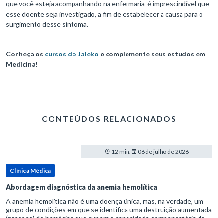
que você esteja acompanhando na enfermaria, é imprescindível que
esse doente seja investigado, a fim de estabelecer a causa para o
surgimento desse sintoma.
Conheça os
cursos do Jaleko
e complemente seus estudos em
Medicina!
CONTEÚDOS RELACIONADOS
12 min.
06 de julho de 2026
Clínica Médica
Abordagem diagnóstica da anemia hemolítica
A anemia hemolítica não é uma doença única, mas, na verdade, um
grupo de condições em que se identifica uma destruição aumentada
(precoce) de hemácias que supera a capacidade compensatória da