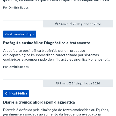
medula óssea.Como a vida média normal da hemácia é de apro
Por
Dimitris Rados
14 min.
29 de junho de 2026
Gastroenterologia
Esofagite eosinofílica: Diagnóstico e tratamento
A esofagite eosinofílica é definida por um processo
clinicopatológico imunomediado caracterizado por sintomas
esofágicos e acompanhado de infiltração eosinofílica.Por anos foi
considerada uma manifestação dentro do espectro da doença do
Por
Dimitris Rados
refluxo gastr
9 min.
24 de junho de 2026
Clínica Médica
Diarreia crônica: abordagem diagnóstica
Diarreia é definida pela eliminação de fezes amolecidas ou líquidas,
geralmente associada ao aumento da frequência evacuatória,