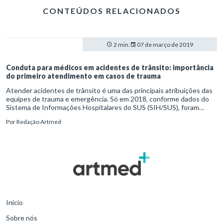
CONTEÚDOS RELACIONADOS
2 min.
07 de março de 2019
Conduta para médicos em acidentes de trânsito: importância
do primeiro atendimento em casos de trauma
Atender acidentes de trânsito é uma das principais atribuições das
equipes de trauma e emergência. Só em 2018, conforme dados do
Sistema de Informações Hospitalares do SUS (SIH/SUS), foram
207.369 casos de internação hospitalar por esse motivo. Logo, a
Por
Redação Artmed
qualificação dos profissionais que trabalham na linha de frente do
socorro médico é fundamental para minimizar os danos.
Início
Sobre nós