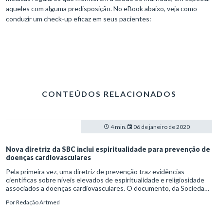
aqueles com alguma predisposição. No eBook abaixo, veja como
conduzir um check-up eficaz em seus pacientes:
CONTEÚDOS RELACIONADOS
4 min.
06 de janeiro de 2020
Nova diretriz da SBC inclui espiritualidade para prevenção de
doenças cardiovasculares
Pela primeira vez, uma diretriz de prevenção traz evidências
científicas sobre níveis elevados de espiritualidade e religiosidade
associados a doenças cardiovasculares. O documento, da Sociedade
Brasileira de Cardiologia (SBC), relaciona essas práticas à melhor
Por
Redação Artmed
adesão nutricional e farmacológica no controle do colesterol
elevado, da hipertensão arterial, da obesidade e da diabetes.