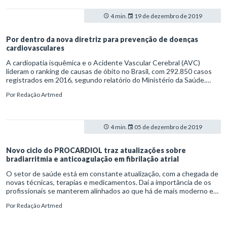
4 min.
19 de dezembro de 2019
Por dentro da nova diretriz para prevenção de doenças
cardiovasculares
A cardiopatia isquêmica e o Acidente Vascular Cerebral (AVC)
lideram o ranking de causas de óbito no Brasil, com 292.850 casos
registrados em 2016, segundo relatório do Ministério da Saúde.
Para orientar os profissionais de saúde à redução da
Por
Redação Artmed
morbimortalidade, a Sociedade Brasileira de Cardiologia (SBC) lançou
uma atualização das diretrizes sobre medidas de prevenção de
doenças cardiovasculares.
4 min.
05 de dezembro de 2019
Novo ciclo do PROCARDIOL traz atualizações sobre
bradiarritmia e anticoagulação em fibrilação atrial
O setor de saúde está em constante atualização, com a chegada de
novas técnicas, terapias e medicamentos. Daí a importância de os
profissionais se manterem alinhados ao que há de mais moderno em
suas áreas. Nesse sentido, o Sistema de Educação Continuada a
Por
Redação Artmed
Distância (Secad) preparou mais um ciclo do Programa de
Atualização em Cardiologia (PROCARDIOL) ao lado da Sociedade
Brasileira de Cardiologia (SBC).