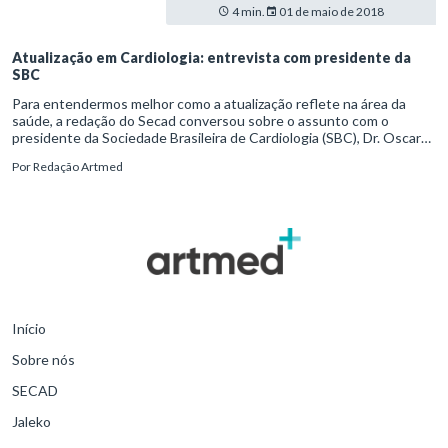
4 min.
01 de maio de 2018
Atualização em Cardiologia: entrevista com presidente da
SBC
Para entendermos melhor como a atualização reflete na área da
saúde, a redação do Secad conversou sobre o assunto com o
presidente da Sociedade Brasileira de Cardiologia (SBC), Dr. Oscar
Pereira Dutra. Veja o que o profissional declara como imprescindível
Por
Redação Artmed
para o aprimoramento constante de cardiologistas.
Início
Sobre nós
SECAD
Jaleko