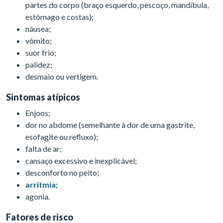
partes do corpo (braço esquerdo, pescoço, mandíbula,
estômago e costas);
náusea;
vômito;
suor frio;
palidez;
desmaio ou vertigem.
Sintomas atípicos
Enjoos;
dor no abdome (semelhante à dor de uma gastrite,
esofagite ou refluxo);
falta de ar;
cansaço excessivo e inexplicável;
desconforto no peito;
arritmia;
agonia.
Fatores de risco