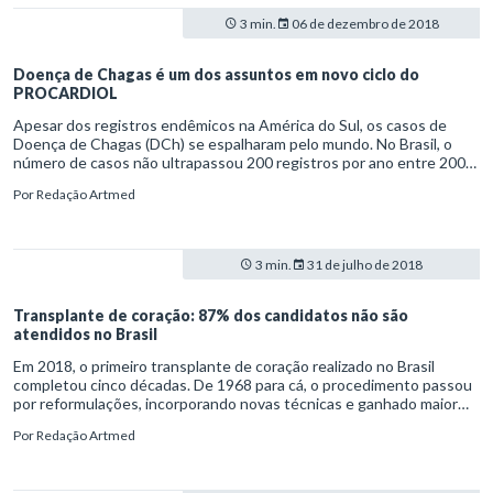
3 min.
06 de dezembro de 2018
Doença de Chagas é um dos assuntos em novo ciclo do
PROCARDIOL
Apesar dos registros endêmicos na América do Sul, os casos de
Doença de Chagas (DCh) se espalharam pelo mundo. No Brasil, o
número de casos não ultrapassou 200 registros por ano entre 2000
e 2010. Entretanto, de 2010 a 2017, os casos da Doença de Chagas
Por
Redação Artmed
na forma aguda quase dobraram, chegando a 350 ocorrências
anuais, de acordo com o Ministério da Saúde.
3 min.
31 de julho de 2018
Transplante de coração: 87% dos candidatos não são
atendidos no Brasil
Em 2018, o primeiro transplante de coração realizado no Brasil
completou cinco décadas. De 1968 para cá, o procedimento passou
por reformulações, incorporando novas técnicas e ganhado maior
assertividade. Ainda assim, apenas 23% dos pacientes que precisam
Por
Redação Artmed
da cirurgia são atendidos e recebem um novo coração.