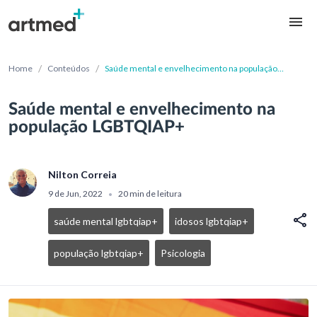
/
/
Home
Conteúdos
Saúde mental e envelhecimento na população
LGBTQIAP+
Saúde mental e envelhecimento na
população LGBTQIAP+
Nilton Correia
9 de Jun, 2022
20 min de leitura
•
saúde mental lgbtqiap+
idosos lgbtqiap+
população lgbtqiap+
Psicologia