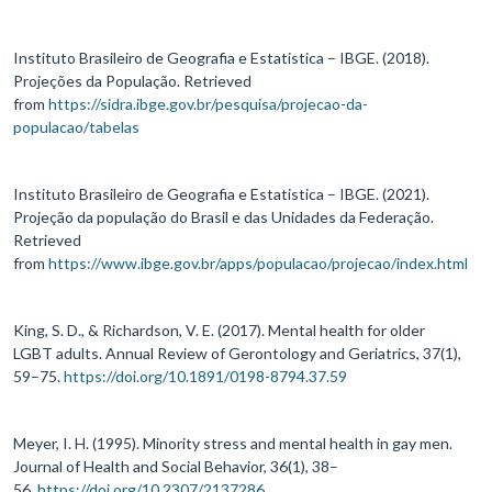
Instituto Brasileiro de Geografia e Estatistica – IBGE. (2018).
Projeções da População. Retrieved
from
https://sidra.ibge.gov.br/pesquisa/projecao-da-
populacao/tabelas
Instituto Brasileiro de Geografia e Estatistica – IBGE. (2021).
Projeção da população do Brasil e das Unidades da Federação.
Retrieved
from
https://www.ibge.gov.br/apps/populacao/projecao/index.html
King, S. D., & Richardson, V. E. (2017). Mental health for older
LGBT adults. Annual Review of Gerontology and Geriatrics, 37(1),
59–75.
https://doi.org/10.1891/0198-8794.37.59
Meyer, I. H. (1995). Minority stress and mental health in gay men.
Journal of Health and Social Behavior, 36(1), 38–
56.
https://doi.org/10.2307/2137286