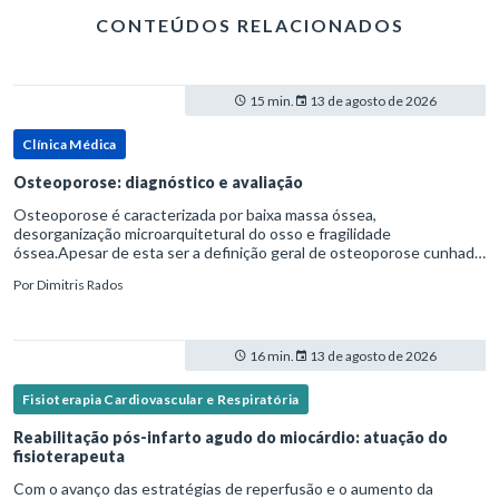
CONTEÚDOS RELACIONADOS
15 min.
13 de agosto de 2026
Clínica Médica
Osteoporose: diagnóstico e avaliação
Osteoporose é caracterizada por baixa massa óssea,
desorganização microarquitetural do osso e fragilidade
óssea.Apesar de esta ser a definição geral de osteoporose cunhada
pela Organização Mundial da Saúde, ela tem um enfoque
Por
Dimitris Rados
patofisiológico, e não c
16 min.
13 de agosto de 2026
Fisioterapia Cardiovascular e Respiratória
Reabilitação pós-infarto agudo do miocárdio: atuação do
fisioterapeuta
Com o avanço das estratégias de reperfusão e o aumento da