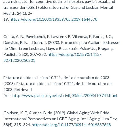
as a risk factor for cognitive decline in lesbian, gay, bisexual, and
transgender (LGBT) elders. Journal of Gay and Lesbian Mental
Health, 24(1), 2–
19.
https://doi.org/10.1080/19359705.2019.1644570
Costa, A. B., Paveltchuk, F., Lawrenz, P., Vilanova, F., Borsa, J. C.,
Damásio, B. F., … Dunn, T. (2020). Protocolo para Avaliar o Estresse
de Minoria em Lésbicas, Gays e Bissexuais. Psico-Usf, Bragança
Paulista, 25(2), 207–222.
https://doi.org/10.1590/1413-
82712020250201
Estatuto do Idoso. Lei no 10.741, de 1o de outubro de 2003.
(2003). Estatuto do Idoso. Lei no 10.741, de 1o de outubro de
2003. Retrieved
from
http://www.planalto.gov.br/ccivil_03/leis/2003/l10.741.html
Goldsen, K. F., & Vries, B. de. (2019). Global Aging With Pride:
International Perspectives on LGBT Aging. Int J Aging Hum Dev,
88(4), 315–324.
https://doi.org/10.1177/0091415019837648