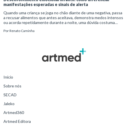
manifestações esperadas e sinais de alerta
Quando uma criança se joga no chão diante de uma negativa, passa
a recusar alimentos que antes aceitava, demonstra medos intensos
ou acorda repetidamente durante a noite, uma dúvida costuma
surgir: esse comportamento faz parte do desenvolvimento ou i
Por
Renato Caminha
Início
Sobre nós
SECAD
Jaleko
Artmed360
Artmed Editora