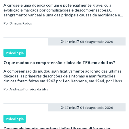
A cirrose é uma doença comum e potencialmente grave, cuja
evolução é marcada por complicações e descompensações.O
sangramento variceal é uma das principais causas de morbidade e
mortalidade para pessoas com cirrose.Ele é causado pela
Por
Dimitris Rados
hipertensão port
14 min.
05 de agosto de 2026
Psicologia
O que mudou na compreensão clínica do TEA em adultos?
A compreensão do mudou significativamente ao longo das últimas
décadas: as primeiras descrições de sintomas e manifestações
clínicas foram feitas em 1943 por Leo Kanner e, em 1944, por Hans
Asperger, a partir da observação de crianças com dificuldad
Por
Andreza Fonsêca da Silva
17 min.
04 de agosto de 2026
Psicologia
Desenvolvimento emocional infantil: como diferenciar