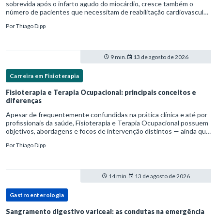
sobrevida após o infarto agudo do miocárdio, cresce também o
número de pacientes que necessitam de reabilitação cardiovascular
estruturada.Nesse contexto, o fisioterapeuta assume um papel estr
Por
Thiago Dipp
9 min.
13 de agosto de 2026
Carreira em Fisioterapia
Fisioterapia e Terapia Ocupacional: principais conceitos e
diferenças
Apesar de frequentemente confundidas na prática clínica e até por
profissionais da saúde, Fisioterapia e Terapia Ocupacional possuem
objetivos, abordagens e focos de intervenção distintos — ainda que
complementares. Entender essas diferenças é essenc
Por
Thiago Dipp
14 min.
13 de agosto de 2026
Gastroenterologia
Sangramento digestivo variceal: as condutas na emergência