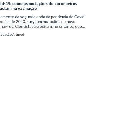
id-19: como as mutações do coronavírus
actam na vacinação
tamente da segunda onda da pandemia de Covid-
no fim de 2020, surgiram mutações do novo
navírus. Cientistas acreditam, no entanto, que
mas delas remontem a muito antes disso, em abril,
Redação Artmed
os picos iniciais da crise sanitária.