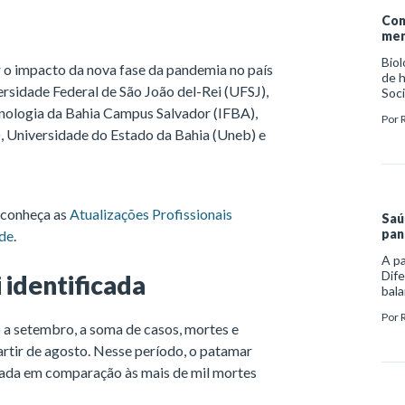
Com
men
Biol
o impacto da nova fase da pandemia no país
de 
ersidade Federal de São João del-Rei (UFSJ),
Soc
esté
cnologia da Bahia Campus Salvador (IFBA),
Por
desi
), Universidade do Estado da Bahia (Uneb) e
é co
caus
inte
 conheça as
Atualizações Profissionais
Saú
pan
úde
.
A p
Dife
 identificada
bala
por
Por
cons
o a setembro, a soma de casos, mortes e
burn
artir de agosto. Nesse período, o patamar
fren
uada em comparação às mais de mil mortes