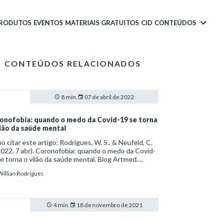
PRODUTOS
EVENTOS
MATERIAIS GRATUITOS
CID
CONTEÚDOS
CONTEÚDOS RELACIONADOS
8 min.
07 de abril de 2022
onofobia: quando o medo da Covid-19 se torna
ilão da saúde mental
 citar este artigo: Rodrigues, W. S., & Neufeld, C.
2022, 7 abr). Coronofobia: quando o medo da Covid-
e torna o vilão da saúde mental. Blog Artmed.
s://artmed.com.br/artigos/coronofobia-quando-o-
Willian Rodrigues
o-da-covid-19-se-torna-o-vilao-da-saude-mental
4 min.
18 de novembro de 2021