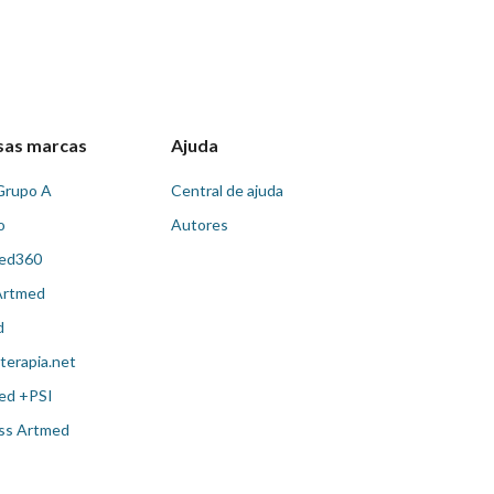
sas marcas
Ajuda
Grupo A
Central de ajuda
o
Autores
ed360
Artmed
d
terapia.net
ed +PSI
ss Artmed