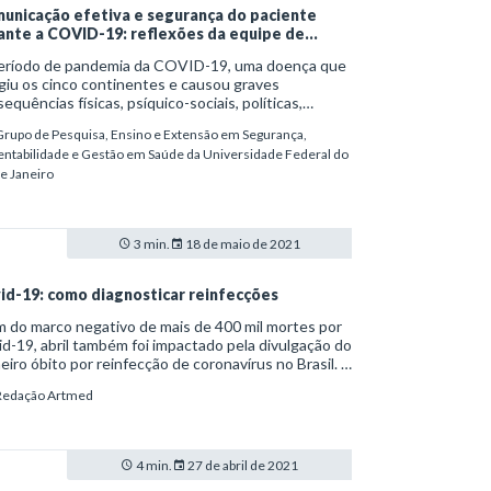
unicação efetiva e segurança do paciente
ante a COVID-19: reflexões da equipe de
fermagem
eríodo de pandemia da COVID-19, uma doença que
giu os cinco continentes e causou graves
equências físicas, psíquico-sociais, políticas,
ômicas e até culturais, tem exposto diariamente os
Grupo de Pesquisa, Ensino e Extensão em Segurança,
afios da saúde pública no mundo. O dashboard não
entabilidade e Gestão em Saúde da Universidade Federal do
ada agradável, demonstrando seriamente a
de Janeiro
erabilidade que ainda estamos passando com a
ulação do vírus SARS-Cov-2 e suas variantes e
ações.
3 min.
18 de maio de 2021
id-19: como diagnosticar reinfecções
 do marco negativo de mais de 400 mil mortes por
d-19, abril também foi impactado pela divulgação do
eiro óbito por reinfecção de coronavírus no Brasil. A
ma foi um homem de 39 anos infectado por variantes
Redação Artmed
rentes num intervalo de três meses e 11 dias.
4 min.
27 de abril de 2021