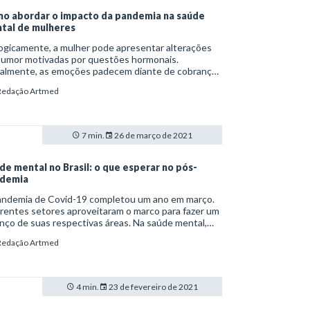
o abordar o impacto da pandemia na saúde
tal de mulheres
ogicamente, a mulher pode apresentar alterações
humor motivadas por questões hormonais.
ialmente, as emoções padecem diante de cobranças
ticas, em relacionamentos afetivos ou mesmo pela
Redação Artmed
gualdade imposta pelo mercado de trabalho. Logo,
mum entre o público feminino haver sobrecarga
ada por agentes estressores – o que se
nsificou em meio à pandemia.
7 min.
26 de março de 2021
de mental no Brasil: o que esperar no pós-
demia
andemia de Covid-19 completou um ano em março.
rentes setores aproveitaram o marco para fazer um
nço de suas respectivas áreas. Na saúde mental,
 exemplo, é possível perceber um aumento
Redação Artmed
iderável nos casos de ansiedade, depressão e
out – especialmente entre profissionais da linha de
te.
4 min.
23 de fevereiro de 2021