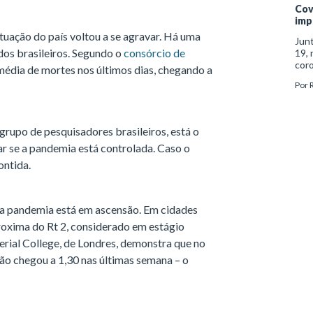
Cov
imp
tuação do país voltou a se agravar. Há uma
Jun
dos brasileiros. Segundo o
consórcio de
19, 
coro
a média de mortes nos últimos dias, chegando a
algu
Por
um d
grupo de pesquisadores brasileiros, está o
ar se a pandemia está controlada. Caso o
ontida.
a pandemia está em ascensão. Em cidades
roxima do Rt 2, considerado em estágio
erial College, de Londres, demonstra que no
ção chegou a 1,30 nas últimas semana – o