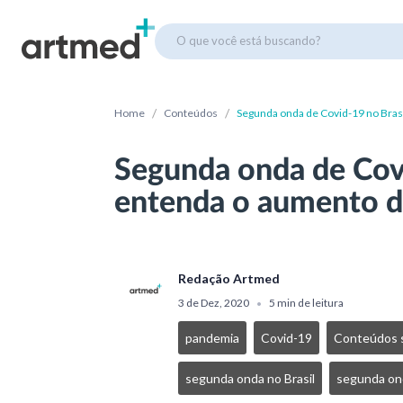
O que você está buscando?
/
/
Home
Conteúdos
Segunda onda de Covid-19 no Bras
Segunda onda de Covi
entenda o aumento d
Redação Artmed
3 de Dez, 2020
5 min de leitura
•
pandemia
Covid-19
Conteúdos s
segunda onda no Brasil
segunda on