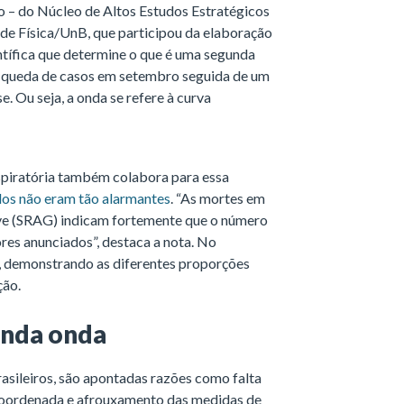
o – do Núcleo de Altos Estudos Estratégicos
de Física/UnB, que participou da elaboração
entífica que determine o que é uma segunda
 queda de casos em setembro seguida de um
. Ou seja, a onda se refere à curva
spiratória também colabora para essa
dos não eram tão alarmantes
. “As mortes em
ve (SRAG) indicam fortemente que o número
ores anunciados”, destaca a nota. No
, demonstrando as diferentes proporções
ção.
unda onda
rasileiros, são apontadas razões como falta
 coordenada e afrouxamento das medidas de