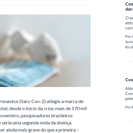
Com
dur
en
O p
atin
cons
econ
Por
des
Sust
é n
Rio 
vuln
circ
mut
Cov
Além
Covi
prim
onavírus (Sars-Cov-2) atingiu a marca de
víti
Por
tal, desde o início da crise, mais de 170 mil
dife
vembro, pesquisadores brasileiros
e seria uma segunda onda da doença.
er ainda mais grave do que a primeira –