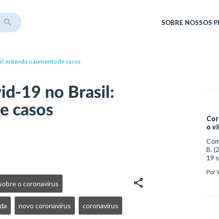
SOBRE
NOSSOS 
il: entenda o aumento de casos
d-19 no Brasil:
e casos
Cor
o v
Como
B. (
19 s
http
Por
med
obre o coronavírus
da
novo coronavírus
coronavírus