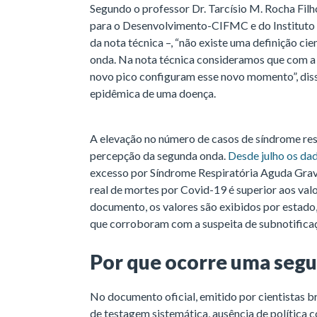
Segundo o professor Dr. Tarcísio M. Rocha Filh
para o Desenvolvimento-CIFMC e do Instituto 
da nota técnica –, “não existe uma definição ci
onda. Na nota técnica consideramos que com a
novo pico configuram esse novo momento”, disse
epidêmica de uma doença.
A elevação no número de casos de síndrome re
percepção da segunda onda.
Desde julho os da
excesso por Síndrome Respiratória Aguda Gra
real de mortes por Covid-19 é superior aos val
documento, os valores são exibidos por estado
que corroboram com a suspeita de subnotifica
Por que ocorre uma seg
No documento oficial, emitido por cientistas b
de testagem sistemática, ausência de política