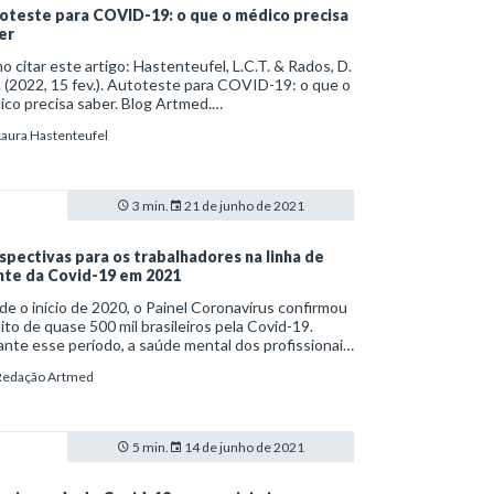
oteste para COVID-19: o que o médico precisa
er
 citar este artigo: Hastenteufel, L.C.T. & Rados, D.
. (2022, 15 fev.). Autoteste para COVID-19: o que o
co precisa saber. Blog Artmed.
s://artmed.com.br/artigos/autoteste-para-covid-
Laura Hastenteufel
o-que-o-medico-precisa-saber
3 min.
21 de junho de 2021
spectivas para os trabalhadores na linha de
nte da Covid-19 em 2021
e o início de 2020, o Painel Coronavírus confirmou
ito de quase 500 mil brasileiros pela Covid-19.
nte esse período, a saúde mental dos profissionais
atuam na linha de frente da pandemia tem sido
Redação Artmed
lamente discutida.
5 min.
14 de junho de 2021