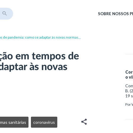
SOBRE
NOSSOS 
s de pandemia: como se adaptar às novas normas
ação em tempos de
daptar às novas
Cor
o v
Como
B. (
19 s
http
Por
med
mas sanitárias
coronavírus