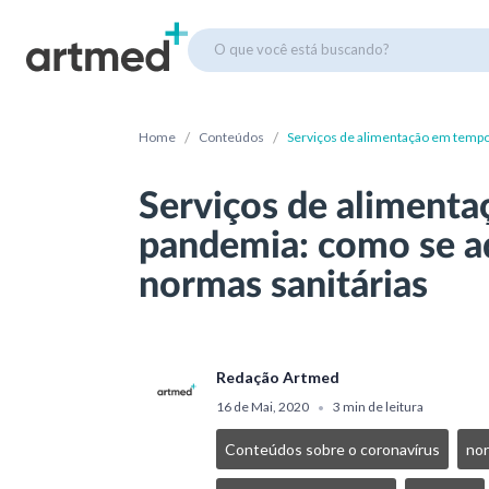
O que você está buscando?
/
/
Home
Conteúdos
Serviços de alimentação em tempo
sanitárias
Serviços de aliment
pandemia: como se a
normas sanitárias
Redação Artmed
16 de Mai, 2020
3 min de leitura
•
Conteúdos sobre o coronavírus
nor