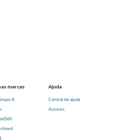
sas marcas
Ajuda
Grupo A
Central de ajuda
o
Autores
ed360
Artmed
d