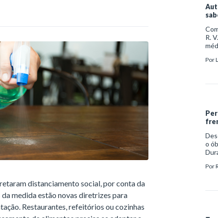
Aut
sab
Como
R. V
médi
http
Por
19-
Per
fre
Desd
o ób
Dura
que 
Por
amp
retaram distanciamento social, por conta da
 da medida estão novas diretrizes para
tação. Restaurantes, refeitórios ou cozinhas