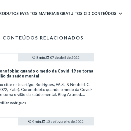
PRODUTOS
EVENTOS
MATERIAIS GRATUITOS
CID
CONTEÚDOS
CONTEÚDOS RELACIONADOS
8 min.
07 de abril de 2022
onofobia: quando o medo da Covid-19 se torna
ilão da saúde mental
 citar este artigo: Rodrigues, W. S., & Neufeld, C.
2022, 7 abr). Coronofobia: quando o medo da Covid-
e torna o vilão da saúde mental. Blog Artmed.
s://artmed.com.br/artigos/coronofobia-quando-o-
Willian Rodrigues
o-da-covid-19-se-torna-o-vilao-da-saude-mental
9 min.
15 de fevereiro de 2022