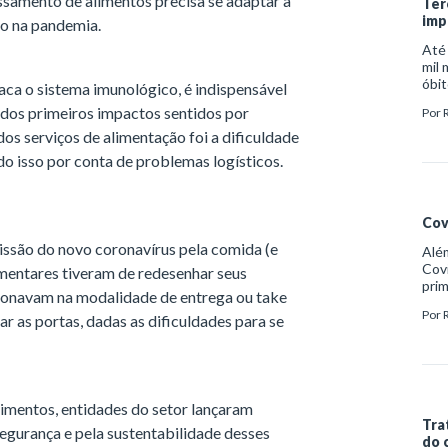
ssamento de alimentos precisa se adaptar a
Ter
imp
do na pandemia.
Até 
mil 
óbit
ca o sistema imunológico, é indispensável
núme
dos primeiros impactos sentidos por
Por
preo
os serviços de alimentação foi a dificuldade
o isso por conta de problemas logísticos.
Cov
ssão do novo coronavírus pela comida (e
Além
Covi
imentares tiveram de redesenhar seus
prim
ncionavam na modalidade de entrega ou take
víti
Por
ar as portas, dadas as dificuldades para se
dife
imentos, entidades do setor lançaram
Tra
egurança e pela sustentabilidade desses
do 