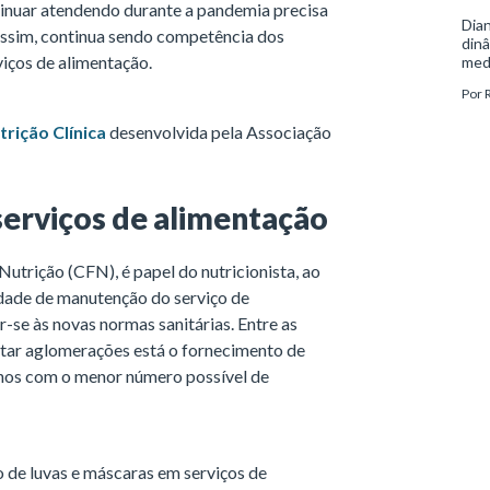
tinuar atendendo durante a pandemia precisa
Dian
Assim, continua sendo competência dos
dinâ
rviços de alimentação.
medi
sob
Por
para
Naci
rição Clínica
desenvolvida pela Associação
cont
trat
serviços de alimentação
utrição (CFN), é papel do nutricionista, ao
idade de manutenção do serviço de
-se às novas normas sanitárias. Entre as
itar aglomerações está o fornecimento de
urnos com o menor número possível de
o de luvas e máscaras em serviços de