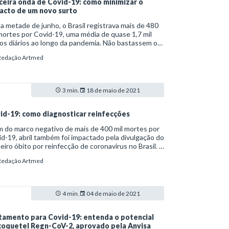
ceira onda de Covid-19: como minimizar o
acto de um novo surto
a metade de junho, o Brasil registrava mais de 480
mortes por Covid-19, uma média de quase 1,7 mil
os diários ao longo da pandemia. Não bastassem os
ros alarmantes, o país é celeiro de variantes que
Redação Artmed
cupam a saúde global.
3 min.
18 de maio de 2021
id-19: como diagnosticar reinfecções
 do marco negativo de mais de 400 mil mortes por
d-19, abril também foi impactado pela divulgação do
eiro óbito por reinfecção de coronavírus no Brasil. A
ma foi um homem de 39 anos infectado por variantes
Redação Artmed
rentes num intervalo de três meses e 11 dias.
4 min.
04 de maio de 2021
tamento para Covid-19: entenda o potencial
coquetel Regn-CoV-2, aprovado pela Anvisa