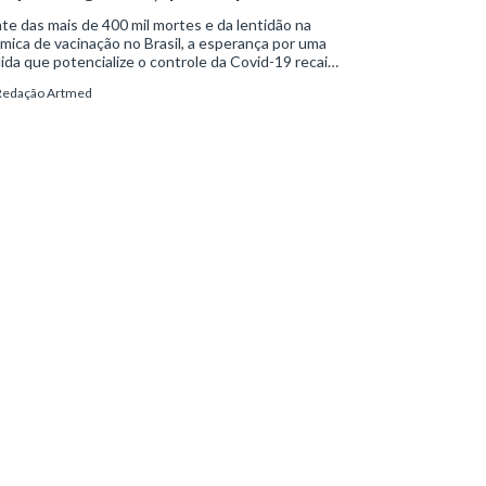
te das mais de 400 mil mortes e da lentidão na
mica de vacinação no Brasil, a esperança por uma
da que potencialize o controle da Covid-19 recai
re um novo coquetel de medicamentos. Aprovado
Redação Artmed
 uso emergencial em 20 de abril pela Agência
onal de Vigilância Sanitária (Anvisa), o Regn-CoV-2
a com o casirivimabe e o imdevimabe para o
amento de casos leves da doença.