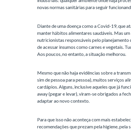
industriais: qualquer ambiente onde haja proce
novas normas sanitárias para seguir funcionan
Diante de uma doença como a Covid-19, que ata
manter hábitos alimentares saudáveis. Mas um 
nutricionistas responsáveis pelo planejamento d
de acessar insumos como carnes e vegetais. Tud
Aos poucos, no entanto, a situação melhorou.
Mesmo que não haja evidências sobre a transmi
sim de pessoa para pessoa), muitos serviços al
cardápios. Alguns, inclusive aqueles que já fu
away (pegar e levar), viram-se obrigados a fech
adaptar ao novo contexto.
Para que isso não aconteça com mais estabelec
recomendações que prezam pela higiene, pela s