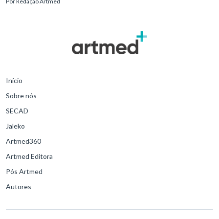
Por
Redação Artmed
meses e 11 dias.
Início
Sobre nós
SECAD
Jaleko
Artmed360
Artmed Editora
Pós Artmed
Autores