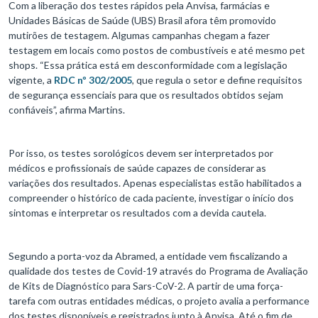
Com a liberação dos testes rápidos pela Anvisa, farmácias e
Unidades Básicas de Saúde (UBS) Brasil afora têm promovido
mutirões de testagem. Algumas campanhas chegam a fazer
testagem em locais como postos de combustíveis e até mesmo pet
shops. “Essa prática está em desconformidade com a legislação
vigente, a
RDC nº 302/2005
, que regula o setor e define requisitos
de segurança essenciais para que os resultados obtidos sejam
confiáveis”, afirma Martins.
Por isso, os testes sorológicos devem ser interpretados por
médicos e profissionais de saúde capazes de considerar as
variações dos resultados. Apenas especialistas estão habilitados a
compreender o histórico de cada paciente, investigar o início dos
sintomas e interpretar os resultados com a devida cautela.
Segundo a porta-voz da Abramed, a entidade vem fiscalizando a
qualidade dos testes de Covid-19 através do Programa de Avaliação
de Kits de Diagnóstico para Sars-CoV-2. A partir de uma força-
tarefa com outras entidades médicas, o projeto avalia a performance
dos testes disponíveis e registrados junto à Anvisa. Até o fim de