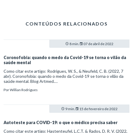
CONTEÚDOS RELACIONADOS
8 min.
07 de abril de 2022
Coronofobia: quando o medo da Covid-19 se torna o vilão da
saúde mental
Como citar este artigo: Rodrigues, W. S., & Neufeld, C. B. (2022, 7
abr). Coronofobia: quando o medo da Covid-19 se torna o vilão da
saúde mental. Blog Artmed.
https://artmed.com.br/artigos/coronofobia-quando-o-medo-da-
Por
Willian Rodrigues
covid-19-se-torna-o-vilao-da-saude-mental
9 min.
15 de fevereiro de 2022
Autoteste para COVID-19: o que o médico precisa saber
Como citar este artigo: Hastenteufel, L.C.T. & Rados, D. R. V. (2022,