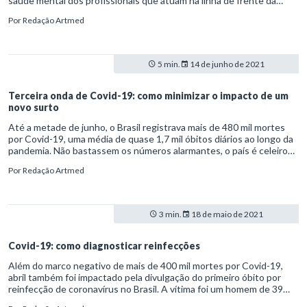
saúde mental dos profissionais que atuam na linha de frente da
pandemia tem sido amplamente discutida.
Por
Redação Artmed
5 min.
14 de junho de 2021
Terceira onda de Covid-19: como minimizar o impacto de um
novo surto
Até a metade de junho, o Brasil registrava mais de 480 mil mortes
por Covid-19, uma média de quase 1,7 mil óbitos diários ao longo da
pandemia. Não bastassem os números alarmantes, o país é celeiro
de variantes que preocupam a saúde global.
Por
Redação Artmed
3 min.
18 de maio de 2021
Covid-19: como diagnosticar reinfecções
Além do marco negativo de mais de 400 mil mortes por Covid-19,
abril também foi impactado pela divulgação do primeiro óbito por
reinfecção de coronavírus no Brasil. A vítima foi um homem de 39
anos infectado por variantes diferentes num intervalo de três