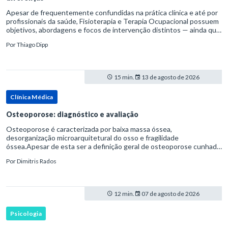
Apesar de frequentemente confundidas na prática clínica e até por
profissionais da saúde, Fisioterapia e Terapia Ocupacional possuem
objetivos, abordagens e focos de intervenção distintos — ainda que
complementares. Entender essas diferenças é essenc
Por
Thiago Dipp
15 min.
13 de agosto de 2026
Clínica Médica
Osteoporose: diagnóstico e avaliação
Osteoporose é caracterizada por baixa massa óssea,
desorganização microarquitetural do osso e fragilidade
óssea.Apesar de esta ser a definição geral de osteoporose cunhada
pela Organização Mundial da Saúde, ela tem um enfoque
Por
Dimitris Rados
patofisiológico, e não c
12 min.
07 de agosto de 2026
Psicologia