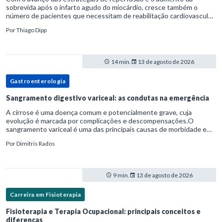
sobrevida após o infarto agudo do miocárdio, cresce também o
número de pacientes que necessitam de reabilitação cardiovascular
estruturada.Nesse contexto, o fisioterapeuta assume um papel estr
Por
Thiago Dipp
14 min.
13 de agosto de 2026
Gastroenterologia
Sangramento digestivo variceal: as condutas na emergência
A cirrose é uma doença comum e potencialmente grave, cuja
evolução é marcada por complicações e descompensações.O
sangramento variceal é uma das principais causas de morbidade e
mortalidade para pessoas com cirrose.Ele é causado pela
Por
Dimitris Rados
hipertensão port
9 min.
13 de agosto de 2026
Carreira em Fisioterapia
Fisioterapia e Terapia Ocupacional: principais conceitos e
diferenças