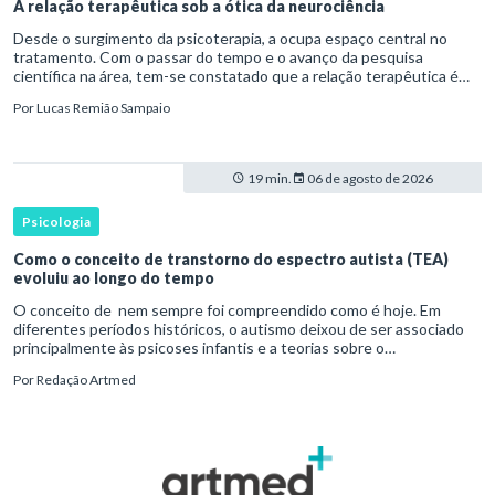
A relação terapêutica sob a ótica da neurociência
Desde o surgimento da psicoterapia, a ocupa espaço central no
tratamento. Com o passar do tempo e o avanço da pesquisa
científica na área, tem-se constatado que a relação terapêutica é
um dos principais mecanismos associados à mudança, sendo consist
Por
Lucas Remião Sampaio
19 min.
06 de agosto de 2026
Psicologia
Como o conceito de transtorno do espectro autista (TEA)
evoluiu ao longo do tempo
O conceito de nem sempre foi compreendido como é hoje. Em
diferentes períodos históricos, o autismo deixou de ser associado
principalmente às psicoses infantis e a teorias sobre o
desenvolvimento humano para ser reconhecido como um
Por
Redação Artmed
transtorno do des