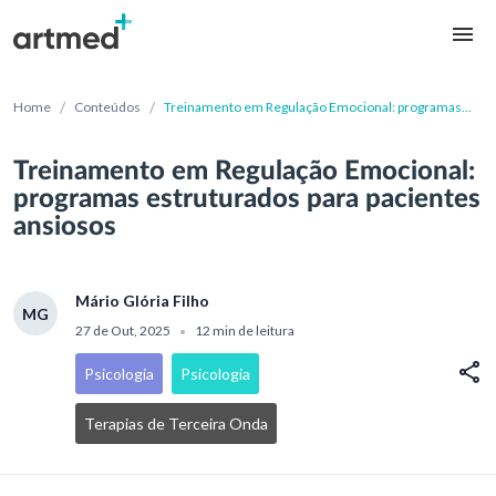
/
/
Home
Conteúdos
Treinamento em Regulação Emocional: programas
estruturados para pacientes ansiosos
Treinamento em Regulação Emocional:
programas estruturados para pacientes
ansiosos
Mário Glória Filho
MG
27 de Out, 2025
12 min de leitura
•
Psicologia
Psicologia
Terapias de Terceira Onda