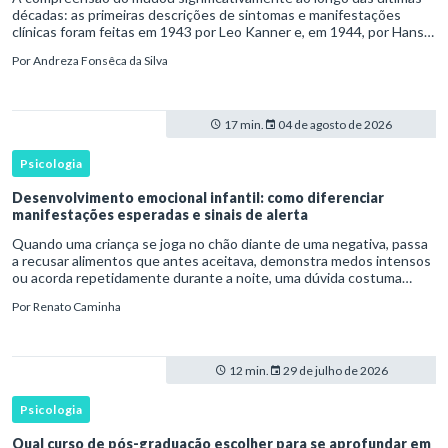
décadas: as primeiras descrições de sintomas e manifestações
clínicas foram feitas em 1943 por Leo Kanner e, em 1944, por Hans
Asperger, a partir da observação de crianças com dificuldad
Por
Andreza Fonsêca da Silva
17 min.
04 de agosto de 2026
Psicologia
Desenvolvimento emocional infantil: como diferenciar
manifestações esperadas e sinais de alerta
Quando uma criança se joga no chão diante de uma negativa, passa
a recusar alimentos que antes aceitava, demonstra medos intensos
ou acorda repetidamente durante a noite, uma dúvida costuma
surgir: esse comportamento faz parte do desenvolvimento ou i
Por
Renato Caminha
12 min.
29 de julho de 2026
Psicologia
Qual curso de pós-graduação escolher para se aprofundar em