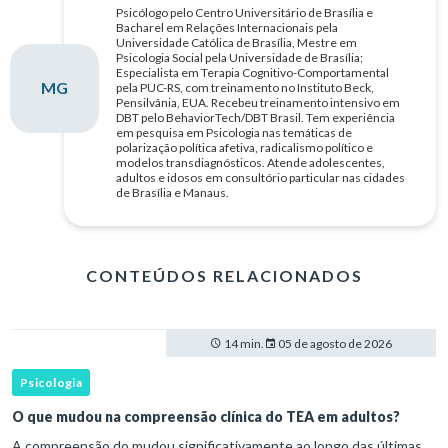
Psicólogo pelo Centro Universitário de Brasília e
Bacharel em Relações Internacionais pela
Universidade Católica de Brasília, Mestre em
Psicologia Social pela Universidade de Brasília;
Especialista em Terapia Cognitivo-Comportamental
MG
pela PUC-RS, com treinamento no Instituto Beck,
Pensilvânia, EUA. Recebeu treinamento intensivo em
DBT pelo BehaviorTech/DBT Brasil. Tem experiência
em pesquisa em Psicologia nas temáticas de
polarização política afetiva, radicalismo político e
modelos transdiagnósticos. Atende adolescentes,
adultos e idosos em consultório particular nas cidades
de Brasília e Manaus.
CONTEÚDOS RELACIONADOS
14 min.
05 de agosto de 2026
Psicologia
O que mudou na compreensão clínica do TEA em adultos?
A compreensão do mudou significativamente ao longo das últimas