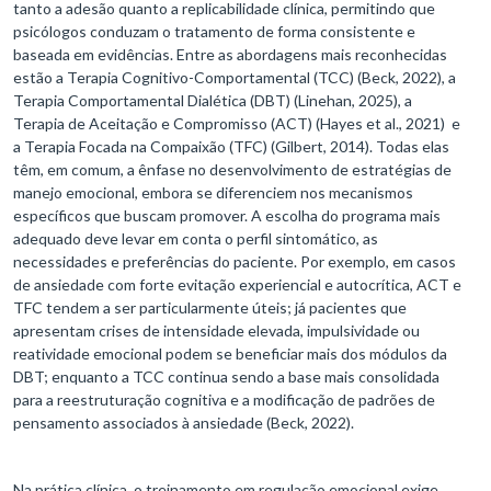
tanto a adesão quanto a replicabilidade clínica, permitindo que
psicólogos conduzam o tratamento de forma consistente e
baseada em evidências. Entre as abordagens mais reconhecidas
estão a Terapia Cognitivo-Comportamental (TCC) (Beck, 2022), a
Terapia Comportamental Dialética (DBT) (Linehan, 2025), a
Terapia de Aceitação e Compromisso (ACT) (Hayes et al., 2021) e
a Terapia Focada na Compaixão (TFC) (Gilbert, 2014). Todas elas
têm, em comum, a ênfase no desenvolvimento de estratégias de
manejo emocional, embora se diferenciem nos mecanismos
específicos que buscam promover. A escolha do programa mais
adequado deve levar em conta o perfil sintomático, as
necessidades e preferências do paciente. Por exemplo, em casos
de ansiedade com forte evitação experiencial e autocrítica, ACT e
TFC tendem a ser particularmente úteis; já pacientes que
apresentam crises de intensidade elevada, impulsividade ou
reatividade emocional podem se beneficiar mais dos módulos da
DBT; enquanto a TCC continua sendo a base mais consolidada
para a reestruturação cognitiva e a modificação de padrões de
pensamento associados à ansiedade (Beck, 2022).
Na prática clínica, o treinamento em regulação emocional exige