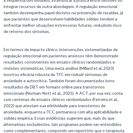
a sequência dos módulos, intensificar a prática entre sessões ou
integrar recursos de outra abordagem. A regulação emocional
também desempenha papel decisivo na prevenção de recaídas, já
que pacientes que desenvolvem habilidades sólidas tendem a
enfrentar melhor situações estressoras futuras, reduzindo risco
de retorno dos sintomas.
Em termos de impacto clínico, intervenções sistematizadas de
regulação emocional em pacientes ansiosos têm demonstrado
resultados consistentes em ensaios clínicos randomizados e
revisões sistemáticas. Uma meta-análise (Millard et al.,2023)
mostrou eficácia robusta da TFC em reduzir sintomas de
ansiedade e autocrítica. Também foram documentados bons
resultados da DBT em formato online para transtornos
emocionais (Norman-Nott et al., 2025). A ACT, por sua vez, conta
com centenas de ensaios clínicos randomizados (Ferreira et al.,
2022) que atestam sua efetividade para transtornos de
ansiedade, enquanto a TCC permanece com alta aplicabilidade e
solidez empírica. Essas evidências sugerem que, mais do que
alternativas excludentes, tais programas podem ser entendidos
como complementares, compondo um repertório que o terapeuta