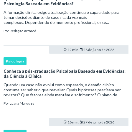
Psicologia Baseada em Evidências?
A formação clínica exige atualização contínua e capacidade para
tomar decisões diante de casos cada vez mais
complexos. Dependendo do momento profissional, esse
desenvolvimento pode envolver uma base ampla em , o
Por
Redação Artmed
aprofundamento em ou a especializaçã
12 min.
28 de julho de 2026
Psicologia
Conheça a pós-graduação Psicologia Baseada em Evidências:
da Ciência à Clínica
Quando um caso não evolui como esperado, o desafio clínico
costuma ser saber o que reavaliar. Quais hipóteses precisam ser
revistas? Que fatores ainda mantêm o sofrimento? O plano de
tratamento continua coerente com a resposta e com as
Por
Luana Marques
necessidades d
16 min.
27 de julho de 2026