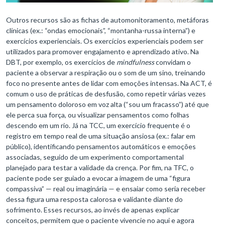
Outros recursos são as fichas de automonitoramento, metáforas
clínicas (ex.: “ondas emocionais”, “montanha-russa interna”) e
exercícios experienciais. Os exercícios experienciais podem ser
utilizados para promover engajamento e aprendizado ativo. Na
DBT, por exemplo, os exercícios de
mindfulness
convidam o
paciente a observar a respiração ou o som de um sino, treinando
foco no presente antes de lidar com emoções intensas. Na ACT, é
comum o uso de práticas de desfusão, como repetir várias vezes
um pensamento doloroso em voz alta (“sou um fracasso”) até que
ele perca sua força, ou visualizar pensamentos como folhas
descendo em um rio. Já na TCC, um exercício frequente é o
registro em tempo real de uma situação ansiosa (ex.: falar em
público), identificando pensamentos automáticos e emoções
associadas, seguido de um experimento comportamental
planejado para testar a validade da crença. Por fim, na TFC, o
paciente pode ser guiado a evocar a imagem de uma “figura
compassiva” — real ou imaginária — e ensaiar como seria receber
dessa figura uma resposta calorosa e validante diante do
sofrimento. Esses recursos, ao invés de apenas explicar
conceitos, permitem que o paciente vivencie no aqui e agora