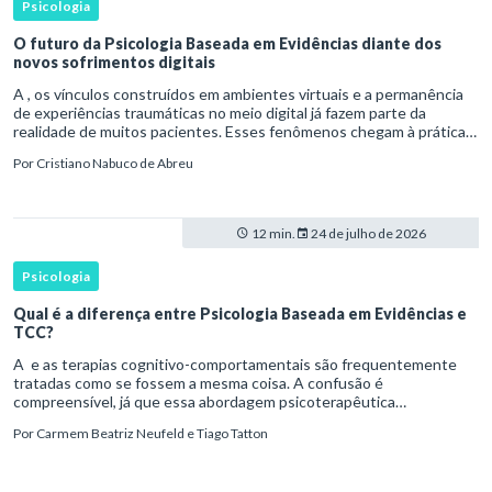
Psicologia
O futuro da Psicologia Baseada em Evidências diante dos
novos sofrimentos digitais
A , os vínculos construídos em ambientes virtuais e a permanência
de experiências traumáticas no meio digital já fazem parte da
realidade de muitos pacientes. Esses fenômenos chegam à prática
clínica antes de contar com definições consolidadas, instr
Por
Cristiano Nabuco de Abreu
12 min.
24 de julho de 2026
Psicologia
Qual é a diferença entre Psicologia Baseada em Evidências e
TCC?
A e as terapias cognitivo-comportamentais são frequentemente
tratadas como se fossem a mesma coisa. A confusão é
compreensível, já que essa abordagem psicoterapêutica
desenvolveu uma relação histórica próxima com pesquisas
Por
Carmem Beatriz Neufeld e Tiago Tatton
experimentais, protocolos