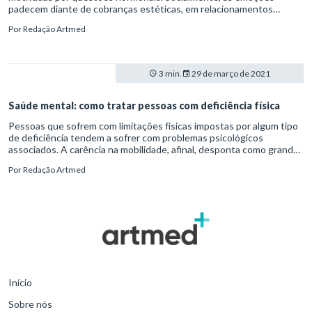
padecem diante de cobranças estéticas, em relacionamentos
afetivos ou mesmo pela desigualdade imposta pelo mercado de
Por
Redação Artmed
trabalho. Logo, é comum entre o público feminino haver sobrecarga
causada por agentes estressores – o que se intensificou em meio à
pandemia.
3 min.
29 de março de 2021
Saúde mental: como tratar pessoas com deficiência física
Pessoas que sofrem com limitações físicas impostas por algum tipo
de deficiência tendem a sofrer com problemas psicológicos
associados. A carência na mobilidade, afinal, desponta como grande
causador de desânimo nesses indivíduos.
Por
Redação Artmed
Início
Sobre nós