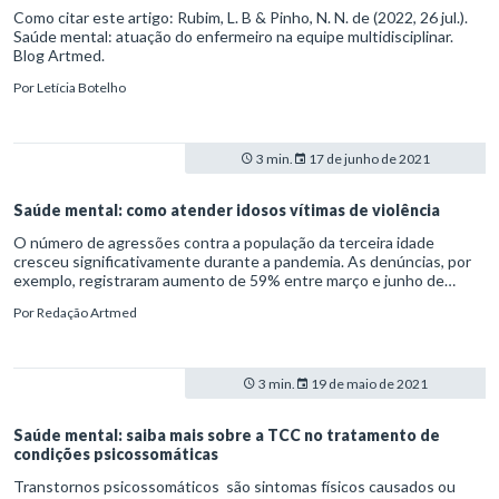
Como citar este artigo: Rubim, L. B & Pinho, N. N. de (2022, 26 jul.).
Saúde mental: atuação do enfermeiro na equipe multidisciplinar.
Blog Artmed.
Por
Letícia Botelho
3 min.
17 de junho de 2021
Saúde mental: como atender idosos vítimas de violência
O número de agressões contra a população da terceira idade
cresceu significativamente durante a pandemia. As denúncias, por
exemplo, registraram aumento de 59% entre março e junho de
2020, quando mais de 25 mil acusações de violência contra idosos
Por
Redação Artmed
foram registradas em todo Brasil.
3 min.
19 de maio de 2021
Saúde mental: saiba mais sobre a TCC no tratamento de
condições psicossomáticas
Transtornos psicossomáticos são sintomas físicos causados ou