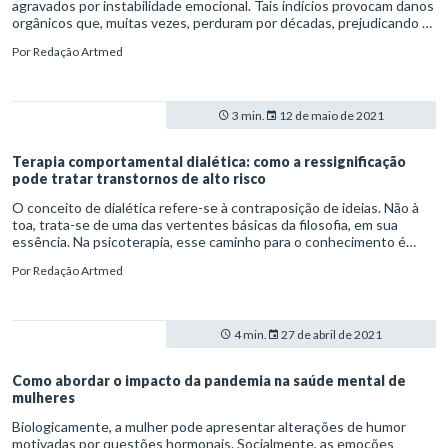
agravados por instabilidade emocional. Tais indícios provocam danos
orgânicos que, muitas vezes, perduram por décadas, prejudicando a
qualidade de vida do paciente. Nesse contexto, o objetivo da
Por
Redação Artmed
psicoterapia é reduzir o processo de somatização que manifesta
sentimentos de conflitos e angústias.
3 min.
12 de maio de 2021
Terapia comportamental dialética: como a ressignificação
pode tratar transtornos de alto risco
O conceito de dialética refere-se à contraposição de ideias. Não à
toa, trata-se de uma das vertentes básicas da filosofia, em sua
essência. Na psicoterapia, esse caminho para o conhecimento é
aplicado na terapia comportamental dialética (DBT). A técnica,
Por
Redação Artmed
baseada em evidências, propõe a aceitação e a ressignificação da
realidade por meio do treinamento de habilidades comportamentais.
4 min.
27 de abril de 2021
Como abordar o impacto da pandemia na saúde mental de
mulheres
Biologicamente, a mulher pode apresentar alterações de humor
motivadas por questões hormonais. Socialmente, as emoções