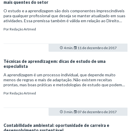
mais quentes do setor
O estudo e a aprendizagem são dois componentes imprescindíveis
para qualquer profissional que deseja se manter atualizado em suas
atividades. Essa premissa também é válida em relação ao Direito
Processual do Trabalho, tendo em vista as constantes alterações e
Por
Redação Artmed
reformas que ocorrem nesse âmbito.
4 min.
11 de dezembro de 2017
Técnicas de aprendizagem: dicas de estudo de uma
especialista
A aprendizagem é um processo individual, que depende muito
menos de regras e mais de adaptação. Não existem receitas
prontas, mas boas práticas e metodologias de estudo que podem
ser adotadas para contribuir na construção própria de métodos de
Por
Redação Artmed
estudos que podem funcionar ou não para cada um.
3 min.
07 de dezembro de 2017
Contabilidade ambiental: oportunidade de carreira e
desenvolvimento sustentável