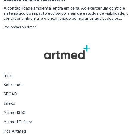
A contabilidade ambiental entra em cena. Ao exercer um controle
sistemático do impacto ecológico, além de estudos de viabilidade, o
contador ambiental é o encarregado por garantir que todos os
critérios éticos e legais sejam cumpridos. O trabalho começa no
Por
Redação Artmed
reconhecimento da responsabilidade social, que garante o emprego
de ações efetivas, além de benefícios fiscais como incentivos às
boas práticas.
Início
Sobre nós
SECAD
Jaleko
Artmed360
Artmed Editora
Pós Artmed