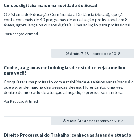
Cursos digitais: mais uma novidade do Secad
O Sistema de Educação Continuada a Distância (Secad), que já
conta com mais de 40 programas de atualização profissional em 8
áreas, agora lança os cursos digitais. Uma solução para profissionais
de diversas especialidades se aprimorarem em temas específicos.
Por
Redação Artmed
6 min.
18 de janeiro de 2018
Conheça algumas metodologias de estudo e veja a melhor
para você!
Conquistar uma profissão com estabilidade e salários vantajosos é o
que a grande maioria das pessoas deseja. No entanto, uma vez
dentro do mercado de atuação almejado, é preciso se manter
atualizado sobre as tendências, novidades e exigências, aliando
Por
Redação Artmed
tudo isso a uma poderosa metodologia de estudo.
5 min.
14 de dezembro de 2017
Direito Processual do Trabalho: conheça as áreas de atuação