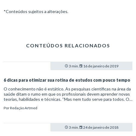
*Conteúdos sujeitos a alterações.
CONTEÚDOS RELACIONADOS
3 min.
16 de janeiro de 2019
6 dicas para otimizar sua rotina de estudos com pouco tempo
O conhecimento não é estático. As pesquisas científicas na área da
saúde ditam o rumo em que os profissionais devem aprender novas
teorias, habilidades e técnicas. “Mas nem tudo serve para todos. O
que funciona para aprender História não é necessariamente o
Por
Redação Artmed
mesmo que ajuda na Matemática”, explica Claudio de Moura Castro,
um dos maiores especialistas em educação no Brasil, em entrevista
ao Secad.
3 min.
24 de janeiro de 2018