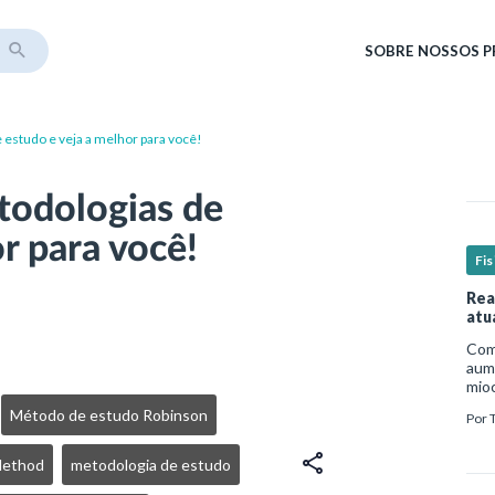
SOBRE
NOSSOS 
estudo e veja a melhor para você!
odologias de
r para você!
Fis
Rea
atu
Com 
aume
mio
nece
Método de estudo Robinson
Por
est
um p
Method
metodologia de estudo