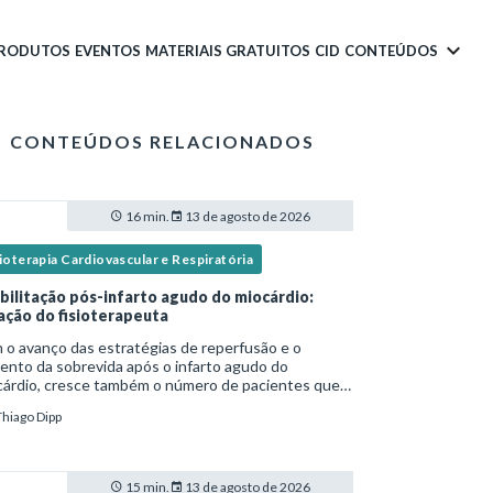
PRODUTOS
EVENTOS
MATERIAIS GRATUITOS
CID
CONTEÚDOS
CONTEÚDOS RELACIONADOS
16 min.
13 de agosto de 2026
ioterapia Cardiovascular e Respiratória
bilitação pós-infarto agudo do miocárdio:
ação do fisioterapeuta
o avanço das estratégias de reperfusão e o
nto da sobrevida após o infarto agudo do
cárdio, cresce também o número de pacientes que
ssitam de reabilitação cardiovascular
Thiago Dipp
ruturada.Nesse contexto, o fisioterapeuta assume
apel estr
15 min.
13 de agosto de 2026