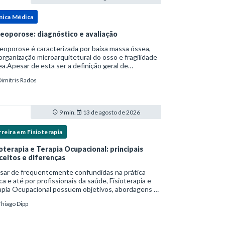
nica Médica
eoporose: diagnóstico e avaliação
oporose é caracterizada por baixa massa óssea,
rganização microarquitetural do osso e fragilidade
a.Apesar de esta ser a definição geral de
eoporose cunhada pela Organização Mundial da
Dimitris Rados
e, ela tem um enfoque patofisiológico, e não c
9 min.
13 de agosto de 2026
reira em Fisioterapia
ioterapia e Terapia Ocupacional: principais
ceitos e diferenças
sar de frequentemente confundidas na prática
ica e até por profissionais da saúde, Fisioterapia e
apia Ocupacional possuem objetivos, abordagens e
s de intervenção distintos — ainda que
Thiago Dipp
plementares. Entender essas diferenças é essenc