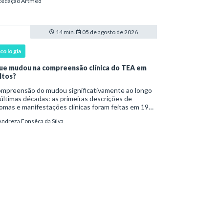
Redação Artmed
a ser reconhecido como um transtorno do des
14 min.
05 de agosto de 2026
icologia
ue mudou na compreensão clínica do TEA em
ltos?
são do mudou significativamente ao longo
últimas décadas: as primeiras descrições de
omas e manifestações clínicas foram feitas em 1943
Leo Kanner e, em 1944, por Hans Asperger, a partir
Andreza Fonsêca da Silva
bservação de crianças com dificuldad