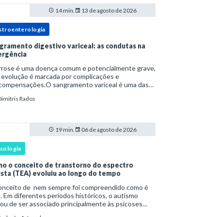
14 min.
13 de agosto de 2026
stroenterologia
gramento digestivo variceal: as condutas na
rgência
irrose é uma doença comum e potencialmente grave,
 evolução é marcada por complicações e
compensações.O sangramento variceal é uma das
cipais causas de morbidade e mortalidade para
Dimitris Rados
oas com cirrose.Ele é causado pela hipertensão
t
19 min.
06 de agosto de 2026
icologia
o o conceito de transtorno do espectro
ista (TEA) evoluiu ao longo do tempo
onceito de nem sempre foi compreendido como é
. Em diferentes períodos históricos, o autismo
ou de ser associado principalmente às psicoses
ntis e a teorias sobre o desenvolvimento humano