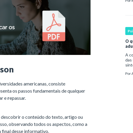
Por
par
Ps
O q
adu
A compreen
das 
sint
nson
por 
Por
da o
versidades americanas, consiste
resenta os passos fundamentais de qualquer
r e
r
epassar.
e descobrir o conteúdo do texto, artigo ou
sso, observando todos os aspectos, como a
 final desse informativo.