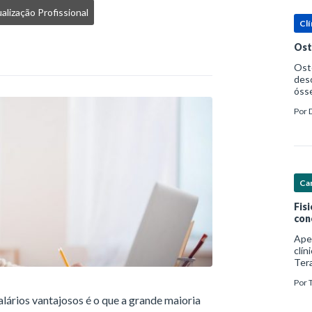
alização Profissional
Clí
Ost
Oste
deso
ósse
ost
Por
Saúd
Car
Fis
con
Ape
clín
Ter
foco
Por
com
lários vantajosos é o que a grande maioria