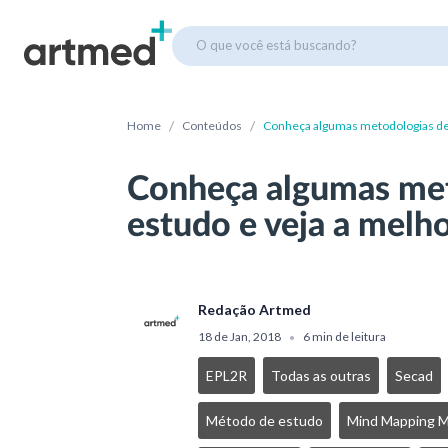
O que você está buscando?
/
/
Home
Conteúdos
Conheça algumas metodologias de 
Conheça algumas met
estudo e veja a melho
Redação Artmed
18 de Jan, 2018
6 min de leitura
•
EPL2R
Todas as outras
Secad
Método de estudo
Mind Mapping 