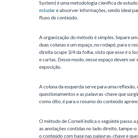
System) é uma metodologia cienífica de estud
estudar
e absorver informações, sendo ideal pa
fluxo de conteúdo.
A organização do método é simples. Separe uma
duas colunas e um espaço, no rodapé, para o re
direita ocupe 3/4 da folha, visto que esse é o lo
e curtas. Desse modo, nesse espaço devem ser e
exposição.
A coluna da esquerda serve para uma reflexão, o
questionamentos e as palavras-chave que surgi
como dito, é para o resumo do conteúdo aprend
O método de Cornell indica o seguinte passo a 
as anotações contidas no lado direito, tampe-o
o conteúdo com base nas palavras-chave e ques