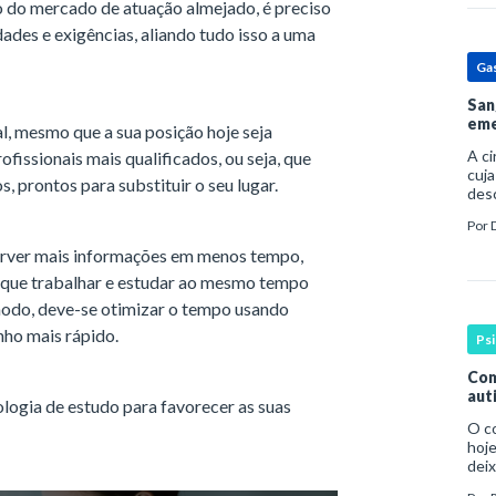
o do mercado de atuação almejado, é preciso
ades e exigências, aliando tudo isso a uma
Ga
San
eme
al, mesmo que a sua posição hoje seja
A c
ofissionais mais qualificados, ou seja, que
cuja
 prontos para substituir o seu lugar.
des
prin
Por
pess
por
sorver mais informações em menos tempo,
orque trabalhar e estudar ao mesmo tempo
odo, deve-se otimizar o tempo usando
anho mais rápido.
Ps
Com
aut
ologia de estudo para favorecer as suas
O c
hoje
deix
infa