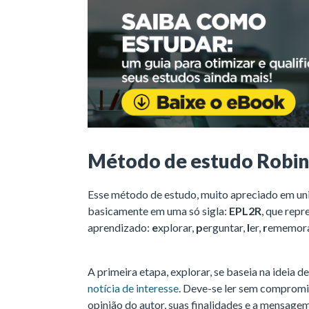
Método de estudo Robi
Esse método de estudo, muito apreciado em uni
basicamente em uma só sigla:
EPL2R
, que rep
aprendizado:
e
xplorar,
p
erguntar,
l
er,
r
ememora
A primeira etapa, explorar, se baseia na ideia d
notícia de interesse
. Deve-se ler sem compromi
opinião do autor, suas finalidades e a mensagem