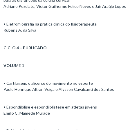
para as disfunções da coluna cervical
Adriano Pezolato, Victor Guilherme Felice Neves e Jair Araújo Lopes
• Eletromiografia na prática clínica do fisioterapeuta
Rubens A. da Silva
CICLO 4 – PUBLICADO
VOLUME 1
• Cartilagem: o alicerce do movimento no esporte
Paulo Henrique Altran Veiga e Alysson Cavalcanti dos Santos
• Espondilólise e espondilolistese em atletas jovens
Emílio C. Mamede Murade