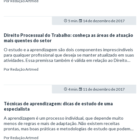
Por
Redação Artmed
tudo isso a uma poderosa metodologia de estudo.
5 min.
14 de dezembro de 2017
Direito Processual do Trabalho: conheça as áreas de atuação
mais quentes do setor
O estudo e a aprendizagem são dois componentes imprescindíveis
para qualquer profissional que deseja se manter atualizado em suas
atividades. Essa premissa também é válida em relação ao Direito
Processual do Trabalho, tendo em vista as constantes alterações e
Por
Redação Artmed
reformas que ocorrem nesse âmbito.
4 min.
11 de dezembro de 2017
Técnicas de aprendizagem: dicas de estudo de uma
especialista
A aprendizagem é um processo individual, que depende muito
menos de regras e mais de adaptação. Não existem receitas
prontas, mas boas práticas e metodologias de estudo que podem
ser adotadas para contribuir na construção própria de métodos de
Por
Redação Artmed
estudos que podem funcionar ou não para cada um.