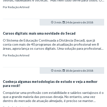
teorias, habilidades e técnicas. “Mas nem tudo serve para todos. O
que funciona para aprender História não é necessariamente o
Por
Redação Artmed
mesmo que ajuda na Matemática”, explica Claudio de Moura Castro,
um dos maiores especialistas em educação no Brasil, em entrevista
ao Secad.
3 min.
24 de janeiro de 2018
Cursos digitais: mais uma novidade do Secad
O Sistema de Educação Continuada a Distância (Secad), que já
conta com mais de 40 programas de atualização profissional em 8
áreas, agora lança os cursos digitais. Uma solução para profissionais
de diversas especialidades se aprimorarem em temas específicos.
Por
Redação Artmed
6 min.
18 de janeiro de 2018
Conheça algumas metodologias de estudo e veja a melhor
para você!
Conquistar uma profissão com estabilidade e salários vantajosos é o
que a grande maioria das pessoas deseja. No entanto, uma vez
dentro do mercado de atuação almejado, é preciso se manter
atualizado sobre as tendências, novidades e exigências, aliando