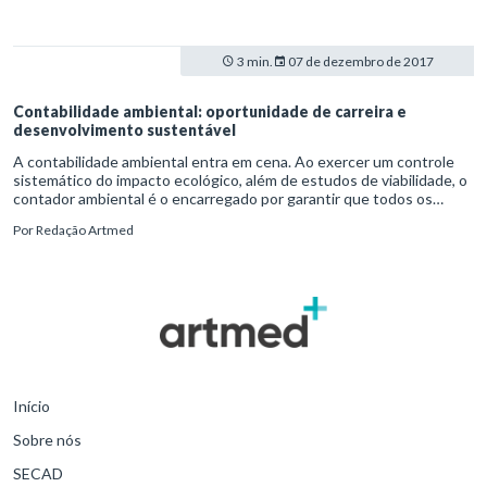
3 min.
07 de dezembro de 2017
Contabilidade ambiental: oportunidade de carreira e
desenvolvimento sustentável
A contabilidade ambiental entra em cena. Ao exercer um controle
sistemático do impacto ecológico, além de estudos de viabilidade, o
contador ambiental é o encarregado por garantir que todos os
critérios éticos e legais sejam cumpridos. O trabalho começa no
Por
Redação Artmed
reconhecimento da responsabilidade social, que garante o emprego
de ações efetivas, além de benefícios fiscais como incentivos às
boas práticas.
Início
Sobre nós
SECAD