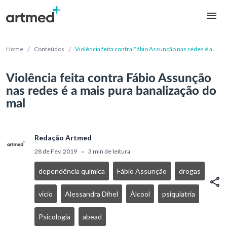
/
/
Home
Conteúdos
Violência feita contra Fábio Assunção nas redes é a
mais pura banalização do mal
Violência feita contra Fábio Assunção
nas redes é a mais pura banalização do
mal
Redação Artmed
28 de Fev, 2019
3 min de leitura
•
dependência química
Fábio Assunção
drogas
vício
Alessandra Dihel
Álcool
psiquiatria
Psicologia
abead