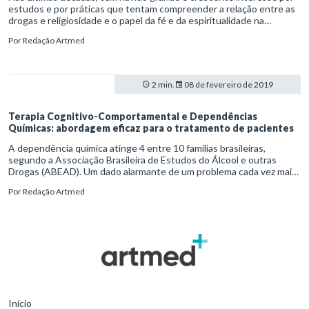
estudos e por práticas que tentam compreender a relação entre as
drogas e religiosidade e o papel da fé e da espiritualidade na
prevenção do uso de álcool e outras drogas por indivíduos que
Por
Redação Artmed
nunca experimentaram essas substâncias e como integrá-los nas
ações de cuidados de pessoas, assim como, no papel das mesmas no
processo de recuperação daqueles que já têm severos problemas
com o uso de drogas e tentam interromper o consumo. Importantes
2 min.
08 de fevereiro de 2019
associações de psiquiatria, tais como a World Psychiartry
Association (WPA) também têm promovido debates, discussões e
orientações de como os profissionais da saúde podem lidar com
Terapia Cognitivo-Comportamental e Dependências
esta dimensão da vida das pessoas que buscam ajuda para algum
Químicas: abordagem eficaz para o tratamento de pacientes
problema psiquiátrico, incluindo os transtornos por uso de
A dependência química atinge 4 entre 10 famílias brasileiras,
substâncias.
segundo a Associação Brasileira de Estudos do Álcool e outras
Drogas (ABEAD). Um dado alarmante de um problema cada vez mais
visível na sociedade, que há algum tempo já é considerado doença
Por
Redação Artmed
pela Organização Mundial da Saúde.
Início