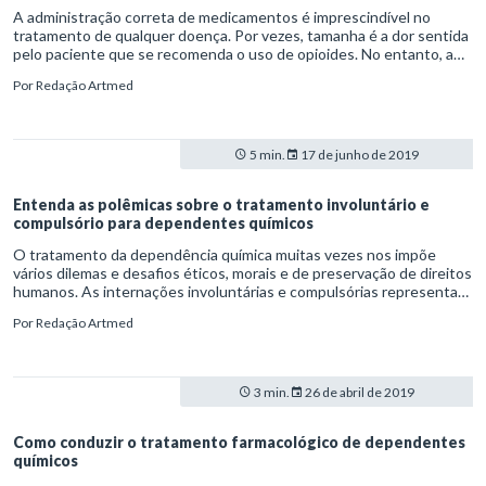
A administração correta de medicamentos é imprescindível no
tratamento de qualquer doença. Por vezes, tamanha é a dor sentida
pelo paciente que se recomenda o uso de opioides. No entanto, a
iniciativa pode resultar em dependência e overdose, riscos que
Por
Redação Artmed
estão no centro nos debates quanto à prescrição dessas drogas na
anestesiologia nos Estados Unidos.
5 min.
17 de junho de 2019
Entenda as polêmicas sobre o tratamento involuntário e
compulsório para dependentes químicos
O tratamento da dependência química muitas vezes nos impõe
vários dilemas e desafios éticos, morais e de preservação de direitos
humanos. As internações involuntárias e compulsórias representam
um desses muitos impasses e, embora já sejam instâncias
Por
Redação Artmed
garantidas por lei no Brasil desde 2001, com a conhecida “lei
antimanicomial” ou “lei da reforma psiquiátrica” (Lei 12016/2001),
seguem gerando debates acalorados, divergências e polêmicas. Os
questionamentos, em geral, são sobre sua validade, efetividade e
3 min.
26 de abril de 2019
legitimidade. No entanto, a lei foi criada, entre outros motivos,
justamente com a finalidade de proteger os direitos dos pacientes
portadores de doenças mentais, tais como a esquizofrenia,
Como conduzir o tratamento farmacológico de dependentes
depressão e aqueles que tem dependência química.
químicos