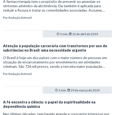
A farmacoterapia tem o propósito de prevenir ou amenizar os
sintomas advindos da abstinência. Ela também é aplicada para
reduzir a fissura e tratar as comorbidades associadas. Assume,
desse modo, uma função relevante na terapia do dependente
Por
Redação Artmed
químico. Normalmente, está associada a outras práticas que,
inseridas num contexto multidisciplinar, visam melhorar a rotina do
paciente.
5 min.
12 de abril de 2019
Atenção à população carcerária com transtornos por uso de
substâncias no Brasil: uma necessidade urgente
O Brasil é hoje um dos países com o maior número de pessoas em
situação de encarceramento por envolvimento em atividades
criminais. São 726 mil presos, sendo a terceira maior população
carcerária do mundo. Isso nos revela uma taxa de que existem, no
Por
Redação Artmed
país, em média 288 presos/100.000 mil habitantes com uma
ocupação de 184%, segundo dados do World Prison Brief/Ministério
da Justiça do Brasil. Tudo isto causando os transtornos por uso de
substâncias.
5 min.
29 de março de 2019
A fé encontra a ciência: o papel da espiritualidade na
dependência química
Nas últimas décadas, tem havido grande e crescente interesse por