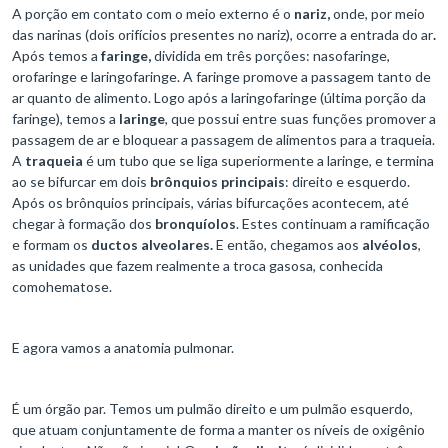
A porção em contato com o meio externo é o
nariz,
onde, por meio
das narinas (dois orifícios presentes no nariz), ocorre a entrada do ar
.
Após temos a
faringe,
dividida em três porções: nasofaringe,
orofaringe e laringofaringe. A faringe promove a passagem tanto de
ar quanto de alimento. Logo após a laringofaringe (última porção da
faringe), temos a
laringe
, que possui entre suas funções promover a
passagem de ar e bloquear a passagem de alimentos para a traqueia.
A
traqueia
é um tubo que se liga superiormente a laringe, e termina
ao se bifurcar em dois
brônquios principais
: direito e esquerdo.
Após os brônquios principais, várias bifurcações acontecem, até
chegar à formação dos
bronquíolos
. Estes continuam a ramificação
e formam os
ductos alveolares.
E então, chegamos aos
alvéolos
,
as unidades que fazem realmente a troca gasosa, conhecida
comohematose.
E agora vamos a anatomia pulmonar.
É um órgão par. Temos um pulmão direito e um pulmão esquerdo,
que atuam conjuntamente de forma a manter os níveis de oxigênio