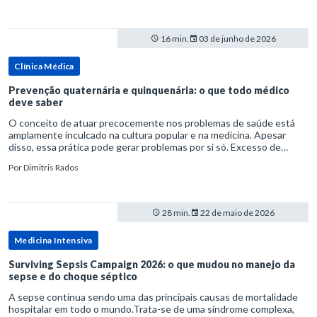
16 min.
03 de junho de 2026
Clínica Médica
Prevenção quaternária e quinquenária: o que todo médico
deve saber
O conceito de atuar precocemente nos problemas de saúde está
amplamente inculcado na cultura popular e na medicina. Apesar
disso, essa prática pode gerar problemas por si só. Excesso de
diagnósticos e de tratamentos podem advir de prevenção excessiva
Por
Dimitris Rados
28 min.
22 de maio de 2026
Medicina Intensiva
Surviving Sepsis Campaign 2026: o que mudou no manejo da
sepse e do choque séptico
A sepse continua sendo uma das principais causas de mortalidade
hospitalar em todo o mundo.Trata-se de uma síndrome complexa,