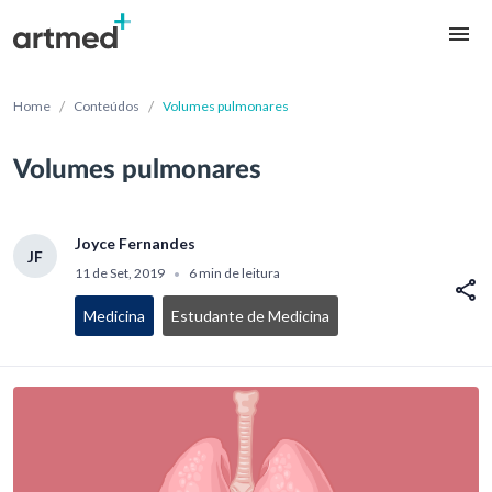
/
/
Home
Conteúdos
Volumes pulmonares
Volumes pulmonares
Joyce Fernandes
JF
11 de Set, 2019
6 min de leitura
•
Medicina
Estudante de Medicina