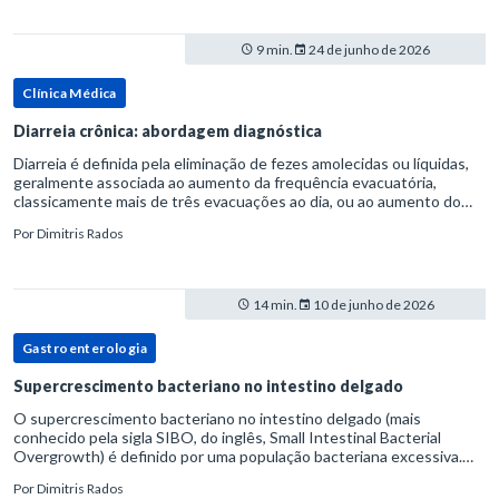
9 min.
24 de junho de 2026
Clínica Médica
Diarreia crônica: abordagem diagnóstica
Diarreia é definida pela eliminação de fezes amolecidas ou líquidas,
geralmente associada ao aumento da frequência evacuatória,
classicamente mais de três evacuações ao dia, ou ao aumento do
volume fecal.Na prática, a consistência das fezes costuma s
Por
Dimitris Rados
14 min.
10 de junho de 2026
Gastroenterologia
Supercrescimento bacteriano no intestino delgado
O supercrescimento bacteriano no intestino delgado (mais
conhecido pela sigla SIBO, do inglês, Small Intestinal Bacterial
Overgrowth) é definido por uma população bacteriana excessiva.
rata-se de uma forma específica de disbiose do trato digestivo. P
Por
Dimitris Rados