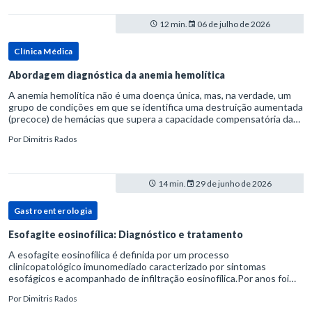
12 min.
06 de julho de 2026
Clínica Médica
Abordagem diagnóstica da anemia hemolítica
A anemia hemolítica não é uma doença única, mas, na verdade, um
grupo de condições em que se identifica uma destruição aumentada
(precoce) de hemácias que supera a capacidade compensatória da
medula óssea.Como a vida média normal da hemácia é de apro
Por
Dimitris Rados
14 min.
29 de junho de 2026
Gastroenterologia
Esofagite eosinofílica: Diagnóstico e tratamento
A esofagite eosinofílica é definida por um processo
clinicopatológico imunomediado caracterizado por sintomas
esofágicos e acompanhado de infiltração eosinofílica.Por anos foi
considerada uma manifestação dentro do espectro da doença do
Por
Dimitris Rados
refluxo gastr