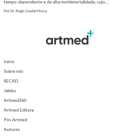
tempo-dependente e de alta morbimortalidade, cujo
reconhecimento precoce e manejo estruturado são determinantes
Por
Dr. Regis Goulart Rosa
para o desfe
Início
Sobre nós
SECAD
Jaleko
Artmed360
Artmed Editora
Pós Artmed
Autores