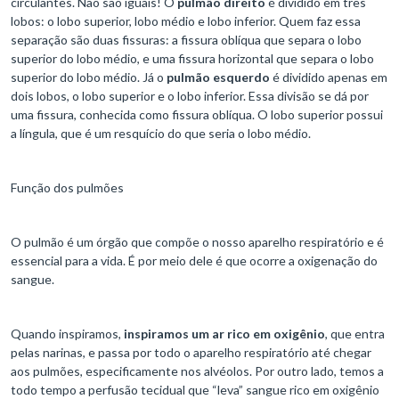
circulantes. Não são iguais! O
pulmão direito
é dividido em três
lobos: o lobo superior, lobo médio e lobo inferior. Quem faz essa
separação são duas fissuras: a fissura oblíqua que separa o lobo
superior do lobo médio, e uma fissura horizontal que separa o lobo
superior do lobo médio. Já o
pulmão esquerdo
é dividido apenas em
dois lobos, o lobo superior e o lobo inferior. Essa divisão se dá por
uma fissura, conhecida como fissura oblíqua. O lobo superior possui
a língula, que é um resquício do que seria o lobo médio.
Função dos pulmões
O pulmão é um órgão que compõe o nosso aparelho respiratório e é
essencial para a vida. É por meio dele é que ocorre a oxigenação do
sangue.
Quando inspiramos,
inspiramos um ar rico em oxigênio
, que entra
pelas narinas, e passa por todo o aparelho respiratório até chegar
aos pulmões, especificamente nos alvéolos. Por outro lado, temos a
todo tempo a perfusão tecidual que “leva” sangue rico em oxigênio