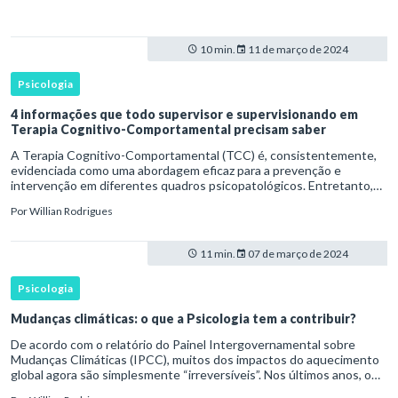
10 min.
11 de março de 2024
Psicologia
4 informações que todo supervisor e supervisionando em
Terapia Cognitivo-Comportamental precisam saber
A Terapia Cognitivo-Comportamental (TCC) é, consistentemente,
evidenciada como uma abordagem eficaz para a prevenção e
intervenção em diferentes quadros psicopatológicos. Entretanto,
compreende-se que para alcançar o sucesso terapêutico, o
Por
Willian Rodrigues
psicoterap
11 min.
07 de março de 2024
Psicologia
Mudanças climáticas: o que a Psicologia tem a contribuir?
De acordo com o relatório do Painel Intergovernamental sobre
Mudanças Climáticas (IPCC), muitos dos impactos do aquecimento
global agora são simplesmente “irreversíveis”. Nos últimos anos, o
aumento expressivo no número de desastres naturais, provoca