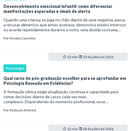
Desenvolvimento emocional infantil: como diferenciar
manifestações esperadas e sinais de alerta
Quando uma criança se joga no chão diante de uma negativa, passa
a recusar alimentos que antes aceitava, demonstra medos intensos
ou acorda repetidamente durante a noite, uma dúvida costuma
surgir: esse comportamento faz parte do desenvolvimento ou i
Por
Renato Caminha
12 min.
29 de julho de 2026
Psicologia
Qual curso de pós-graduação escolher para se aprofundar em
Psicologia Baseada em Evidências?
A formação clínica exige atualização contínua e capacidade para
tomar decisões diante de casos cada vez mais
complexos. Dependendo do momento profissional, esse
desenvolvimento pode envolver uma base ampla em , o
Por
Redação Artmed
aprofundamento em ou a especializaçã
12 min.
28 de julho de 2026