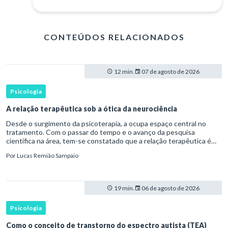
CONTEÚDOS RELACIONADOS
12 min.
07 de agosto de 2026
Psicologia
A relação terapêutica sob a ótica da neurociência
Desde o surgimento da psicoterapia, a ocupa espaço central no
tratamento. Com o passar do tempo e o avanço da pesquisa
científica na área, tem-se constatado que a relação terapêutica é
um dos principais mecanismos associados à mudança, sendo consist
Por
Lucas Remião Sampaio
19 min.
06 de agosto de 2026
Psicologia
Como o conceito de transtorno do espectro autista (TEA)