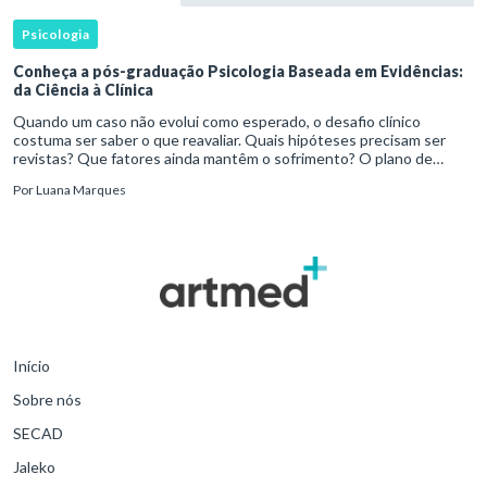
Psicologia
Conheça a pós-graduação Psicologia Baseada em Evidências:
da Ciência à Clínica
Quando um caso não evolui como esperado, o desafio clínico
costuma ser saber o que reavaliar. Quais hipóteses precisam ser
revistas? Que fatores ainda mantêm o sofrimento? O plano de
tratamento continua coerente com a resposta e com as
Por
Luana Marques
necessidades d
Início
Sobre nós
SECAD
Jaleko