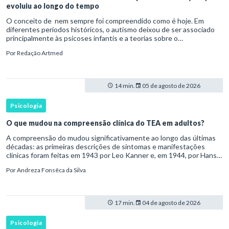
evoluiu ao longo do tempo
O conceito de nem sempre foi compreendido como é hoje. Em
diferentes períodos históricos, o autismo deixou de ser associado
principalmente às psicoses infantis e a teorias sobre o
desenvolvimento humano para ser reconhecido como um
Por
Redação Artmed
transtorno do des
14 min.
05 de agosto de 2026
Psicologia
O que mudou na compreensão clínica do TEA em adultos?
A compreensão do mudou significativamente ao longo das últimas
décadas: as primeiras descrições de sintomas e manifestações
clínicas foram feitas em 1943 por Leo Kanner e, em 1944, por Hans
Asperger, a partir da observação de crianças com dificuldad
Por
Andreza Fonsêca da Silva
17 min.
04 de agosto de 2026
Psicologia