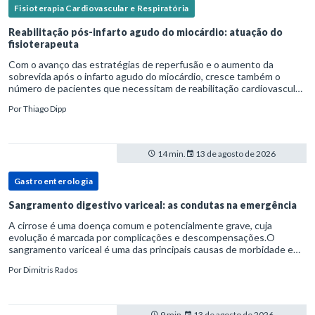
Fisioterapia Cardiovascular e Respiratória
Reabilitação pós-infarto agudo do miocárdio: atuação do
fisioterapeuta
Com o avanço das estratégias de reperfusão e o aumento da
sobrevida após o infarto agudo do miocárdio, cresce também o
número de pacientes que necessitam de reabilitação cardiovascular
estruturada.Nesse contexto, o fisioterapeuta assume um papel estr
Por
Thiago Dipp
14 min.
13 de agosto de 2026
Gastroenterologia
Sangramento digestivo variceal: as condutas na emergência
A cirrose é uma doença comum e potencialmente grave, cuja
evolução é marcada por complicações e descompensações.O
sangramento variceal é uma das principais causas de morbidade e
mortalidade para pessoas com cirrose.Ele é causado pela
Por
Dimitris Rados
hipertensão port
9 min.
13 de agosto de 2026