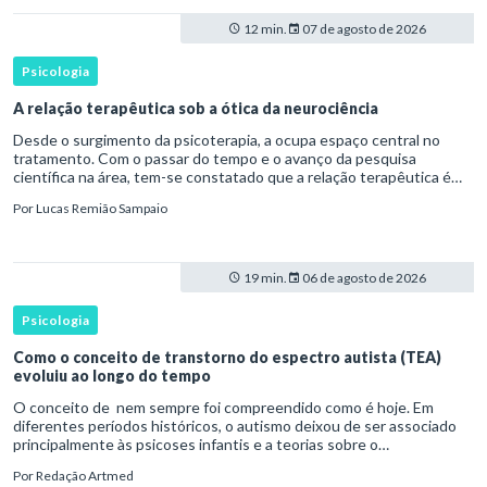
12 min.
07 de agosto de 2026
Psicologia
A relação terapêutica sob a ótica da neurociência
Desde o surgimento da psicoterapia, a ocupa espaço central no
tratamento. Com o passar do tempo e o avanço da pesquisa
científica na área, tem-se constatado que a relação terapêutica é
um dos principais mecanismos associados à mudança, sendo consist
Por
Lucas Remião Sampaio
19 min.
06 de agosto de 2026
Psicologia
Como o conceito de transtorno do espectro autista (TEA)
evoluiu ao longo do tempo
O conceito de nem sempre foi compreendido como é hoje. Em
diferentes períodos históricos, o autismo deixou de ser associado
principalmente às psicoses infantis e a teorias sobre o
desenvolvimento humano para ser reconhecido como um
Por
Redação Artmed
transtorno do des