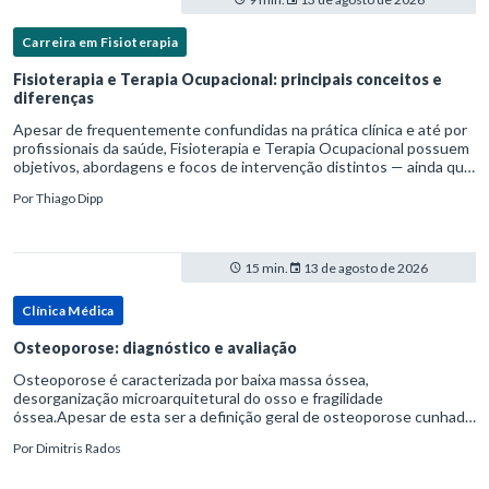
Carreira em Fisioterapia
Fisioterapia e Terapia Ocupacional: principais conceitos e
diferenças
Apesar de frequentemente confundidas na prática clínica e até por
profissionais da saúde, Fisioterapia e Terapia Ocupacional possuem
objetivos, abordagens e focos de intervenção distintos — ainda que
complementares. Entender essas diferenças é essenc
Por
Thiago Dipp
15 min.
13 de agosto de 2026
Clínica Médica
Osteoporose: diagnóstico e avaliação
Osteoporose é caracterizada por baixa massa óssea,
desorganização microarquitetural do osso e fragilidade
óssea.Apesar de esta ser a definição geral de osteoporose cunhada
pela Organização Mundial da Saúde, ela tem um enfoque
Por
Dimitris Rados
patofisiológico, e não c