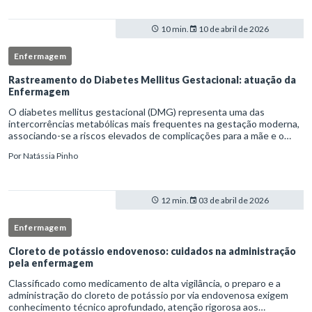
10 min.
10 de abril de 2026
Enfermagem
Rastreamento do Diabetes Mellitus Gestacional: atuação da
Enfermagem
O diabetes mellitus gestacional (DMG) representa uma das
intercorrências metabólicas mais frequentes na gestação moderna,
associando-se a riscos elevados de complicações para a mãe e o
feto quando não identificado precocemente.Neste cenário, o
Por
Natássia Pinho
enferm
12 min.
03 de abril de 2026
Enfermagem
Cloreto de potássio endovenoso: cuidados na administração
pela enfermagem
Classificado como medicamento de alta vigilância, o preparo e a
administração do cloreto de potássio por via endovenosa exigem
conhecimento técnico aprofundado, atenção rigorosa aos