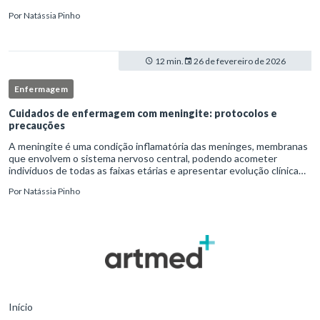
protocolos institucionais e atuação criteriosa da equipe de
Por
Natássia Pinho
enfermag
12 min.
26 de fevereiro de 2026
Enfermagem
Cuidados de enfermagem com meningite: protocolos e
precauções
A meningite é uma condição inflamatória das meninges, membranas
que envolvem o sistema nervoso central, podendo acometer
indivíduos de todas as faixas etárias e apresentar evolução clínica
variável, desde quadros autolimitados até situações de extrem
Por
Natássia Pinho
Início