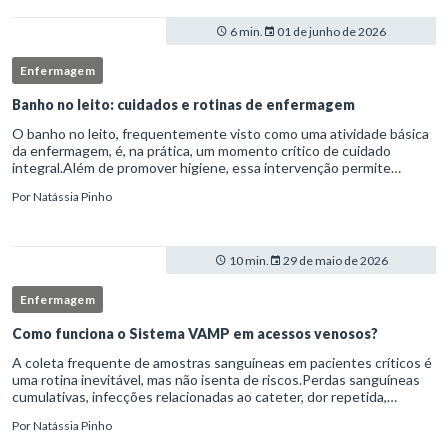
6 min.
01 de junho de 2026
Enfermagem
Banho no leito: cuidados e rotinas de enfermagem
O banho no leito, frequentemente visto como uma atividade básica
da enfermagem, é, na prática, um momento crítico de cuidado
integral.Além de promover higiene, essa intervenção permite
avaliação clínica detalhada, prevenção de complicações e fortalec
Por
Natássia Pinho
10 min.
29 de maio de 2026
Enfermagem
Como funciona o Sistema VAMP em acessos venosos?
A coleta frequente de amostras sanguíneas em pacientes críticos é
uma rotina inevitável, mas não isenta de riscos.Perdas sanguíneas
cumulativas, infecções relacionadas ao cateter, dor repetida,
necessidade de múltiplas punções e manipulação excessiva
Por
Natássia Pinho