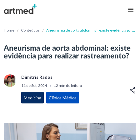
/
/
Home
Conteúdos
Aneurisma de aorta abdominal: existe evidência para
realizar rastreamento?
Aneurisma de aorta abdominal: existe
evidência para realizar rastreamento?
Dimitris Rados
11 de Set, 2024
12 min de leitura
•
Medicina
Clínica Médica