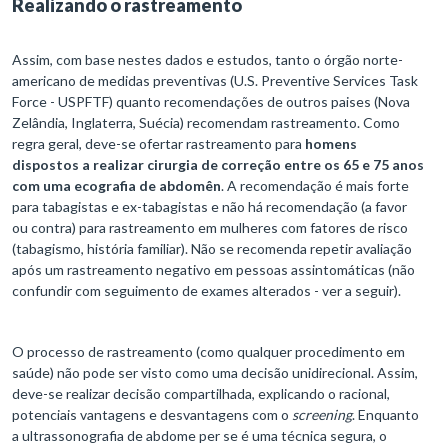
Realizando o rastreamento
Assim, com base nestes dados e estudos, tanto o órgão norte-
americano de medidas preventivas (U.S. Preventive Services Task
Force - USPFTF) quanto recomendações de outros paises (Nova
Zelândia, Inglaterra, Suécia) recomendam rastreamento. Como
regra geral, deve-se ofertar rastreamento para
homens
dispostos a realizar cirurgia de correção entre os 65 e 75 anos
com uma ecografia de abdomên
. A recomendação é mais forte
para tabagistas e ex-tabagistas e não há recomendação (a favor
ou contra) para rastreamento em mulheres com fatores de risco
(tabagismo, história familiar). Não se recomenda repetir avaliação
após um rastreamento negativo em pessoas assintomáticas (não
confundir com seguimento de exames alterados - ver a seguir).
O processo de rastreamento (como qualquer procedimento em
saúde) não pode ser visto como uma decisão unidirecional. Assim,
deve-se realizar decisão compartilhada, explicando o racional,
potenciais vantagens e desvantagens com o
screening
. Enquanto
a ultrassonografia de abdome per se é uma técnica segura, o