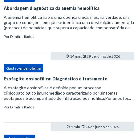
Abordagem diagnóstica da anemia hemolítica
A anemia hemolítica não é uma doença única, mas, na verdade, um
grupo de condições em que se identifica uma destruição aumentada
(precoce) de hemácias que supera a capacidade compensatória da
medula óssea.Como a vida média normal da hemácia é de apro
Por
Dimitris Rados
14 min.
29 de junho de 2026
Gastroenterologia
Esofagite eosinofílica: Diagnóstico e tratamento
A esofagite eosinofílica é definida por um processo
clinicopatológico imunomediado caracterizado por sintomas
esofágicos e acompanhado de infiltração eosinofílica.Por anos foi
considerada uma manifestação dentro do espectro da doença do
Por
Dimitris Rados
refluxo gastr
9 min.
24 de junho de 2026