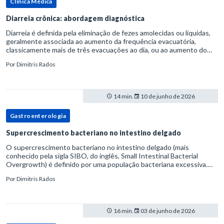
Clínica Médica
Diarreia crônica: abordagem diagnóstica
Diarreia é definida pela eliminação de fezes amolecidas ou líquidas,
geralmente associada ao aumento da frequência evacuatória,
classicamente mais de três evacuações ao dia, ou ao aumento do
volume fecal.Na prática, a consistência das fezes costuma s
Por
Dimitris Rados
14 min.
10 de junho de 2026
Gastroenterologia
Supercrescimento bacteriano no intestino delgado
O supercrescimento bacteriano no intestino delgado (mais
conhecido pela sigla SIBO, do inglês, Small Intestinal Bacterial
Overgrowth) é definido por uma população bacteriana excessiva.
rata-se de uma forma específica de disbiose do trato digestivo. P
Por
Dimitris Rados
16 min.
03 de junho de 2026