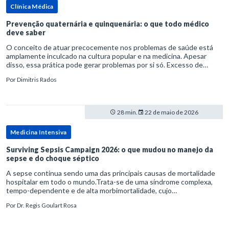
Clínica Médica
Prevenção quaternária e quinquenária: o que todo médico
deve saber
O conceito de atuar precocemente nos problemas de saúde está
amplamente inculcado na cultura popular e na medicina. Apesar
disso, essa prática pode gerar problemas por si só. Excesso de
diagnósticos e de tratamentos podem advir de prevenção excessiva
Por
Dimitris Rados
28 min.
22 de maio de 2026
Medicina Intensiva
Surviving Sepsis Campaign 2026: o que mudou no manejo da
sepse e do choque séptico
A sepse continua sendo uma das principais causas de mortalidade
hospitalar em todo o mundo.Trata-se de uma síndrome complexa,
tempo-dependente e de alta morbimortalidade, cujo
reconhecimento precoce e manejo estruturado são determinantes
Por
Dr. Regis Goulart Rosa
para o desfe