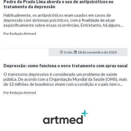
Pedro do Prado Lima aborda o uso de antipsicóticos no
tratamento da depressão
Habitualmente, os antipsicóticos eram usados em casos de
depressão com sintomas psicóticos, com a finalidade de atuar
especificamente sobre essas ocorrências. Entretanto, há alguns
anos, vem sendo constatado que esses fármacos modificam ou
Por
Redação Artmed
intensificam o efeito de antidepressivos por meio da associação. Na
palestra “O uso de antipsicóticos no tratamento da depressão”, o
médico psiquiatra Pedro do Prado Lima abordou essa estratégia no
tratamento da depressão resistente.
3 min.
18 de novembro de 2020
Depressão: como funciona o novo tratamento com spray nasal
O transtorno depressivo é considerado um problema de saúde
pública. De acordo com a Organização Mundial da Saúde (OMS), mais
de 12 milhões de brasileiros vivem com a condição e o país tem o
maior número de casos de depressão na América Latina.
Por
Redação Artmed