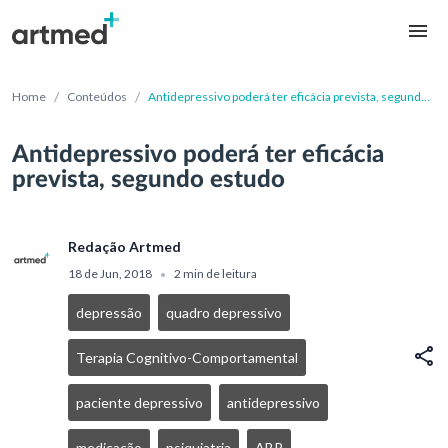
/
/
Home
Conteúdos
Antidepressivo poderá ter eficácia prevista, segundo
estudo
Antidepressivo poderá ter eficácia
prevista, segundo estudo
Redação Artmed
18 de Jun, 2018
2 min de leitura
•
depressão
quadro depressivo
Terapia Cognitivo-Comportamental
paciente depressivo
antidepressivo
medicação
psiquiatria
ABP