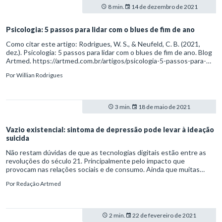
8 min.
14 de dezembro de 2021
Psicologia: 5 passos para lidar com o blues de fim de ano
Como citar este artigo: Rodrigues, W. S., & Neufeld, C. B. (2021,
dez.). Psicologia: 5 passos para lidar com o blues de fim de ano. Blog
Artmed. https://artmed.com.br/artigos/psicologia-5-passos-para-
lidar-com-o-blues-de-fim-de-ano
Por
Willian Rodrigues
3 min.
18 de maio de 2021
Vazio existencial: sintoma de depressão pode levar à ideação
suicida
Não restam dúvidas de que as tecnologias digitais estão entre as
revoluções do século 21. Principalmente pelo impacto que
provocam nas relações sociais e de consumo. Ainda que muitas
pessoas encarem o contexto de serviços, entretenimento e
Por
Redação Artmed
trabalho virtuais como um enorme facilitador, para outras isso pode
se revelar um tormento.
2 min.
22 de fevereiro de 2021