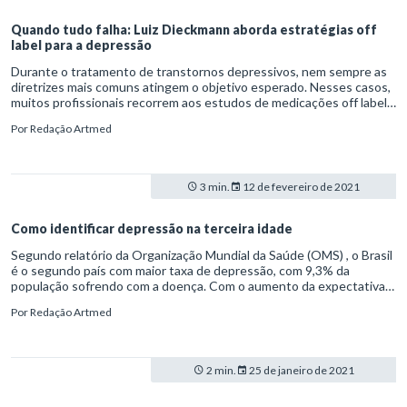
Quando tudo falha: Luiz Dieckmann aborda estratégias off
label para a depressão
Durante o tratamento de transtornos depressivos, nem sempre as
diretrizes mais comuns atingem o objetivo esperado. Nesses casos,
muitos profissionais recorrem aos estudos de medicações off label
– ou seja, que buscam o efeito desejado em fármacos originalmente
Por
Redação Artmed
utilizados para outras doenças. O psiquiatra Luiz Dieckmann
abordou essas linhas de pesquisa em sua palestra “Medicações off
label no tratamento da depressão: para onde as evidências
apontam?”.
3 min.
12 de fevereiro de 2021
Como identificar depressão na terceira idade
Segundo relatório da Organização Mundial da Saúde (OMS) , o Brasil
é o segundo país com maior taxa de depressão, com 9,3% da
população sofrendo com a doença. Com o aumento da expectativa
de vida – de 2017 a 2018, houve um salto de 3 meses e 4 dias,
Por
Redação Artmed
alcançando 76,3 anos –, há mais idosos desenvolvendo quadros
depressivos.
2 min.
25 de janeiro de 2021