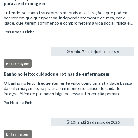
para a enfermagem
Entende-se como transtornos mentais as alterações que podem
ocorrer em qualquer pessoa, independentemente de raça, cor e
idade, que gerem sofrimento e comprometem a vida social, física e
laboral do indivíduo.Por isso, os transtornos psiquiátricos rep
Por
Natássia Pinho
6 min.
01 de junho de 2026
Enfermagem
Banho no leito: cuidados e rotinas de enfermagem
O banho no leito, frequentemente visto como uma atividade básica
da enfermagem, é, na prática, um momento crítico de cuidado
integral.Além de promover higiene, essa intervenção permite
avaliação clínica detalhada, prevenção de complicações e fortalec
Por
Natássia Pinho
10 min.
29 de maio de 2026
Enfermagem