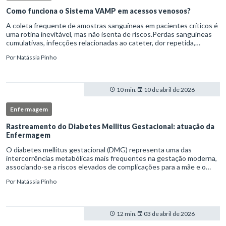
Como funciona o Sistema VAMP em acessos venosos?
A coleta frequente de amostras sanguíneas em pacientes críticos é
uma rotina inevitável, mas não isenta de riscos.Perdas sanguíneas
cumulativas, infecções relacionadas ao cateter, dor repetida,
necessidade de múltiplas punções e manipulação excessiva
Por
Natássia Pinho
10 min.
10 de abril de 2026
Enfermagem
Rastreamento do Diabetes Mellitus Gestacional: atuação da
Enfermagem
O diabetes mellitus gestacional (DMG) representa uma das
intercorrências metabólicas mais frequentes na gestação moderna,
associando-se a riscos elevados de complicações para a mãe e o
feto quando não identificado precocemente.Neste cenário, o
Por
Natássia Pinho
enferm
12 min.
03 de abril de 2026