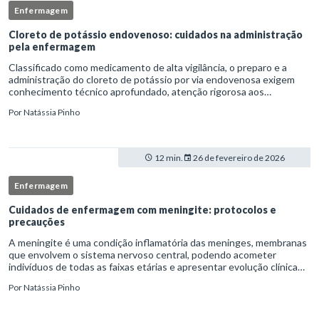
Enfermagem
Cloreto de potássio endovenoso: cuidados na administração
pela enfermagem
Classificado como medicamento de alta vigilância, o preparo e a
administração do cloreto de potássio por via endovenosa exigem
conhecimento técnico aprofundado, atenção rigorosa aos
protocolos institucionais e atuação criteriosa da equipe de
Por
Natássia Pinho
enfermag
12 min.
26 de fevereiro de 2026
Enfermagem
Cuidados de enfermagem com meningite: protocolos e
precauções
A meningite é uma condição inflamatória das meninges, membranas
que envolvem o sistema nervoso central, podendo acometer
indivíduos de todas as faixas etárias e apresentar evolução clínica
variável, desde quadros autolimitados até situações de extrem
Por
Natássia Pinho