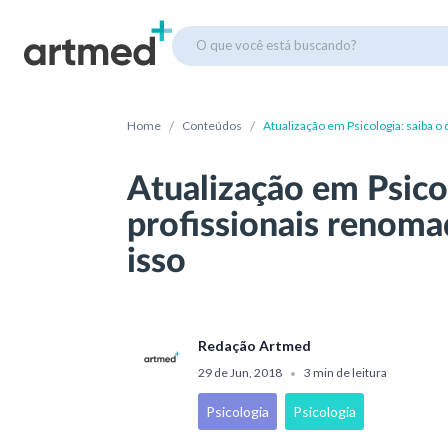
O que você está buscando?
/
/
Home
Conteúdos
Atualização em Psicologia: saiba 
Atualização em Psicol
profissionais renom
isso
Redação Artmed
29 de Jun, 2018
3 min de leitura
•
Psicologia
Psicologia