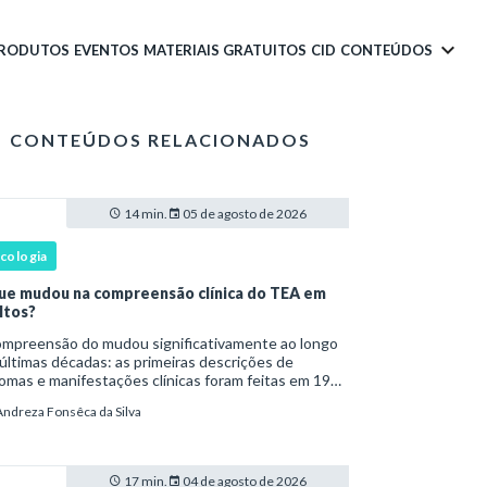
PRODUTOS
EVENTOS
MATERIAIS GRATUITOS
CID
CONTEÚDOS
CONTEÚDOS RELACIONADOS
14 min.
05 de agosto de 2026
icologia
ue mudou na compreensão clínica do TEA em
ltos?
são do mudou significativamente ao longo
últimas décadas: as primeiras descrições de
omas e manifestações clínicas foram feitas em 1943
Leo Kanner e, em 1944, por Hans Asperger, a partir
Andreza Fonsêca da Silva
bservação de crianças com dificuldad
17 min.
04 de agosto de 2026