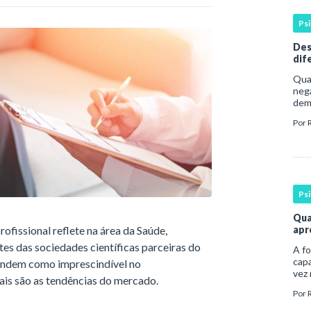
Ps
Des
dif
ale
Qua
nega
dem
dura
Por
com
Ps
Qua
fissional reflete na área da Saúde,
apr
s das sociedades científicas parceiras do
A fo
capa
tendem como imprescindível no
vez
ais são as tendências do mercado.
prof
Por
bas
espe