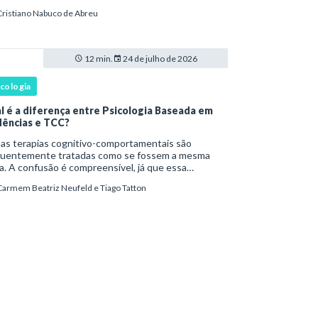
s fenômenos chegam à prática clínica antes de
Cristiano Nabuco de Abreu
ar com definições consolidadas, instr
12 min.
24 de julho de 2026
icologia
l é a diferença entre Psicologia Baseada em
dências e TCC?
as terapias cognitivo-comportamentais são
quentemente tratadas como se fossem a mesma
a. A confusão é compreensível, já que essa
rdagem psicoterapêutica desenvolveu uma relação
Carmem Beatriz Neufeld e Tiago Tatton
órica próxima com pesquisas experimentais,
tocolos