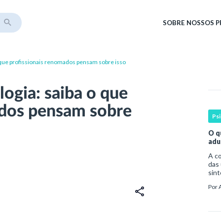
SOBRE
NOSSOS 
o que profissionais renomados pensam sobre isso
ogia: saiba o que
ados pensam sobre
Ps
O q
adu
A compreen
das 
sint
por 
Por
da o