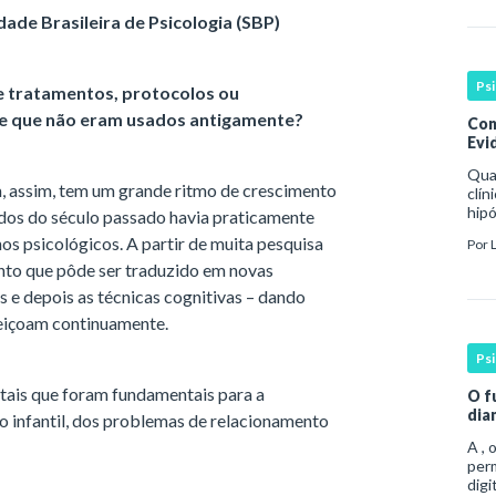
ade Brasileira de Psicologia (SBP)
Ps
e tratamentos, protocolos ou
 e que não eram usados antigamente?
Con
Evid
Qua
m, assim, tem um grande ritmo de crescimento
clín
hipó
os do século passado havia praticamente
man
s psicológicos. A partir de muita pesquisa
Por
coe
nto que pôde ser traduzido em novas
 e depois as técnicas cognitivas – dando
rfeiçoam continuamente.
Ps
tais que foram fundamentais para a
O f
dia
infantil, dos problemas de relacionamento
A , 
per
digi