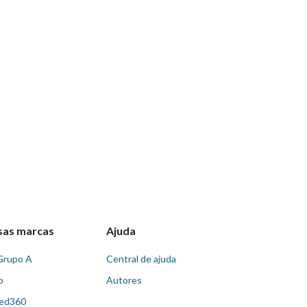
sas marcas
Ajuda
Grupo A
Central de ajuda
o
Autores
ed360