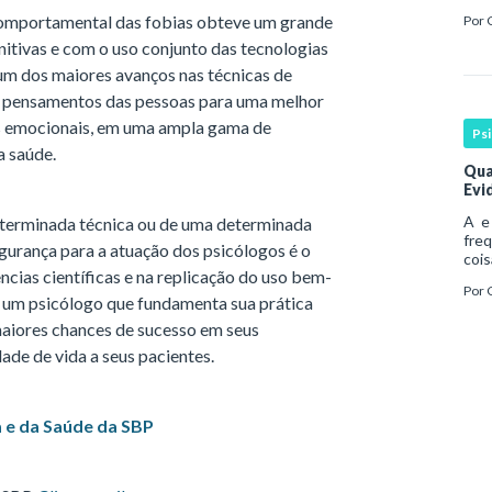
Esse
comportamental das fobias obteve um grande
Por
cont
itivas e com o uso conjunto das tecnologias
um dos maiores avanços nas técnicas de
 pensamentos das pessoas para uma melhor
s emocionais, em uma ampla gama de
Ps
a saúde.
Qua
Evi
A e 
terminada técnica ou de uma determinada
fre
gurança para a atuação dos psicólogos é o
cois
ncias científicas e na replicação do uso bem-
abo
Por
hist
, um psicólogo que fundamenta sua prática
pro
maiores chances de sucesso em seus
dade de vida a seus pacientes.
a e da Saúde da SBP