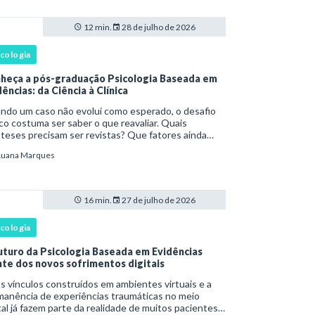
12 min.
28 de julho de 2026
icologia
heça a pós-graduação Psicologia Baseada em
ências: da Ciência à Clínica
ndo um caso não evolui como esperado, o desafio
ico costuma ser saber o que reavaliar. Quais
teses precisam ser revistas? Que fatores ainda
têm o sofrimento? O plano de tratamento continua
Luana Marques
rente com a resposta e com as necessidades d
16 min.
27 de julho de 2026
icologia
uturo da Psicologia Baseada em Evidências
nte dos novos sofrimentos digitais
os vínculos construídos em ambientes virtuais e a
manência de experiências traumáticas no meio
tal já fazem parte da realidade de muitos pacientes.