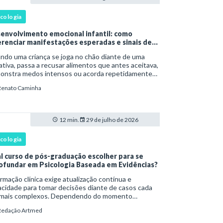
icologia
envolvimento emocional infantil: como
erenciar manifestações esperadas e sinais de
rta
ndo uma criança se joga no chão diante de uma
tiva, passa a recusar alimentos que antes aceitava,
onstra medos intensos ou acorda repetidamente
nte a noite, uma dúvida costuma surgir: esse
Renato Caminha
portamento faz parte do desenvolvimento ou i
12 min.
29 de julho de 2026
icologia
l curso de pós-graduação escolher para se
ofundar em Psicologia Baseada em Evidências?
rmação clínica exige atualização contínua e
cidade para tomar decisões diante de casos cada
 mais complexos. Dependendo do momento
issional, esse desenvolvimento pode envolver uma
Redação Artmed
e ampla em , o aprofundamento em ou a
cializaçã