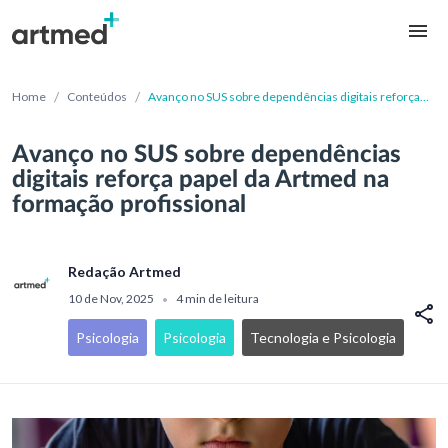
/
/
Home
Conteúdos
Avanço no SUS sobre dependências digitais reforça
papel da Artmed na formação profissional
Avanço no SUS sobre dependências
digitais reforça papel da Artmed na
formação profissional
Redação Artmed
10 de Nov, 2025
4 min de leitura
•
Psicologia
Psicologia
Tecnologia e Psicologia