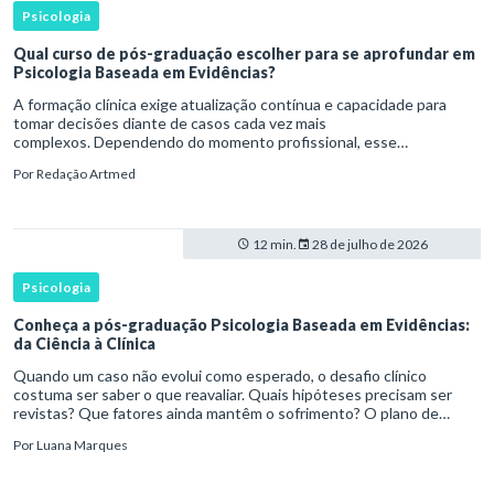
Psicologia
Qual curso de pós-graduação escolher para se aprofundar em
Psicologia Baseada em Evidências?
A formação clínica exige atualização contínua e capacidade para
tomar decisões diante de casos cada vez mais
complexos. Dependendo do momento profissional, esse
desenvolvimento pode envolver uma base ampla em , o
Por
Redação Artmed
aprofundamento em ou a especializaçã
12 min.
28 de julho de 2026
Psicologia
Conheça a pós-graduação Psicologia Baseada em Evidências:
da Ciência à Clínica
Quando um caso não evolui como esperado, o desafio clínico
costuma ser saber o que reavaliar. Quais hipóteses precisam ser
revistas? Que fatores ainda mantêm o sofrimento? O plano de
tratamento continua coerente com a resposta e com as
Por
Luana Marques
necessidades d