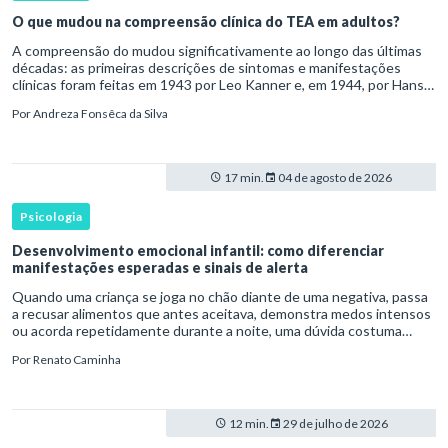
O que mudou na compreensão clínica do TEA em adultos?
A compreensão do mudou significativamente ao longo das últimas
décadas: as primeiras descrições de sintomas e manifestações
clínicas foram feitas em 1943 por Leo Kanner e, em 1944, por Hans
Asperger, a partir da observação de crianças com dificuldad
Por
Andreza Fonsêca da Silva
17 min.
04 de agosto de 2026
Psicologia
Desenvolvimento emocional infantil: como diferenciar
manifestações esperadas e sinais de alerta
Quando uma criança se joga no chão diante de uma negativa, passa
a recusar alimentos que antes aceitava, demonstra medos intensos
ou acorda repetidamente durante a noite, uma dúvida costuma
surgir: esse comportamento faz parte do desenvolvimento ou i
Por
Renato Caminha
12 min.
29 de julho de 2026