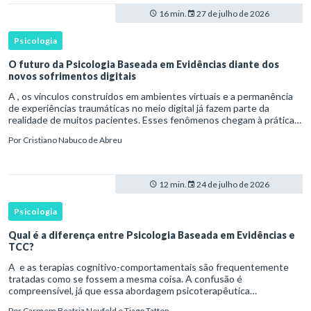
16 min.
27 de julho de 2026
Psicologia
O futuro da Psicologia Baseada em Evidências diante dos
novos sofrimentos digitais
A , os vínculos construídos em ambientes virtuais e a permanência
de experiências traumáticas no meio digital já fazem parte da
realidade de muitos pacientes. Esses fenômenos chegam à prática
clínica antes de contar com definições consolidadas, instr
Por
Cristiano Nabuco de Abreu
12 min.
24 de julho de 2026
Psicologia
Qual é a diferença entre Psicologia Baseada em Evidências e
TCC?
A e as terapias cognitivo-comportamentais são frequentemente
tratadas como se fossem a mesma coisa. A confusão é
compreensível, já que essa abordagem psicoterapêutica
desenvolveu uma relação histórica próxima com pesquisas
Por
Carmem Beatriz Neufeld e Tiago Tatton