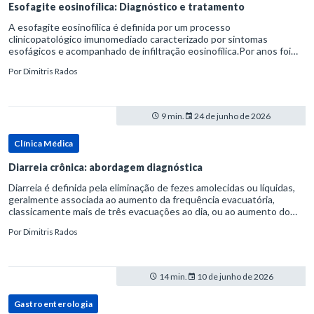
Esofagite eosinofílica: Diagnóstico e tratamento
A esofagite eosinofílica é definida por um processo
clinicopatológico imunomediado caracterizado por sintomas
esofágicos e acompanhado de infiltração eosinofílica.Por anos foi
considerada uma manifestação dentro do espectro da doença do
Por
Dimitris Rados
refluxo gastr
9 min.
24 de junho de 2026
Clínica Médica
Diarreia crônica: abordagem diagnóstica
Diarreia é definida pela eliminação de fezes amolecidas ou líquidas,
geralmente associada ao aumento da frequência evacuatória,
classicamente mais de três evacuações ao dia, ou ao aumento do
volume fecal.Na prática, a consistência das fezes costuma s
Por
Dimitris Rados
14 min.
10 de junho de 2026
Gastroenterologia