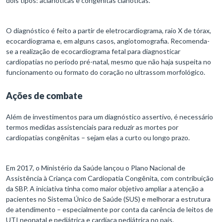
dois tipos: acianóticas e congênitas cianóticas.
O diagnóstico é feito a partir de eletrocardiograma, raio X de tórax,
ecocardiograma e, em alguns casos, angiotomografia. Recomenda-
se a realização de ecocardiograma fetal para diagnosticar
cardiopatias no período pré-natal, mesmo que não haja suspeita no
funcionamento ou formato do coração no ultrassom morfológico.
Ações de combate
Além de investimentos para um diagnóstico assertivo, é necessário
termos medidas assistenciais para reduzir as mortes por
cardiopatias congênitas – sejam elas a curto ou longo prazo.
Em 2017, o Ministério da Saúde lançou o Plano Nacional de
Assistência à Criança com Cardiopatia Congênita, com contribuição
da SBP. A iniciativa tinha como maior objetivo ampliar a atenção a
pacientes no Sistema Único de Saúde (SUS) e melhorar a estrutura
de atendimento – especialmente por conta da carência de leitos de
UTI neonatal e pediátrica e cardíaca pediátrica no país.