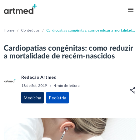
/
/
Home
Conteúdos
Cardiopatias congênitas: como reduzir a mortalidade
de recém-nascidos
Cardiopatias congênitas: como reduzir
a mortalidade de recém-nascidos
Redação Artmed
18 de Set, 2019
4 min de leitura
•
Medicina
Pediatria