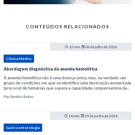
CONTEÚDOS RELACIONADOS
12 min.
06 de julho de 2026
Clínica Médica
Abordagem diagnóstica da anemia hemolítica
A anemia hemolítica não é uma doença única, mas, na verdade, um
grupo de condições em que se identifica uma destruição aumentada
(precoce) de hemácias que supera a capacidade compensatória da
medula óssea.Como a vida média normal da hemácia é de apro
Por
Dimitris Rados
14 min.
29 de junho de 2026
Gastroenterologia