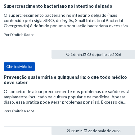
Supercrescimento bacteriano no intestino delgado
O supercrescimento bacteriano no intestino delgado (mais
conhecido pela sigla SIBO, do inglês, Small Intestinal Bacterial
Overgrowth) é definido por uma população bacteriana excessiva.
rata-se de uma forma específica de disbiose do trato digestivo. P
Por
Dimitris Rados
16 min.
03 de junho de 2026
Clínica Médica
Prevenção quaternária e quinquenária: o que todo médico
deve saber
O conceito de atuar precocemente nos problemas de saúde está
amplamente inculcado na cultura popular e na medicina. Apesar
disso, essa prática pode gerar problemas por si só. Excesso de
diagnósticos e de tratamentos podem advir de prevenção excessiva
Por
Dimitris Rados
28 min.
22 de maio de 2026