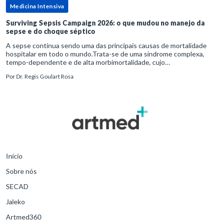
Medicina Intensiva
Surviving Sepsis Campaign 2026: o que mudou no manejo da
sepse e do choque séptico
A sepse continua sendo uma das principais causas de mortalidade
hospitalar em todo o mundo.Trata-se de uma síndrome complexa,
tempo-dependente e de alta morbimortalidade, cujo
reconhecimento precoce e manejo estruturado são determinantes
Por
Dr. Regis Goulart Rosa
para o desfe
Início
Sobre nós
SECAD
Jaleko
Artmed360