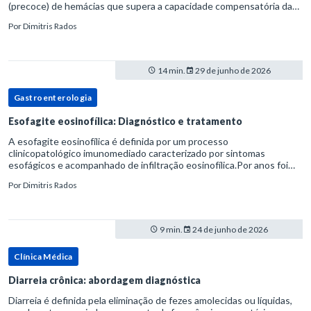
(precoce) de hemácias que supera a capacidade compensatória da
medula óssea.Como a vida média normal da hemácia é de apro
Por
Dimitris Rados
14 min.
29 de junho de 2026
Gastroenterologia
Esofagite eosinofílica: Diagnóstico e tratamento
A esofagite eosinofílica é definida por um processo
clinicopatológico imunomediado caracterizado por sintomas
esofágicos e acompanhado de infiltração eosinofílica.Por anos foi
considerada uma manifestação dentro do espectro da doença do
Por
Dimitris Rados
refluxo gastr
9 min.
24 de junho de 2026
Clínica Médica
Diarreia crônica: abordagem diagnóstica
Diarreia é definida pela eliminação de fezes amolecidas ou líquidas,