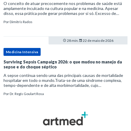
O conceito de atuar precocemente nos problemas de saúde está
amplamente inculcado na cultura popular e na medicina. Apesar
disso, essa prática pode gerar problemas por si só. Excesso de
diagnósticos e de tratamentos podem advir de prevenção excessiva
Por
Dimitris Rados
28 min.
22 de maio de 2026
Medicina Intensiva
Surviving Sepsis Campaign 2026: o que mudou no manejo da
sepse e do choque séptico
A sepse continua sendo uma das principais causas de mortalidade
hospitalar em todo o mundo.Trata-se de uma síndrome complexa,
tempo-dependente e de alta morbimortalidade, cujo
reconhecimento precoce e manejo estruturado são determinantes
Por
Dr. Regis Goulart Rosa
para o desfe