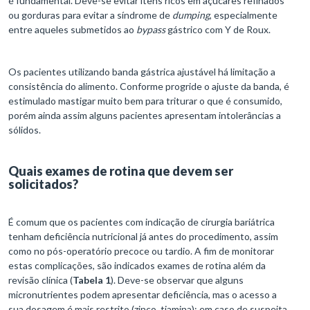
é fundamental. Deve-se evitar itens ricos em açúcares refinados
ou gorduras para evitar a síndrome de
dumping
, especialmente
entre aqueles submetidos ao
bypass
gástrico com Y de Roux.
Os pacientes utilizando banda gástrica ajustável há limitação a
consistência do alimento. Conforme progride o ajuste da banda, é
estimulado mastigar muito bem para triturar o que é consumido,
porém ainda assim alguns pacientes apresentam intolerâncias a
sólidos.
Quais exames de rotina que devem ser
solicitados?
É comum que os pacientes com indicação de cirurgia bariátrica
tenham deficiência nutricional já antes do procedimento, assim
como no pós-operatório precoce ou tardio. A fim de monitorar
estas complicações, são indicados exames de rotina além da
revisão clínica (
Tabela 1
). Deve-se observar que alguns
micronutrientes podem apresentar deficiência, mas o acesso a
sua dosagem é mais restrito (zinco, tiamina); em caso de suspeita