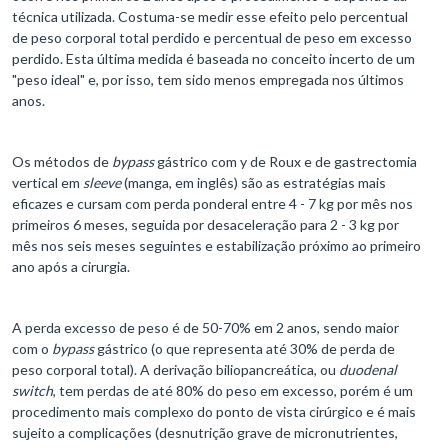
técnica utilizada. Costuma-se medir esse efeito pelo percentual
de peso corporal total perdido e percentual de peso em excesso
perdido. Esta última medida é baseada no conceito incerto de um
"peso ideal" e, por isso, tem sido menos empregada nos últimos
anos.
Os métodos de
bypass
gástrico com y de Roux e de gastrectomia
vertical em
sleeve
(manga, em inglês) são as estratégias mais
eficazes e cursam com perda ponderal entre 4 - 7 kg por mês nos
primeiros 6 meses, seguida por desaceleração para 2 - 3 kg por
mês nos seis meses seguintes e estabilização próximo ao primeiro
ano após a cirurgia.
A perda excesso de peso é de 50-70% em 2 anos, sendo maior
com o
bypass
gástrico (o que representa até 30% de perda de
peso corporal total). A derivação biliopancreática, ou
duodenal
switch
, tem perdas de até 80% do peso em excesso, porém é um
procedimento mais complexo do ponto de vista cirúrgico e é mais
sujeito a complicações (desnutrição grave de micronutrientes,