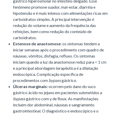
gástrico hiperosmolar no intestino delgado. Esse
fenômeno promove suador, mal-estar, diarréia e
hipotensão e é mais intenso com alimentações ricas em
carboidratos simples. A principal intervenção é
redução do volume e aumento da frequência das
refeições, bem como redução do conteúdo de
carboidratos.
Estenose de anastomose:
os sintomas tendem a
iniciar semanas após o procedimento com quadro de
náuseas, vômitos, disfagia, refluxo. Os sintomas
iniciam quando a luz da anastomose reduz para < 1 cm
e a principal abordagem terapêutica é a dilatação
endoscópica. Complicação específica de
procedimentos com
bypass
gástrico.
Úlceras marginais:
ocorrem pelo dano do suco
gástrico ácido no jejuno em pacientes submetidos a
bypass
gástrico com y de Roux. As manifestações
incluem dor abdominal, náuseas e sangramento
gastrointestinal. O diagnóstico e endoscópico e o