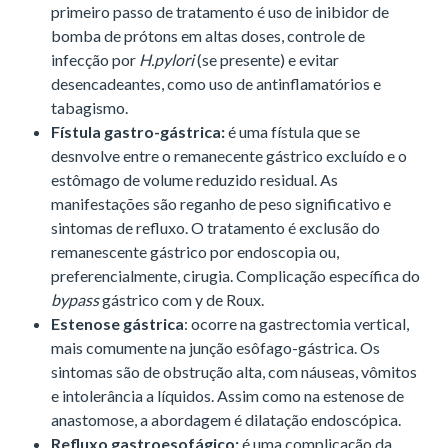
primeiro passo de tratamento é uso de inibidor de
bomba de prótons em altas doses, controle de
infecção por
H.pylori
(se presente) e evitar
desencadeantes, como uso de antinflamatórios e
tabagismo.
Fístula gastro-gástrica:
é uma fístula que se
desnvolve entre o remanecente gástrico excluído e o
estômago de volume reduzido residual. As
manifestações são reganho de peso significativo e
sintomas de refluxo. O tratamento é exclusão do
remanescente gástrico por endoscopia ou,
preferencialmente, cirugia. Complicação específica do
bypass
gástrico com y de Roux.
Estenose gástrica
: ocorre na gastrectomia vertical,
mais comumente na junção esôfago-gástrica. Os
sintomas são de obstrução alta, com náuseas, vômitos
e intolerância a líquidos. Assim como na estenose de
anastomose, a abordagem é dilatação endoscópica.
Refluxo gastroesofágico:
é uma complicação da