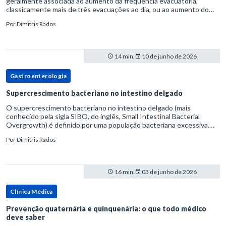
geralmente associada ao aumento da frequência evacuatória,
classicamente mais de três evacuações ao dia, ou ao aumento do
volume fecal.Na prática, a consistência das fezes costuma s
Por
Dimitris Rados
14 min.
10 de junho de 2026
Gastroenterologia
Supercrescimento bacteriano no intestino delgado
O supercrescimento bacteriano no intestino delgado (mais
conhecido pela sigla SIBO, do inglês, Small Intestinal Bacterial
Overgrowth) é definido por uma população bacteriana excessiva.
rata-se de uma forma específica de disbiose do trato digestivo. P
Por
Dimitris Rados
16 min.
03 de junho de 2026
Clínica Médica
Prevenção quaternária e quinquenária: o que todo médico
deve saber