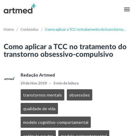
/
/
Home
Conteúdos
Como aplicar a TCC no tratamento do transtorno
obsessivo-compulsivo
Como aplicar a TCC no tratamento do
transtorno obsessivo-compulsivo
Redação Artmed
20 de Nov, 2019
3 min de leitura
•
transtornos mentais
obsessões
qualidade de vida
modelo cognitivo-comportamental
estímulo neutro
modelo comportamental