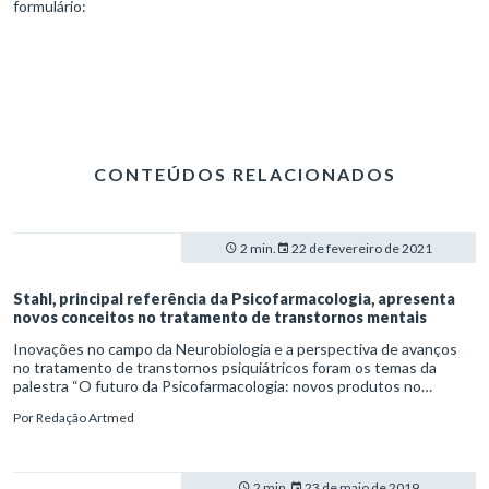
formulário:
CONTEÚDOS RELACIONADOS
2 min.
22 de fevereiro de 2021
Stahl, principal referência da Psicofarmacologia, apresenta
novos conceitos no tratamento de transtornos mentais
Inovações no campo da Neurobiologia e a perspectiva de avanços
no tratamento de transtornos psiquiátricos foram os temas da
palestra “O futuro da Psicofarmacologia: novos produtos no
pipeline”. A apresentação do psiquiatra americano Stephen Stahl
Por
Redação Artmed
aconteceu durante o lançamento do aplicativo Artmed +Rápida PSI,
em um evento online e gratuito promovido pela Artmed. O webinar
“Saúde mental na era digital: tomada de decisão ágil e precisa no
tratamento dos transtornos mentais” ocorreu no dia 1º de
2 min.
23 de maio de 2019