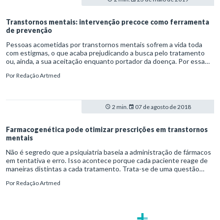
dezembro de 2020 e teve apoio do Brazilian Institute of Practical
Pharmacology (BIPP) e do Neuroscience Education Institute (NEI).
Transtornos mentais: intervenção precoce como ferramenta
de prevenção
Pessoas acometidas por transtornos mentais sofrem a vida toda
com estigmas, o que acaba prejudicando a busca pelo tratamento
ou, ainda, a sua aceitação enquanto portador da doença. Por essa
razão, é preciso elaborar estratégias que permitam a interferência
Por
Redação Artmed
antecipada dos profissionais de saúde mental, visando reduzir a
incidência dessas enfermidades.
2 min.
07 de agosto de 2018
Farmacogenética pode otimizar prescrições em transtornos
mentais
Não é segredo que a psiquiatria baseia a administração de fármacos
em tentativa e erro. Isso acontece porque cada paciente reage de
maneiras distintas a cada tratamento. Trata-se de uma questão
genética. Afinal, é ela quem determina a metabolização de
Por
Redação Artmed
medicamentos, que muitas vezes só começam a ter efeito após a
oitava semana de tratamento. Mas um novo teste de
farmacogenética pode estar prestes a otimizar esse tempo de
resposta.